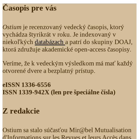
Časopis pre vás
Ostium
je recenzovaný vedecký časopis, ktorý
vychádza štyrikrát v roku. Je indexovaný v
niekoľkých
databázach
a patrí do skupiny DOAJ,
ktorá združuje akademické open-access časopisy.
Veríme, že k vedeckým výsledkom má mať každý
otvorené dvere a bezplatný prístup.
eISSN 1336-6556
ISSN 1339­-942X (len pre špeciálne čísla)
Z redakcie
Ostium sa stalo súčasťou Mir@bel Mutualisation
d'Informations sur les Revues et leurs Accès dans