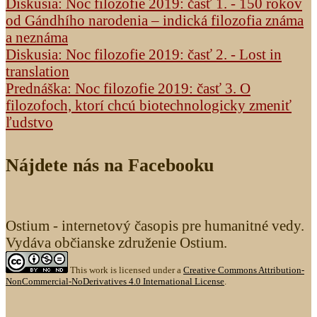
Diskusia: Noc filozofie 2019: časť 1. - 150 rokov
od Gándhího narodenia – indická filozofia známa
a neznáma
Diskusia: Noc filozofie 2019: časť 2. - Lost in
translation
Prednáška: Noc filozofie 2019: časť 3. O
filozofoch, ktorí chcú biotechnologicky zmeniť
ľudstvo
Nájdete nás na Facebooku
Ostium - internetový časopis pre humanitné vedy.
Vydáva občianske združenie Ostium.
This work is licensed under a
Creative Commons Attribution-
NonCommercial-NoDerivatives 4.0 International License
.