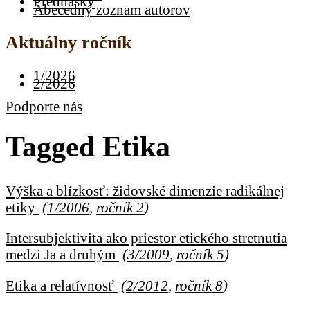
Prednášky
Abecedný zoznam autorov
Aktuálny ročník
1/2026
2/2026
Podporte nás
Tagged
Etika
Výška a blízkosť: židovské dimenzie radikálnej
etiky
(
1/2006
,
ročník 2
)
Intersubjektivita ako priestor etického stretnutia
medzi Ja a druhým
(
3/2009
,
ročník 5
)
Etika a relatívnosť
(
2/2012
,
ročník 8
)