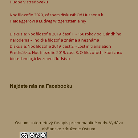
Hudba v stredoveku
Noc filozofie 2020, záznam diskusií: Od Husserla k
Heideggerovi a Ludwig Wittgenstein a my
Diskusia: Noc filozofie 2019: časť 1. - 150 rokov od Gándhího
narodenia – indická filozofia známa a neznáma
Diskusia: Noc filozofie 2019: časť 2. - Lost in translation
Prednáška: Noc filozofie 2019: časť 3. O filozofoch, ktorí chcú
biotechnologicky zmeniť ľudstvo
Nájdete nás na Facebooku
Ostium - internetový časopis pre humanitné vedy. Vydáva
občianske združenie Ostium.