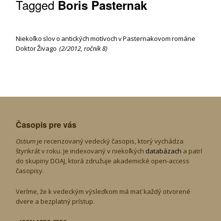
Tagged
Boris Pasternak
Niekoľko slov o antických motívoch v Pasternakovom románe
Doktor Živago
(
2/2012
,
ročník 8
)
Časopis pre vás
Ostium
je recenzovaný vedecký časopis, ktorý vychádza
štyrikrát v roku. Je indexovaný v niekoľkých
databázach
a patrí
do skupiny DOAJ, ktorá združuje akademické open-access
časopisy.
Veríme, že k vedeckým výsledkom má mať každý otvorené
dvere a bezplatný prístup.