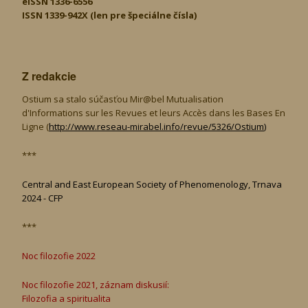
eISSN 1336-6556
ISSN 1339­-942X (len pre špeciálne čísla)
Z redakcie
Ostium sa stalo súčasťou Mir@bel Mutualisation
d'Informations sur les Revues et leurs Accès dans les Bases En
Ligne (
http://www.reseau-mirabel.
info/revue/5326
/Ostium
)
***
Central and East European Society of Phenomenology, Trnava
2024 - CFP
***
Noc filozofie 2022
Noc filozofie 2021, záznam diskusií:
Filozofia a spiritualita