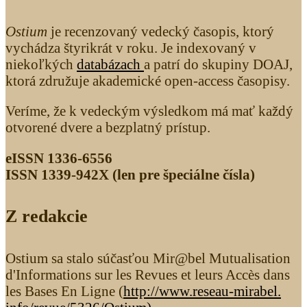
Ostium
je recenzovaný vedecký časopis, ktorý
vychádza štyrikrát v roku. Je indexovaný v
niekoľkých
databázach
a patrí do skupiny DOAJ,
ktorá združuje akademické open-access časopisy.
Veríme, že k vedeckým výsledkom má mať každý
otvorené dvere a bezplatný prístup.
eISSN 1336-6556
ISSN 1339­-942X (len pre špeciálne čísla)
Z redakcie
Ostium sa stalo súčasťou Mir@bel Mutualisation
d'Informations sur les Revues et leurs Accès dans
les Bases En Ligne (
http://www.reseau-mirabel.