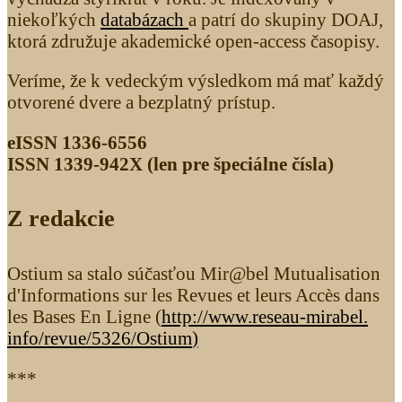
niekoľkých
databázach
a patrí do skupiny DOAJ,
ktorá združuje akademické open-access časopisy.
Veríme, že k vedeckým výsledkom má mať každý
otvorené dvere a bezplatný prístup.
eISSN 1336-6556
ISSN 1339­-942X (len pre špeciálne čísla)
Z redakcie
Ostium sa stalo súčasťou Mir@bel Mutualisation
d'Informations sur les Revues et leurs Accès dans
les Bases En Ligne (
http://www.reseau-mirabel.
info/revue/5326
/Ostium
)
***