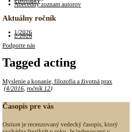
Prednášky
Abecedný zoznam autorov
Aktuálny ročník
1/2026
2/2026
Podporte nás
Tagged
acting
Myslenie a konanie, filozofia a životná prax
(
4/2016
,
ročník 12
)
Časopis pre vás
Ostium
je recenzovaný vedecký časopis, ktorý
vychádza štyrikrát v roku. Je indexovaný v