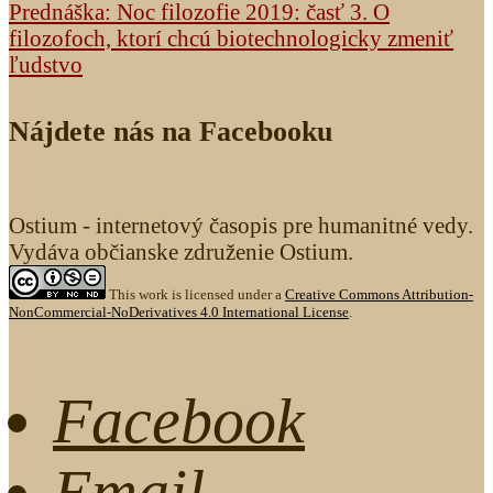
Prednáška: Noc filozofie 2019: časť 3. O
filozofoch, ktorí chcú biotechnologicky zmeniť
ľudstvo
Nájdete nás na Facebooku
Ostium - internetový časopis pre humanitné vedy.
Vydáva občianske združenie Ostium.
This work is licensed under a
Creative Commons Attribution-
NonCommercial-NoDerivatives 4.0 International License
.
Facebook
Email