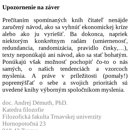
Upozornenie na záver
Prečítaním spomínaných kníh čitateľ nenájde
zaručený návod, ako sa vyhnúť ekonomickej kríze
alebo ako ju vyriešiť. Ba dokonca, napriek
niektorým konkrétnym radám (umiernenosť,
redundancia, randomizácia, pravidlo činky,…),
texty neponúkajú ani návod, ako sa stať bohatým.
Ponúkajú však možnosť pochopiť čo-to o nás
samých, o našich tendenciách a vzorcoch
myslenia. A práve v príležitosti (pomaly!)
popremýšľať o sebe a svojich prioritách sú
uvedené knihy výborným spoločníkom myslenia.
doc. Andrej Démuth, PhD.
Katedra filozofie
Filozofická fakulta Trnavskej univerzity
Hornopotočná 23