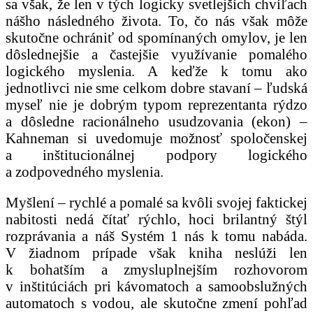
sa však, že len v tých logicky svetlejších chvíľach
nášho následného života. To, čo nás však môže
skutočne ochrániť od spomínaných omylov, je len
dôslednejšie a častejšie využívanie pomalého
logického myslenia. A keďže k tomu ako
jednotlivci nie sme celkom dobre stavaní – ľudská
myseľ nie je dobrým typom reprezentanta rýdzo
a dôsledne racionálneho usudzovania (ekon) –
Kahneman si uvedomuje možnosť spoločenskej
a inštitucionálnej podpory logického
a zodpovedného myslenia.
Myšlení – rychlé a pomalé sa kvôli svojej faktickej
nabitosti nedá čítať rýchlo, hoci brilantný štýl
rozprávania a náš Systém 1 nás k tomu nabáda.
V žiadnom prípade však kniha neslúži len
k bohatším a zmysluplnejším rozhovorom
v inštitúciách pri kávomatoch a samoobslužných
automatoch s vodou, ale skutočne zmení pohľad