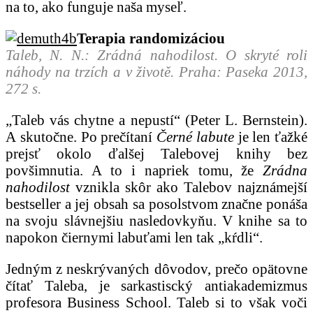
na to, ako funguje naša myseľ.
Terapia randomizáciou
Taleb, N. N.: Zrádná nahodilost. O skryté roli
náhody na trzích a v životě. Praha: Paseka 2013,
272 s.
„Taleb vás chytne a nepustí“ (Peter L. Bernstein).
A skutočne. Po prečítaní
Černé labute
je len ťažké
prejsť okolo ďalšej Talebovej knihy bez
povšimnutia. A to i napriek tomu, že
Zrádna
nahodilost
vznikla skôr ako Talebov najznámejší
bestseller a jej obsah sa posolstvom značne ponáša
na svoju slávnejšiu nasledovkyňu. V knihe sa to
napokon čiernymi labuťami len tak „kŕdli“.
Jedným z neskrývaných dôvodov, prečo opätovne
čítať Taleba, je sarkastiscký antiakademizmus
profesora Business School. Taleb si to však voči