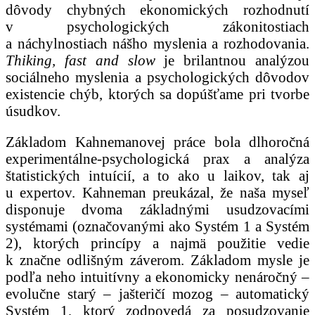
dôvody chybných ekonomických rozhodnutí
v psychologických zákonitostiach
a náchylnostiach nášho myslenia a rozhodovania.
Thiking, fast and slow
je brilantnou analýzou
sociálneho myslenia a psychologických dôvodov
existencie chýb, ktorých sa dopúšťame pri tvorbe
úsudkov.
Základom Kahnemanovej práce bola dlhoročná
experimentálne-psychologická prax a analýza
štatistických intuícií, a to ako u laikov, tak aj
u expertov. Kahneman preukázal, že naša myseľ
disponuje dvoma základnými usudzovacími
systémami (označovanými ako Systém 1 a Systém
2), ktorých princípy a najmä použitie vedie
k značne odlišným záverom. Základom mysle je
podľa neho intuitívny a ekonomicky nenáročný –
evolučne starý – jašteričí mozog – automatický
Systém 1, ktorý zodpovedá za posudzovanie