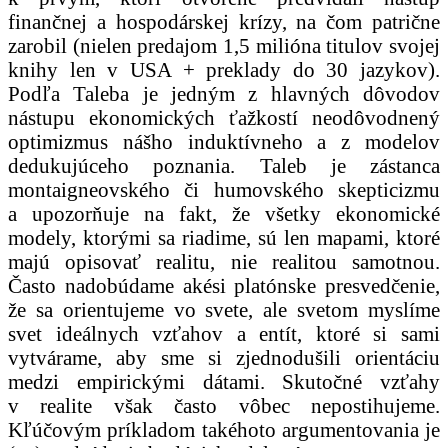
finančnej a hospodárskej krízy, na čom patrične
zarobil (nielen predajom 1,5 milióna titulov svojej
knihy len v USA + preklady do 30 jazykov).
Podľa Taleba je jedným z hlavných dôvodov
nástupu ekonomických ťažkostí neodôvodnený
optimizmus nášho induktívneho a z modelov
dedukujúceho poznania. Taleb je zástanca
montaigneovského či humovského skepticizmu
a upozorňuje na fakt, že všetky ekonomické
modely, ktorými sa riadime, sú len mapami, ktoré
majú opisovať realitu, nie realitou samotnou.
Často nadobúdame akési platónske presvedčenie,
že sa orientujeme vo svete, ale svetom myslíme
svet ideálnych vzťahov a entít, ktoré si sami
vytvárame, aby sme si zjednodušili orientáciu
medzi empirickými dátami. Skutočné vzťahy
v realite však často vôbec nepostihujeme.
Kľúčovým príkladom takéhoto argumentovania je