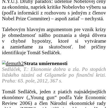
N.Y.U.). Druhý paradox: udelenie Nobelovej ceny
za ekonómiu, napriek kritike Nobelovho výberu sa
(podľa informácií z rozhovoru s jedným z členov
Nobel Prize Commitee) – aspoň zatiaľ – nechystá.
Talebovým hlavným argumentom pre vznik krízy
je obmedzenosť nášho poznania a slepá dôvera
v chybné hypotézy, ktoré si vytvárame
a zamieňame za skutočnosť. Iné príčiny
identifikuje Tomáš Sedláček.
Strata umiernenosti
Sedláček, T.: Ekonomie dobra a zla. Po stopách
lidského tázání od Gilgameše po finanční krizi.
Praha: 65. pole, 2012, 367 s.
Tomáš Sedláček, jeden z piatich najnádejnejších
ekonómov („Young gun“ podľa Yale Economic
Review 2006) a člen Národní ekonomické rady