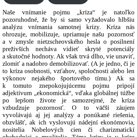
Naše vnímanie pojmu „kríza“ je natoľko
pozoruhodné, že by si samo vyžadovalo hlbšiu
analýzu vnímania samotnej krízy. Kríza nás
ohrozuje, mobilizuje, upriamuje našu pozornosť
a v zmysle nietzscheovského hesla o posilnení
preživších necháva vidieť skryté potenciály
a skutočné hodnoty. Ak však trvá dlho, vie unaviť,
zlomiť a nadobro demobilizovať. (A je jedno, či je
to kríza osobnosti, vzťahov, spoločnosti alebo len
výkonov nejakého športového tímu.) Ak sa
k tomuto znepokojujúcemu pojmu pripojí
adjektívum „ekonomická“, vďaka globálnej túžbe
po lepšom živote je samozrejmé, že kríza
vzbudzuje pozornosť. O to väčší záujem
vyvolávajú aj jej analýzy a ponúkané riešenia,
obzvlášť, ak ich vyslovujú nádejní ekonómovia,
nositelia Nobelových cien či charizmatickí
obchodníci a myslitelia. Téma krízy je v kríze