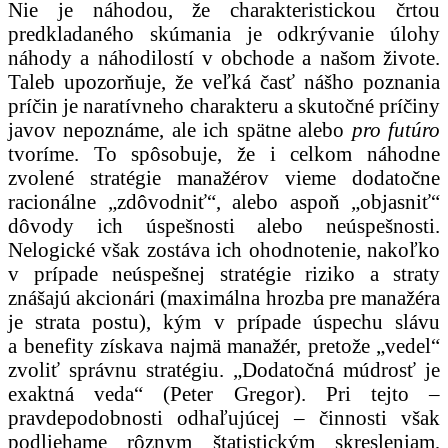
Nie je náhodou, že charakteristickou črtou
predkladaného skúmania je odkrývanie úlohy
náhody a náhodilostí v obchode a našom živote.
Taleb upozorňuje, že veľká časť nášho poznania
príčin je naratívneho charakteru a skutočné príčiny
javov nepoznáme, ale ich spätne alebo
pro futúro
tvoríme. To spôsobuje, že i celkom náhodne
zvolené stratégie manažérov vieme dodatočne
racionálne „zdôvodniť“, alebo aspoň „objasniť“
dôvody ich úspešnosti alebo neúspešnosti.
Nelogické však zostáva ich ohodnotenie, nakoľko
v prípade neúspešnej stratégie riziko a straty
znášajú akcionári (maximálna hrozba pre manažéra
je strata postu), kým v prípade úspechu slávu
a benefity získava najmä manažér, pretože „vedel“
zvoliť správnu stratégiu. „Dodatočná múdrosť je
exaktná veda“ (Peter Gregor). Pri tejto –
pravdepodobnosti odhaľujúcej – činnosti však
podliehame rôznym štatistickým skresleniam,