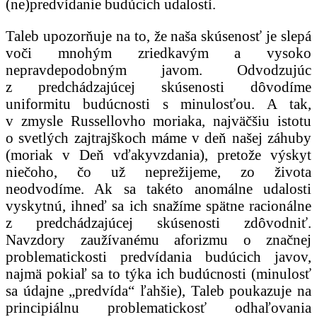
(ne)predvídanie budúcich udalostí.
Taleb upozorňuje na to, že naša skúsenosť je slepá
voči mnohým zriedkavým a vysoko
nepravdepodobným javom. Odvodzujúc
z predchádzajúcej skúsenosti dôvodíme
uniformitu budúcnosti s minulosťou. A tak,
v zmysle Russellovho moriaka, najväčšiu istotu
o svetlých zajtrajškoch máme v deň našej záhuby
(moriak v Deň vďakyvzdania), pretože výskyt
niečoho, čo už neprežijeme, zo života
neodvodíme. Ak sa takéto anomálne udalosti
vyskytnú, ihneď sa ich snažíme spätne racionálne
z predchádzajúcej skúsenosti zdôvodniť.
Navzdory zaužívanému aforizmu o značnej
problematickosti predvídania budúcich javov,
najmä pokiaľ sa to týka ich budúcnosti (minulosť
sa údajne „predvída“ ľahšie), Taleb poukazuje na
principiálnu problematickosť odhaľovania