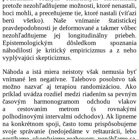
pretože nezohľadňujeme možnosti, ktoré nenastali,
hoci mohli, a preceňujeme tie, ktoré nastali (víťazi
berú všetko). Naše vnímanie štatistickej
pravdepodobnosti je deformované a takmer vôbec
nezohľadňujeme jej longitudinálny priebeh.
Epistemologickým dôsledkom spoznania
náhodilostí je kritický empiricizmus a z neho
vyplývajúci skepticizmus.
Náhoda a istá miera neistoty však nemusia byť
vnímané len negatívne. Talebovo posolstvo tak
možno nazvať aj terapiou randomizáciou. Ako
príklad uvádza rozdiel medzi riadením sa pevným
časovým harmonogramom odchodu vlakov
a cestovaním metrom (s rovnakými
polhodinovými intervalmi odchodov). Ak lipneme
na konkrétnom spoji, často tomu prispôsobujeme
svoje správanie (nedojedáme v reštaurácii, lebo
nestíhame, ukončujeme rozhovory, ponáhľame sa,