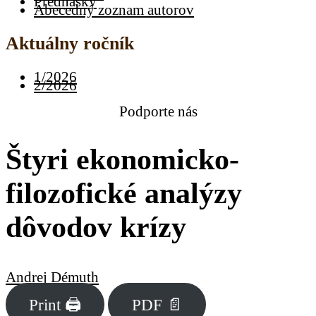
Prednášky
Abecedný zoznam autorov
Aktuálny ročník
1/2026
2/2026
Podporte nás
Štyri ekonomicko-
filozofické analýzy
dôvodov krízy
Andrej Démuth
Print 🖨
PDF 📄