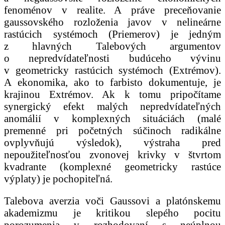
fenoménov v realite. A práve preceňovanie
gaussovského rozloženia javov v nelineárne
rastúcich systémoch (Priemerov) je jedným
z hlavných Talebových argumentov
o nepredvídateľnosti budúceho vývinu
v geometricky rastúcich systémoch (Extrémov).
A ekonomika, ako to farbisto dokumentuje, je
krajinou Extrémov. Ak k tomu pripočítame
synergický efekt malých nepredvídateľných
anomálií v komplexných situáciách (malé
premenné pri početných súčinoch radikálne
ovplyvňujú výsledok), výstraha pred
nepoužiteľnosťou zvonovej krivky v štvrtom
kvadrante (komplexné geometricky rastúce
výplaty) je pochopiteľná.
Talebova averzia voči Gaussovi a platónskemu
akademizmu je kritikou slepého pocitu
porozumenia v rozhodovaní s neúplnou