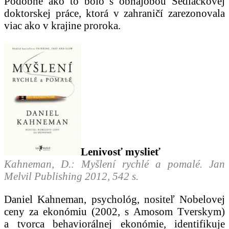
Podobne ako to bolo s obhajobou Sedláčkovej
doktorskej práce, ktorá v zahraničí zarezonovala
viac ako v krajine proroka.
Lenivosť myslieť
Kahneman, D.: Myšlení rychlé a pomalé. Jan
Melvil Publishing 2012, 542 s.
Daniel Kahneman, psychológ, nositeľ Nobelovej
ceny za ekonómiu (2002, s Amosom Tverskym)
a tvorca behaviorálnej ekonómie, identifikuje