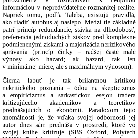
informáciou v nepredvídateľne rozmanitej realite.
Napriek tomu, podľa Taleba, existujú pravidlá,
ako riadiť autobus aj naslepo. Medzi tie základné
patrí princíp redundancie, stávka na dlhodobosť,
preferencia jednoduchých ziskov pred komplexne
podmienenými ziskami a majorizácia nerizikového
správania (princíp činky – radšej časté malé
výnosy ako hazard; ak hazard, tak len
v minimálnej miere, ale s maximálnym výnosom).
Čierna labuť je tak brilantnou kritikou
nekritického poznania – ódou na skepticizmus
a empiricizmus a sarkastickou esejou tradera
kritizujúceho akademikov a teoretikov
prednášajúcich o ekonómii. Paradoxom tejto
anomálnosti je, že vďaka svojej odbornosti jej
autor dnes sám prednáša v prostredí, ktoré vo
svojej knihe kritizuje (SBS Oxford, Polytech