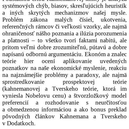
systémových chýb, biasov, skresľujúcich heuristík
a iných skrytých mechanizmov našej mysle.
Problém zákona malých čísiel, ukotvenia,
referenčných rámcov či veľkosti vzorky, ale najmä
ohraničenosť nášho poznania a ilúzia porozumenia
a platnosti – to všetko tvorí faktami nabitú, ale
pritom veľmi dobre zrozumiteľnú, pútavú a dobre
napísanú odbornú argumentáciu. Ekonóm a znalec
teórie hier ocení aplikovanie uvedených
poznatkov na naše ekonomické myslenie, reakciu
na najznámejšie problémy a paradoxy, ale najmä
sprostredkovanie prospektovej teórie
(kahnemanovej a Tverskeho teórie, ktorá im
vyniesla Nobelovu cenu) a štvorzložkový model
preferencií a rozhodovanie s neurčitosťou
a obmedzenou informáciou a ako bonus preklad
pôvodných článkov Kahnemana a Tverskeho
v Dodatkoch.