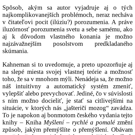
Spôsob, akým sa autor vyjadruje aj o tých
najkomplikovanejších problémoch, neraz necháva
v čitateľovi pocit (ilúziu?) porozumenia. A práve
iluzórnosť porozumenia svetu a sebe samému, ako
aj k dôvodom vlastného konania je možno
najzávažnejším posolstvom predkladaného
skúmania.
Kahneman si to uvedomuje, a preto upozorňuje aj
na slepé miesta svojej vlastnej teórie a možnosť
toho, že sa v mnohom mýli. Nenádeja sa, že možno
náš intuitívny a automatický systém zmeniť,
vylepšiť alebo prevychovať. Jediné, čo v súvislosti
s ním možno docieliť, je stať sa citlivejšími na
situácie, v ktorých nás „jašteričí mozog“ zavádza.
To je napokon aj bonmotom českého vydania tejto
knihy – Kniha
Myšlení
– rychlé a pomalé
změní
způsob, jakým přemýšlíte o přemýšlení. Obávam