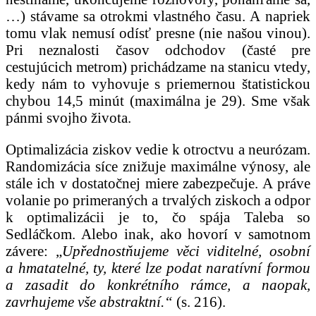
…) stávame sa otrokmi vlastného času. A napriek
tomu vlak nemusí odísť presne (nie našou vinou).
Pri neznalosti časov odchodov (časté pre
cestujúcich metrom) prichádzame na stanicu vtedy,
kedy nám to vyhovuje s priemernou štatistickou
chybou 14,5 minút (maximálna je 29). Sme však
pánmi svojho života.
Optimalizácia ziskov vedie k otroctvu a neurózam.
Randomizácia síce znižuje maximálne výnosy, ale
stále ich v dostatočnej miere zabezpečuje. A práve
volanie po primeraných a trvalých ziskoch a odpor
k optimalizácii je to, čo spája Taleba so
Sedláčkom. Alebo inak, ako hovorí v samotnom
závere: „
Upřednostňujeme věci viditelné, osobní
a hmatatelné, ty, které lze podat naratívní formou
a zasadit do konkrétního rámce, a naopak,
zavrhujeme vše abstraktní.“
(s. 216).