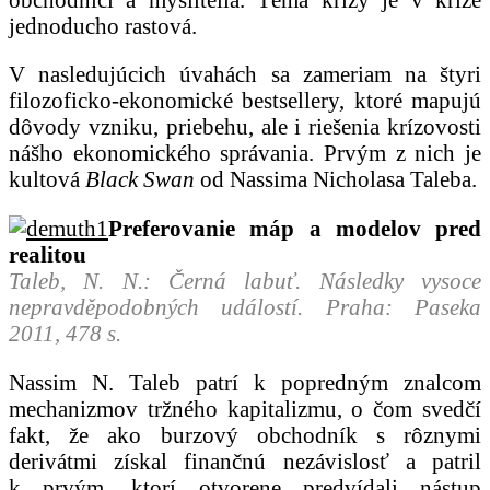
jednoducho rastová.
V nasledujúcich úvahách sa zameriam na štyri
filozoficko-ekonomické bestsellery, ktoré mapujú
dôvody vzniku, priebehu, ale i riešenia krízovosti
nášho ekonomického správania. Prvým z nich je
kultová
Black Swan
od Nassima Nicholasa Taleba.
Preferovanie máp a modelov pred
realitou
Taleb, N. N.: Černá labuť. Následky vysoce
nepravděpodobných událostí. Praha: Paseka
2011, 478 s.
Nassim N. Taleb patrí k popredným znalcom
mechanizmov tržného kapitalizmu, o čom svedčí
fakt, že ako burzový obchodník s rôznymi
derivátmi získal finančnú nezávislosť a patril
k prvým, ktorí otvorene predvídali nástup