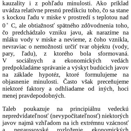
kauzality i z pohľadu minulosti. Ako príklad
uvádza relatívne presnú predikciu toho, čo sa stane
s kockou ľadu v miske v prostredí s teplotou nad
◦
0
C, ale obtiažnosť spätného zdôvodnenia toho,
čo predchádzalo vzniku javu, ak narazíme na
mláku vody v miske a nevieme, z čoho vznikla,
nevraviac o nemožnosti určiť tvar objektu (vody,
pary, ľadu), z ktorého bola sformovaná.
V sociálnych a ekonomických vedách
predpokladáme správanie a výskyt budúcich javov
na základe hypotéz, ktoré formulujeme na
objasnenie minulosti. Často však preceňujeme
niektoré faktory a odhliadame od iných, hoci
menej pravdepodobných.
Taleb poukazuje na principiálnu vedeckú
nepredvídateľnosť (nevypočítateľnosť) niektorých
javov najmä vzhľadom na ich extrémnu vzácnosť
a negaussovské rozloženie ekonomických