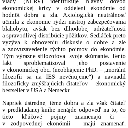
vlády (NERV) identifikuje hlavný dôvod
ekonomickej krízy v oddelení ekonómie od
hodnôt dobra a zla. Axiologická neutrálnosť
učinila z ekonómie rýdzi nástroj zabezpečovania
blahobytu, avšak bez dlhodobej udržateľnosti
a spravodlivej distribúcie pôžitkov. Sedláček preto
vyzýva k obnoveniu diskusie o dobre a zle
a znovuzavedenie týchto pojmov do ekonómie.
Tým výrazne sfilozofoval svoje skúmanie. Tento
fakt sproblematizoval jeho postavenie
v ekonomickej obci (neobhájenie PhD. – „morální
filozofii sa na IES nevěnujeme“) a navnadil
filozoficky zmýšľajúcich čitateľov – ekonomický
bestseller v USA a Nemecku.
Napriek ústrednej téme dobra a zla však čitateľ
v predkladanej knihe nenájde odpoveď na to, čo
tieto kľúčové pojmy znamenajú či –
v zodpovednej ekonómii – majú znamenať.