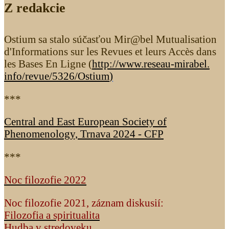
Z redakcie
Ostium sa stalo súčasťou Mir@bel Mutualisation
d'Informations sur les Revues et leurs Accès dans
les Bases En Ligne (
http://www.reseau-mirabel.
info/revue/5326
/Ostium
)
***
Central and East European Society of
Phenomenology, Trnava 2024 - CFP
***
Noc filozofie 2022
Noc filozofie 2021, záznam diskusií:
Filozofia a spiritualita
Hudba v stredoveku