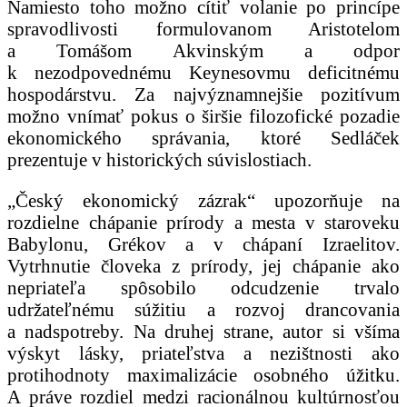
Namiesto toho možno cítiť volanie po princípe
spravodlivosti formulovanom Aristotelom
a Tomášom Akvinským a odpor
k nezodpovednému Keynesovmu deficitnému
hospodárstvu. Za najvýznamnejšie pozitívum
možno vnímať pokus o širšie filozofické pozadie
ekonomického správania, ktoré Sedláček
prezentuje v historických súvislostiach.
„Český ekonomický zázrak“ upozorňuje na
rozdielne chápanie prírody a mesta v staroveku
Babylonu, Grékov a v chápaní Izraelitov.
Vytrhnutie človeka z prírody, jej chápanie ako
nepriateľa spôsobilo odcudzenie trvalo
udržateľnému súžitiu a rozvoj drancovania
a nadspotreby. Na druhej strane, autor si všíma
výskyt lásky, priateľstva a nezištnosti ako
protihodnoty maximalizácie osobného úžitku.
A práve rozdiel medzi racionálnou kultúrnosťou