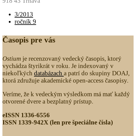
918 43 Trnava
3/2013
ročník 9
Časopis pre vás
Ostium
je recenzovaný vedecký časopis, ktorý
vychádza štyrikrát v roku. Je indexovaný v
niekoľkých
databázach
a patrí do skupiny DOAJ,
ktorá združuje akademické open-access časopisy.
Veríme, že k vedeckým výsledkom má mať každý
otvorené dvere a bezplatný prístup.
eISSN 1336-6556
ISSN 1339­-942X (len pre špeciálne čísla)