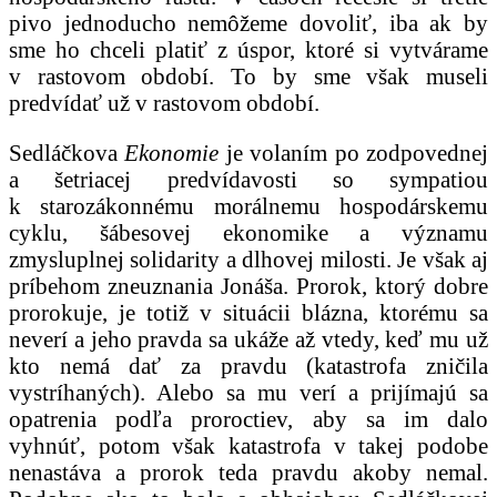
pivo jednoducho nemôžeme dovoliť, iba ak by
sme ho chceli platiť z úspor, ktoré si vytvárame
v rastovom období. To by sme však museli
predvídať už v rastovom období.
Sedláčkova
Ekonomie
je volaním po zodpovednej
a šetriacej predvídavosti so sympatiou
k starozákonnému morálnemu hospodárskemu
cyklu, šábesovej ekonomike a významu
zmysluplnej solidarity a dlhovej milosti. Je však aj
príbehom zneuznania Jonáša. Prorok, ktorý dobre
prorokuje, je totiž v situácii blázna, ktorému sa
neverí a jeho pravda sa ukáže až vtedy, keď mu už
kto nemá dať za pravdu (katastrofa zničila
vystríhaných). Alebo sa mu verí a prijímajú sa
opatrenia podľa proroctiev, aby sa im dalo
vyhnúť, potom však katastrofa v takej podobe
nenastáva a prorok teda pravdu akoby nemal.