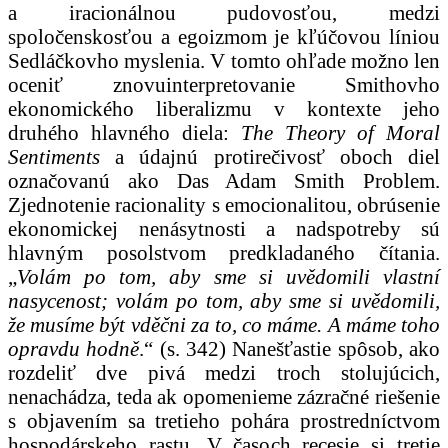
a iracionálnou pudovosťou, medzi
spoločenskosťou a egoizmom je kľúčovou líniou
Sedláčkovho myslenia. V tomto ohľade možno len
oceniť znovuinterpretovanie Smithovho
ekonomického liberalizmu v kontexte jeho
druhého hlavného diela:
The Theory of Moral
Sentiments
a údajnú protirečivosť oboch diel
označovanú ako Das Adam Smith Problem.
Zjednotenie racionality s emocionalitou, obrúsenie
ekonomickej nenásytnosti a nadspotreby sú
hlavným posolstvom predkladaného čítania.
„
Volám po tom, aby sme si uvědomili vlastní
nasycenost; volám po tom, aby sme si uvědomili,
že musíme být vděčni za to, co máme. A máme toho
opravdu hodně
.“ (s. 342) Nanešťastie spôsob, ako
rozdeliť dve pivá medzi troch stolujúcich,
nenachádza, teda ak opomenieme zázračné riešenie
s objavením sa tretieho pohára prostredníctvom
hospodárskeho rastu. V časoch recesie si tretie