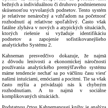
bežných a individuálnou či druhovo podmienenou
skúsenosťou vyvolaných podnetov. Tento systém
je relatívne nenáročný a vzhľadom na početnosť
rozhodnutí aj relatívne spoľahlivý. Často však
fatálne zlyháva v nových a atypických situáciách,
ktorých riešenie si vyžaduje identifikáciu
podnetov a zapojenie sofistikovanejšieho
analytického Systému 2.
Kahneman presvedčivo dokazuje, že najmä
z dôvodu lenivosti a ekonomickej náročnosti
používania analytického premýšľavého systému
máme tendencie nechať sa po väčšinu času viesť
našimi intuíciami, emóciami a pocitmi. Tie sa však
často mýlia a privádzajú nás k chybným
rozhodnutiam. A to najmä v sociálne
komplikovaných situáciách.
Podstatnou črtou Kahnemanovej knihy je analýza