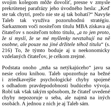
svojim kolegom môže dovoliť, presne v zmysle
prekrútenej parafrázy jeho úvodného hesla: „Keď
ste tak chytrí, prečo nie ste aj tak bohatí?“ Navyše
Taleb tak využíva pozoruhodnú stratégiu.
Sarkazmom voči nositeľom titulu MBA získava aj
čitateľov s nositeľom tohto titulu, „
a to jen proto,
že si myslí, že se mé myšlenky nevztahují na ně
osobne, ale pouze na jiné držitele téhož titulu
“ (s.
216) To, že týmto boduje aj u neekonomicky
vzdelaných čitateľov, je celkom zrejmé.
Podstata onoho „mňa sa netýkajúceho“ javu sa
nesie celou knihou. Taleb upozorňuje na bežné
i zriedkavejšie psychologické chyby spojené
s odhadom pravdepodobnosti budúceho vývoja.
Robí tak však takým spôsobom, že čitateľ uvedené
chyby nepozoruje u seba, ale najmä na iných
osobách. A jednou z nich je aj Taleb sám.