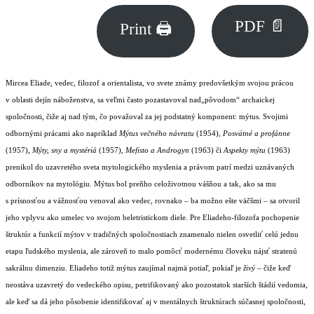
PDF 📄
Print 🖨
Mircea Eliade, vedec, filozof a orientalista, vo svete známy predovšetkým svojou prácou
v oblasti dejín náboženstva, sa veľmi často pozastavoval nad„pôvodom“ archaickej
spoločnosti, čiže aj nad tým, čo považoval za jej podstatný komponent: mýtus. Svojimi
odbornými prácami ako napríklad
Mýtus večného návratu
(1954),
Posvätné a profánne
(1957),
Mýty, sny a mystériá
(1957),
Mefisto a Androgyn
(1963) či
Aspekty mýtu
(1963)
prenikol do uzavretého sveta mytologického myslenia a právom patrí medzi uznávaných
odborníkov na mytológiu. Mýtus bol preňho celoživotnou vášňou a tak, ako sa mu
s prísnosťou a vážnosťou venoval ako vedec, rovnako – ba možno ešte väčšmi – sa otvoril
jeho vplyvu ako umelec vo svojom beletristickom diele. Pre Eliadeho-filozofa pochopenie
štruktúr a funkcií mýtov v tradičných spoločnostiach znamenalo nielen osvetliť celú jednu
etapu ľudského myslenia, ale zároveň to malo pomôcť modernému človeku nájsť stratenú
sakrálnu dimenziu. Eliadeho totiž mýtus zaujímal najmä potiaľ, pokiaľ je
živý
– čiže keď
neostáva uzavretý do vedeckého opisu, petrifikovaný ako pozostatok starších štádií vedomia,
ale keď sa dá jeho pôsobenie identifikovať aj v mentálnych štruktúrach súčasnej spoločnosti,