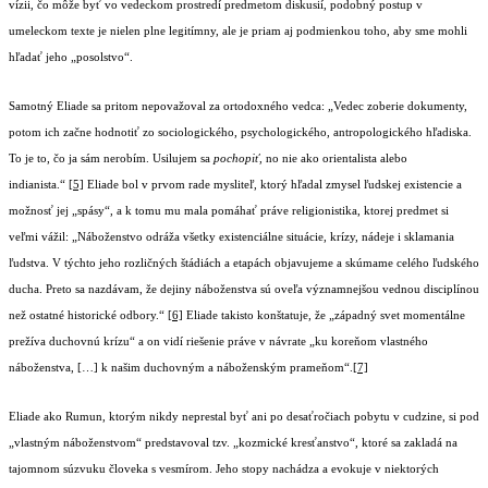
vízii, čo môže byť vo vedeckom prostredí predmetom diskusií, podobný postup v
umeleckom texte je nielen plne legitímny, ale je priam aj podmienkou toho, aby sme mohli
hľadať jeho „posolstvo“.
Samotný Eliade sa pritom nepovažoval za ortodoxného vedca: „Vedec zoberie dokumenty,
potom ich začne hodnotiť zo sociologického, psychologického, antropologického hľadiska.
To je to, čo ja sám nerobím. Usilujem sa
pochopiť
, no nie ako orientalista alebo
indianista.“
[5]
Eliade bol v prvom rade mysliteľ, ktorý hľadal zmysel ľudskej existencie a
možnosť jej „spásy“, a k tomu mu mala pomáhať práve religionistika, ktorej predmet si
veľmi vážil: „Náboženstvo odráža všetky existenciálne situácie, krízy, nádeje i sklamania
ľudstva. V týchto jeho rozličných štádiách a etapách objavujeme a skúmame celého ľudského
ducha. Preto sa nazdávam, že dejiny náboženstva sú oveľa významnejšou vednou disciplínou
než ostatné historické odbory.“
[6]
Eliade takisto konštatuje, že „západný svet momentálne
prežíva duchovnú krízu“ a on vidí riešenie práve v návrate „ku koreňom vlastného
náboženstva, […] k našim duchovným a náboženským prameňom“.
[7]
Eliade ako Rumun, ktorým nikdy neprestal byť ani po desaťročiach pobytu v cudzine, si pod
„vlastným náboženstvom“ predstavoval tzv. „kozmické kresťanstvo“, ktoré sa zakladá na
tajomnom súzvuku človeka s vesmírom. Jeho stopy nachádza a evokuje v niektorých