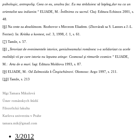
psihologic, antropolig. Ceea ce eu, unulnu fac. Eu ma străduiesc să
înţeleg
,dar nu ca un
orientalist sau indianist.“
ELIADE, M.:
Întîlnirea cu sacrul
. Cluj: Editura Echinox 2001, s.
48.
[6]
Na ceste za absolútnom. Rozhovor s Mirceom Eliadem. (Zhovárali sa S. Lannes a J.-L.
Ferrier). In:
Kritika a kontext
, roč. 3, 1998, č. 1, s. 61.
[7]
Tamže, s. 57.
[8]
„Terorizat de evenimentele istorice, geniulneamului românesc s-a solidarizat cu acele
realităţii vii pe care istoria nu leputea atinge: Cosmosul şi ritmurile cosmice.“
ELIADE,
M.:
Arta de a muri
. Iaşi: Editura Moldova 1993, s. 87.
[9]
ELIADE, M.:
Od Zalmoxida k Čingischánovi
. Olomouc: Argo 1997, s. 211.
[10]
Tamže, s. 213
Mgr.Tamara Mikulová
Ústav románskych štúdií
Filozofická fakulta
Karlova univerzita v Prahe
tamara.mik@gmail.com
3/2012