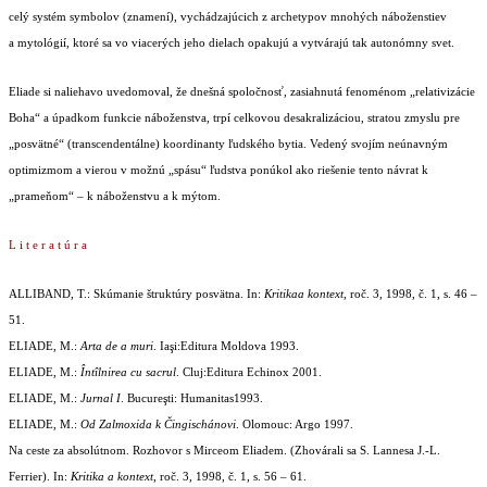
celý systém symbolov (znamení), vychádzajúcich z archetypov mnohých náboženstiev
a mytológií, ktoré sa vo viacerých jeho dielach opakujú a vytvárajú tak autonómny svet.
Eliade si naliehavo uvedomoval, že dnešná spoločnosť, zasiahnutá fenoménom „relativizácie
Boha“ a úpadkom funkcie náboženstva, trpí celkovou desakralizáciou, stratou zmyslu pre
„posvätné“ (transcendentálne) koordinanty ľudského bytia. Vedený svojím neúnavným
optimizmom a vierou v možnú „spásu“ ľudstva ponúkol ako riešenie tento návrat k
„prameňom“ – k náboženstvu a k mýtom.
L i t e r a t ú r a
ALLIBAND, T.: Skúmanie štruktúry posvätna. In:
Kritikaa kontext
, roč. 3, 1998, č. 1, s. 46 –
51.
ELIADE, M.:
Arta de a muri
. Iaşi:Editura Moldova 1993.
ELIADE, M.:
Întîlnirea cu sacrul
. Cluj:Editura Echinox 2001.
ELIADE, M.:
Jurnal I
. Bucureşti: Humanitas1993.
ELIADE, M.:
Od Zalmoxida k Čingischánovi
. Olomouc: Argo 1997.
Na ceste za absolútnom. Rozhovor s Mirceom Eliadem. (Zhovárali sa S. Lannesa J.-L.
Ferrier). In:
Kritika a kontext
, roč. 3, 1998, č. 1, s. 56 – 61.