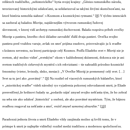
reliktoch tradičného, „nehistorického“ bytia svojej krajiny: „Génius rumunského národa,
terorizovaný historickými udalosťami, sa solidarizoval sa takými živými skutočnosťami, na
ktoré história nemohla siahnuť: s Kozmom a kozmickými rytmami.“
[8]
V týchto intenciách
sa zaoberal aj baladou
Mioriţa
, najslávnejším výtvorom rumunskej ľudovej
slovesnosti, v ktorej vidí archetyp rumunskej duchovnosti. Balada rozpráva príbeh ovečky
Mioriţe a pastiera, ktorého chcú úkladne zavraždiť ďalší dvaja pastieri. Ovečka svojho
pastiera pred vraždou varuje, avšak on smrť prijíma osudovo, prirovnávajúc ju k svadbe
s krásnou nevestou, na ktorej participuje celý Kozmos. Podľa Eliadeho svet v
Mioriţi
nie je
svetom, aký možno vidieť „svetským“ okom v každodennej skúsenosti, dokonca nie je ani
svetom tradičných cirkevných mystérií s ich rekvizitami – tie nahradili prírodno-kozmické
fenomény (vietor, hviezdy, slnko, mesiac): „V Ovečke Mioriţi je premenený celý svet. […]
Svet sa tu javí ako ,posvätný‘.“
[9]
Na rozdiel od viacerých rumunských bádateľov, ktorí
v „mioritickej svadbe“ videli národný rys vyjadrenia pokornej odovzdanosti smrti, je Eliade
presvedčený,že hrdinovi balady sa
„
podarilo nájsť zmysel svojho nešťastia tým, že ho zobral
na seba nie ako udalosť ,historickú‘ a osobnú, ale ako posvätné mystérium. Tým, že bájnou
svadbou reagoval na nešťastie a smrť
, vnútil zmysel samotnej absurdite
.“
[10]
Paradoxná jednota života a smrti Eliadeho vždy zaujímala možno aj kvôli tomu, že v
prístupe k smrti je najlepšie viditeľný rozdiel medzi tradičnou a modernou spoločnosťou.