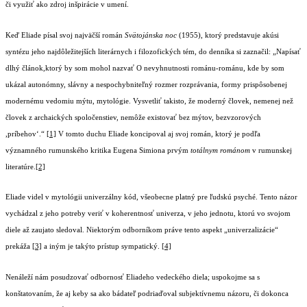
či využiť ako zdroj inšpirácie v umení.
Keď Eliade písal svoj najväčší román
Svätojánska noc
(1955), ktorý predstavuje akúsi
syntézu jeho najdôležitejších literárnych i filozofických tém, do denníka si zaznačil: „Napísať
dlhý článok,ktorý by som mohol nazvať O nevyhnutnosti románu-románu, kde by som
ukázal autonómny, slávny a nespochybniteľný rozmer rozprávania, formy prispôsobenej
modernému vedomiu mýtu, mytológie. Vysvetliť takisto, že moderný človek, nemenej než
človek z archaických spoločenstiev, nemôže existovať bez mýtov, bezvzorových
,príbehov‘.“
[1]
V tomto duchu Eliade koncipoval aj svoj román, ktorý je podľa
významného rumunského kritika Eugena Simiona prvým
totálnym románom
v rumunskej
literatúre.
[2]
Eliade videl v mytológii univerzálny kód, všeobecne platný pre ľudskú psyché. Tento názor
vychádzal z jeho potreby veriť v koherentnosť univerza, v jeho jednotu, ktorú vo svojom
diele až zaujato sledoval. Niektorým odborníkom práve tento aspekt „univerzalizácie“
prekáža
[3]
a iným je takýto prístup sympatický.
[4]
Nenáleží nám posudzovať odbornosť Eliadeho vedeckého diela; uspokojme sa s
konštatovaním, že aj keby sa ako bádateľ podriaďoval subjektívnemu názoru, či dokonca