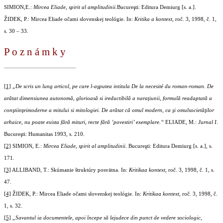
SIMION,E.:
Mircea Eliade, spirit al amplitudinii
.Bucureşti: Editura Demiurg [s. a.].
ŽIDEK, P.: Mircea Eliade očami slovenskej teológie. In:
Kritika a kontext
, roč. 3, 1998, č. 1,
s. 30 – 33.
P o z n á m k y
[1]
„De scris un lung articol, pe care l-aşputea intitula De la necesité du roman-roman. De
arătat dimensiunea autonomă, glorioasă si ireductibilă a naraţiunii, formulă readaptată a
conştiinţeimoderne a mitului si mitologiei. De arătat că omul modern, ca şi omulsocietăţilor
arhaice, nu poate exista fără mituri, recte fără ’povestiri’ exemplare.“
ELIADE, M.:
Jurnal I
.
Bucureşti: Humanitas 1993, s. 210.
[2]
SIMION, E.:
Mircea Eliade, spirit al amplitudinii
. Bucureşti: Editura Demiurg [s. a.], s.
171.
[3]
ALLIBAND, T.: Skúmanie štruktúry posvätna. In:
Kritikaa kontext
, roč. 3, 1998, č. 1, s.
47.
[4]
ŽIDEK, P.: Mircea Eliade očami slovenskej teológie. In:
Kritikaa kontext
, roč. 3, 1998, č.
1, s. 32.
[5]
„Savantul ia documentele, apoi începe să lejudece din punct de vedere sociologic,