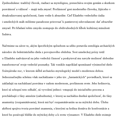
Zjednodušene: tradičný človek, riadiaci sa mytológiou, prenecháva svojim gestám a skutkom
posvätnosť a vážnosť – majú teda
zmysel
. Profánnosť gest moderného človeka, žijúceho v
desakralizovanej spoločnosti, často vedie k absurdite. Cieľ Eliadeho vedeckého úsilia
i umeleckých snáh môžeme paradoxne prirovnať k pastierovej odovzdanosti: dať
absurdite
zmysel. Pri hľadaní tohto zmyslu zostupuje do obdivuhodných hĺbok kultúrnej minulosti
ľudstva.
Načrtnime na záver to, akým špecifickým spôsobom sa uňho pretavila ontológia archaických
národov do beletristického diela z povojnového obdobia. Svet umeleckej prózy totiž
u Eliadeho nadväzoval na jeho vedeckú činnosť a poskytoval mu navyše možnosť slobodne
transformovať svoje vedecké poznatky. Tak vzniklo napríklad spomínané výnimočné dielo
Svätojánska noc
, v ktorom skĺbil archaicko-mytologický model s modernou dobou.
Jednoznačnejšiu schému však nachádzame v jeho tzv. „fantastických“ poviedkach, ktoré sa
zakladajú na nachádzaní posvätna v našom modernom, profánnom svete. Jeho hrdinovia,
ktorí sú schopní toto odhaliť, sú vyvolení jedinci: vstupujú do iniciačného procesu a
prechádzajú z fázy amnézie (zabudnutia), v ktorej sa nachádza dnešná spoločnosť, do fázy
anamnézy (rozpamätávania), ktorá má byť rozpamätávaním sa na mýtickú dobu. Úlohu
akéhosi spojiva tvoria posvätné znamenia, s ktorými sa hrdina dostáva do konfrontácie a
ktoré ho posúvajú bližšie do mýtickej doby a k svetu významov. V Eliadeho diele existuje