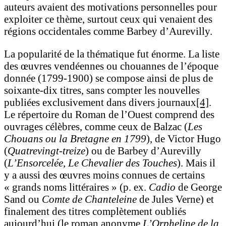
auteurs avaient des motivations personnelles pour
exploiter ce thème, surtout ceux qui venaient des
régions occidentales comme Barbey d’Aurevilly.
La popularité de la thématique fut énorme. La liste
des œuvres vendéennes ou chouannes de l’époque
donnée (1799-1900) se compose ainsi de plus de
soixante-dix titres, sans compter les nouvelles
publiées exclusivement dans divers journaux
[4]
.
Le répertoire du Roman de l’Ouest comprend des
ouvrages célèbres, comme ceux de Balzac (
Les
Chouans ou la Bretagne en 1799
), de Victor Hugo
(
Quatrevingt-treize
) ou de Barbey d’Aurevilly
(
L’Ensorcelée
,
Le Chevalier des Touches
). Mais il
y a aussi des œuvres moins connues de certains
« grands noms littéraires » (p. ex.
Cadio
de George
Sand ou
Comte de Chanteleine
de Jules Verne) et
finalement des titres complètement oubliés
aujourd’hui (le roman anonyme
L’Orpheline de la