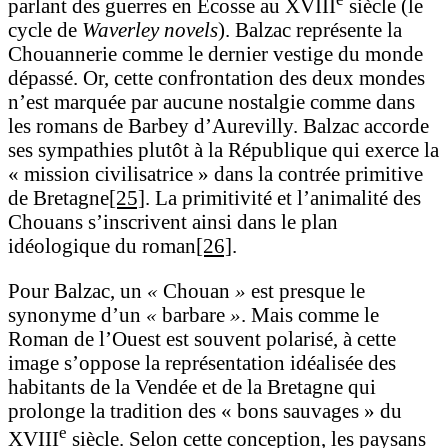
parlant des guerres en Écosse au XVIII
siècle (le
cycle de
Waverley novels
). Balzac représente la
Chouannerie comme le dernier vestige du monde
dépassé. Or, cette confrontation des deux mondes
n’est marquée par aucune nostalgie comme dans
les romans de Barbey d’Aurevilly. Balzac accorde
ses sympathies plutôt à la République qui exerce la
« mission civilisatrice » dans la contrée primitive
de Bretagne
[25]
. La primitivité et l’animalité des
Chouans s’inscrivent ainsi dans le plan
idéologique du roman
[26]
.
Pour Balzac, un
«
Chouan
»
est presque le
synonyme d’un
«
barbare
»
. Mais comme le
Roman de l’Ouest est souvent polarisé, à cette
image s’oppose la représentation idéalisée des
habitants de la Vendée et de la Bretagne qui
prolonge la tradition des « bons sauvages » du
e
XVIII
siècle. Selon cette conception, les paysans