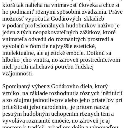
ktorá tak nalieha na vnímavosť človeka a chce si
ho podmaniť rôznymi spôsobmi zvádzania. Práve
možnosť vypočutia Godárových skladieb
v podaní profesionálnych hudobníkov naživo je
jeden z tých neopakovateľných zážitkov, ktoré
vnímateľa odvedú do rozmanitých prostredí a
vyvolajú v ňom tie najvyššie estetické,
intelektuálne, ale aj etické emócie. Dotknú sa
hlboko jeho vnútra, no zároveň prostredníctvom
nich pocíti naliehavú potrebu ľudskej
vzájomnosti.
Spomínaný výber z Godárovho diela, ktorý
vznikol na základe rozhodnutia rôznych inštitúcií
a zo záujmu jednotlivcov alebo jeho priateľov pri
príležitosti jeho narodenín, je pritom naozaj
pestrým hudobným uchopením rôznych tém a
vyvoláva rozmanité emócie, no zároveň je aj
mostom k tradícii, zrkadlom dejín a výpoveďou