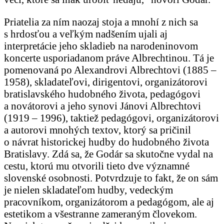
Priatelia za ním naozaj stoja a mnohí z nich sa
s hrdosťou a veľkým nadšením ujali aj
interpretácie jeho skladieb na narodeninovom
koncerte usporiadanom práve Albrechtinou. Tá je
pomenovaná po Alexandrovi Albrechtovi (1885 –
1958), skladateľovi, dirigentovi, organizátorovi
bratislavského hudobného života, pedagógovi
a novátorovi a jeho synovi Jánovi Albrechtovi
(1919 – 1996), taktiež pedagógovi, organizátorovi
a autorovi mnohých textov, ktorý sa pričinil
o návrat historickej hudby do hudobného života
Bratislavy. Zdá sa, že Godár sa skutočne vydal na
cestu, ktorú mu otvorili tieto dve významné
slovenské osobnosti. Potvrdzuje to fakt, že on sám
je nielen skladateľom hudby, vedeckým
pracovníkom, organizátorom a pedagógom, ale aj
estetikom a všestranne zameraným človekom.