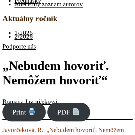
Prednášky
Abecedný zoznam autorov
Aktuálny ročník
1/2026
2/2026
Podporte nás
„Nebudem hovoriť.
Nemôžem hovoriť“
Romana Javorčeková
Print
PDF
Javorčeková, R.: „Nebudem hovoriť. Nemôžem