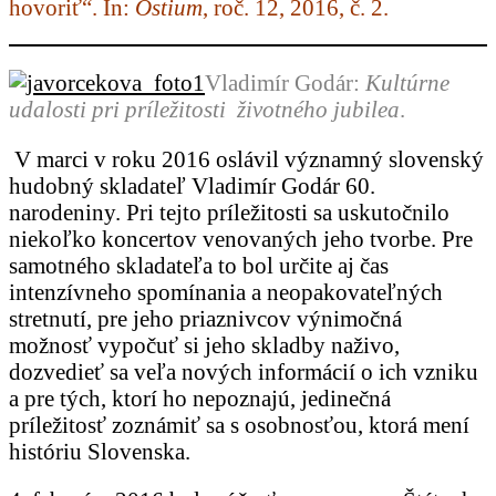
hovoriť“. In:
Ostium
, roč. 12, 2016, č. 2.
Vladimír Godár:
Kultúrne
udalosti pri príležitosti životného jubilea
.
V marci v roku 2016 oslávil významný slovenský
hudobný skladateľ Vladimír Godár 60.
narodeniny. Pri tejto príležitosti sa uskutočnilo
niekoľko koncertov venovaných jeho tvorbe. Pre
samotného skladateľa to bol určite aj čas
intenzívneho spomínania a neopakovateľných
stretnutí, pre jeho priaznivcov výnimočná
možnosť vypočuť si jeho skladby naživo,
dozvedieť sa veľa nových informácií o ich vzniku
a pre tých, ktorí ho nepoznajú, jedinečná
príležitosť zoznámiť sa s osobnosťou, ktorá mení
históriu Slovenska.