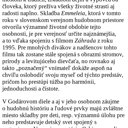
človeka, ktorý prežíva všetky životné strasti aj
radosti naplno. Skladba
Emmeleia
, ktorá v tomto
roku v slovenskom verejnom hudobnom priestore
otvorila významné životné obdobie tejto
osobnosti, je pre verejnosť určite najznámejšia,
a to vďaka spojeniu s filmom
Záhrada
z roku
1995. Pre mnohých divákov a nadšencov tohto
filmu tak zostane stále spojená s obrazmi stromov,
prírody a levitujúceho dievčaťa, no rovnako aj
takto „poznačený“ vnímateľ dokáže aspoň na
chvíľu oslobodiť svoju myseľ od týchto predstáv,
pričom ho prestúpi túžba po harmónii,
jednoduchosti a čistote.
V Godárovom diele a aj v jeho osobnom záujme
o hudobnú históriu a ľudové prvky majú zvláštne
miesto skladby pre deti, resp. významnú úlohu pre
neho predstavuje detský svet spojený s