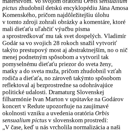
materstvom. Vo svojom oratóriu
Orbis sensualium
pictus
zhudobnil detskú encyklopédiu Jána Amosa
Komenského, pričom najdôležitejšiu úlohu
v tomto zdroji zohrali obrázky a komentáre, ktoré
mali dieťaťu uľahčiť výučbu písma
a sprostredkovať mu tak svet dospelých. Vladimír
Godár sa vo svojich 28 rokoch snažil vytvoriť
takýto prestupový most aj abstraktnejším, no o nič
menej podnetným spôsobom a vytvoril tak
pomyselnému dieťaťu priezor do sveta ženy,
matky a do sveta muža, pričom zhudobnil vzťah
rodiča a dieťaťa, no zároveň takýmto spôsobom
reflektoval aj bezprostredne sa odohrávajúce
politické udalosti. Dramaturg Slovenskej
filharmónie Ivan Marton v upútavke na Godárov
koncert v Redute upozorňuje na zaujímavé
okolnosti vzniku a uvedenia oratória
Orbis
sensualium pictus
v slovenskom prostredí:
„V čase, keď u nás vrcholila normalizácia a naši