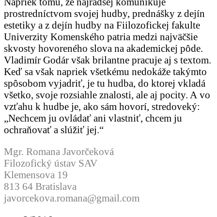
Napriek tomu, že najradšej komunikuje
prostredníctvom svojej hudby, prednášky z dejín
estetiky a z dejín hudby na Fiilozofickej fakulte
Univerzity Komenského patria medzi najväčšie
skvosty hovoreného slova na akademickej pôde.
Vladimír Godár však brilantne pracuje aj s textom.
Keď sa však napriek všetkému nedokáže takýmto
spôsobom vyjadriť, je tu hudba, do ktorej vkladá
všetko, svoje rozsiahle znalosti, ale aj pocity. A vo
vzťahu k hudbe je, ako sám hovorí, stredoveký:
„Nechcem ju ovládať ani vlastniť, chcem ju
ochraňovať a slúžiť jej.“
Mgr. Romana Javorčeková
Filozofický ústav SAV
Klemensova 19
813 64 Bratislava
javorcekova.romana@gmail.com