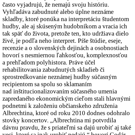
často vyjadrujú, že nemajú svoju históriu.
Vyhľadáva zabudnuté alebo úplne neznáme
skladby, ktoré ponúka na interpretáciu študentom
hudby, ale aj skúseným hudobníkom a vracia ich
tak späť do života, pretože ten, kto udržiava dielo
živé, je podľa neho interpret. Píše štúdie, eseje,
recenzie a o slovenských dejinách a osobnostiach
hovorí s nesmiernou ľahkosťou, komplexnosťou
a prehľadom polyhistora. Práve účel
rehabilitovania zabudnutých skladieb či
sprostredkovanie neznámej hudby súčasným
recipientom sa spolu so sklamaním
nad inštitucionalizovaním súčasného umenia
zapredaného ekonomickým cieľom stali hlavnými
podnetmi k založeniu občianskeho združenia
Albrechtina, ktoré od roku 2010 dodnes odohralo
stovky koncertov. „Albrechtina mi potvrdila
dávnu pravdu, že s priateľmi sa dajú urobiť aj také
veci, ktoré sa inak urobiť nedajú,“ hovorí Godár.