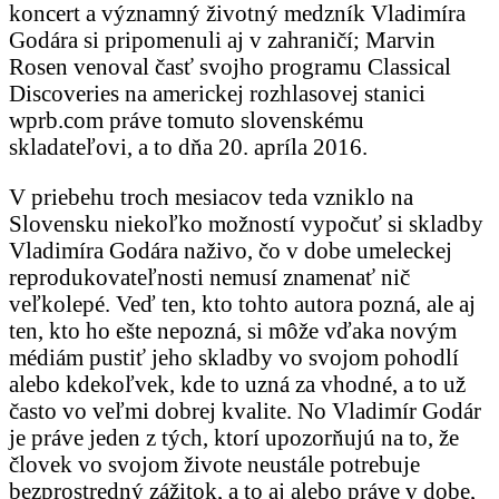
koncert a významný životný medzník Vladimíra
Godára si pripomenuli aj v zahraničí; Marvin
Rosen venoval časť svojho programu Classical
Discoveries na americkej rozhlasovej stanici
wprb.com práve tomuto slovenskému
skladateľovi, a to dňa 20. apríla 2016.
V priebehu troch mesiacov teda vzniklo na
Slovensku niekoľko možností vypočuť si skladby
Vladimíra Godára naživo, čo v dobe umeleckej
reprodukovateľnosti nemusí znamenať nič
veľkolepé. Veď ten, kto tohto autora pozná, ale aj
ten, kto ho ešte nepozná, si môže vďaka novým
médiám pustiť jeho skladby vo svojom pohodlí
alebo kdekoľvek, kde to uzná za vhodné, a to už
často vo veľmi dobrej kvalite. No Vladimír Godár
je práve jeden z tých, ktorí upozorňujú na to, že
človek vo svojom živote neustále potrebuje
bezprostredný zážitok, a to aj alebo práve v dobe,