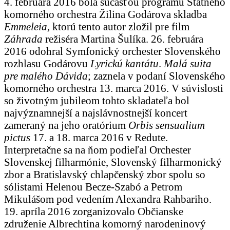
4. februára 2016 bola súčasťou programu Štátneho
komorného orchestra Žilina Godárova skladba
Emmeleia
, ktorú tento autor zložil pre film
Záhrada
režiséra Martina Šulíka. 26. februára
2016 odohral Symfonický orchester Slovenského
rozhlasu Godárovu
Lyrickú kantátu
.
Malá suita
pre malého Dávida
; zaznela v podaní Slovenského
komorného orchestra 13. marca 2016. V súvislosti
so životným jubileom tohto skladateľa bol
najvýznamnejší a najslávnostnejší koncert
zameraný na jeho oratórium
Orbis sensualium
pictus
17. a 18. marca 2016 v Redute.
Interpretačne sa na ňom podieľal Orchester
Slovenskej filharmónie, Slovenský filharmonický
zbor a Bratislavský chlapčenský zbor spolu so
sólistami Helenou Becze-Szabó a Petrom
Mikulášom pod vedením Alexandra Rahbariho.
19. apríla 2016 zorganizovalo Občianske
združenie Albrechtina komorný narodeninový