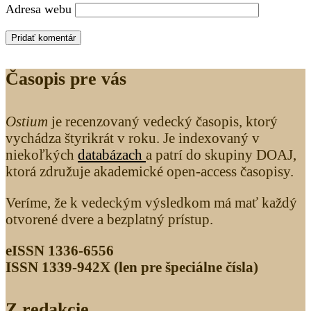
Adresa webu
Časopis pre vás
Ostium
je recenzovaný vedecký časopis, ktorý
vychádza štyrikrát v roku. Je indexovaný v
niekoľkých
databázach
a patrí do skupiny DOAJ,
ktorá združuje akademické open-access časopisy.
Veríme, že k vedeckým výsledkom má mať každý
otvorené dvere a bezplatný prístup.
eISSN 1336-6556
ISSN 1339­-942X (len pre špeciálne čísla)
Z redakcie