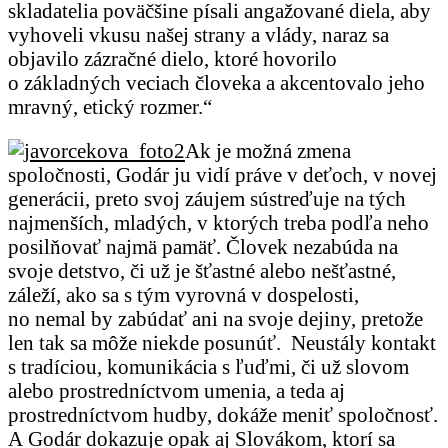
skladatelia poväčšine písali angažované diela, aby
vyhoveli vkusu našej strany a vlády, naraz sa
objavilo zázračné dielo, ktoré hovorilo
o základných veciach človeka a akcentovalo jeho
mravný, etický rozmer.“
Ak je možná zmena
spoločnosti, Godár ju vidí práve v deťoch, v novej
generácii, preto svoj záujem sústreďuje na tých
najmenších, mladých, v ktorých treba podľa neho
posilňovať najmä pamäť. Človek nezabúda na
svoje detstvo, či už je šťastné alebo nešťastné,
záleží, ako sa s tým vyrovná v dospelosti,
no nemal by zabúdať ani na svoje dejiny, pretože
len tak sa môže niekde posunúť. Neustály kontakt
s tradíciou, komunikácia s ľuďmi, či už slovom
alebo prostredníctvom umenia, a teda aj
prostredníctvom hudby, dokáže meniť spoločnosť.
A Godár dokazuje opak aj Slovákom, ktorí sa