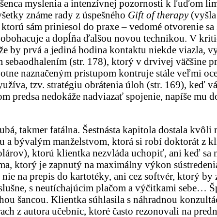
adšenca myslenia a intenzívnej pozornosti k ľuďom l
 všetky známe rady z úspešného
Gift of
therapy
(vyšla
u, ktorú sám priniesol do praxe ‒ vedomé otvorenie sa
e, obohacuje a dopĺňa ďalšou novou technikou. V kri
, že by prvá a jediná hodina kontaktu niekde viazla, 
sebaodhalením (str. 178), ktorý v drvivej väčšine p
ivotne naznačeným prístupom kontruje stále veľmi o
žíva, tzv. stratégiu obrátenia úloh (str. 169), keď v
tom predsa nedokáže nadviazať spojenie, napíše mu 
bá, takmer fatálna. Šestnásta kapitola dostala kvôli
u a bývalým manželstvom, ktorá si robí doktorát z kl
dolárov), ktorú klientka nezvláda uchopiť, ani keď sa
loma, ktorý je zapnutý na maximálny výkon sústredeni
ie na prepis do kartotéky, ani cez softvér, ktorý by z
lušne, s neutíchajúcim plačom a výčitkami sebe… Špir
ruhou šancou. Klientka súhlasila s náhradnou konzul
ach z autora učebníc, ktoré často rezonovali na predn