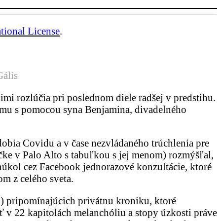
tional License
.
Gális
imi rozlúčia pri poslednom diele radšej v predstihu.
 mu s pomocou syna Benjamina, divadelného
obia Covidu a v čase nezvládaného trúchlenia pre
ičke v Palo Alto s tabuľkou s jej menom) rozmýšľal,
onúkol cez Facebook jednorazové konzultácie, ktoré
om z celého sveta.
) pripomínajúcich privátnu kroniku, ktoré
iť v 22 kapitolách melanchóliu a stopy úzkosti práve