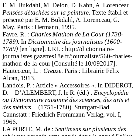
E. M. Bukdahl, M. Delon, D. Kahn, A. Lorenceau.
Pensées détachées sur la peinture
. Texte établi et
présenté par E. M. Bukdahl, A. Lorenceau, G.
May. Paris : Hermann, 1995.
Favre, R. :
Charles Mathon de La Cour (1738-
1789).
In
Dictionnaire des journalistes (1600-
1789)
[en ligne]. URL : http://dictionnaire-
journalistes.gazettes18e.fr/journaliste/560-charles-
mathon-de-la-cour [Consulté le 10/092017].
Hautecœur, L. :
Greuze
. Paris : Librairie Félix
Alcan, 1913.
Landois, P. : Article « Accessoires ». In DIDEROT,
D. – D’ALEMBERT, J. le R. (éd.) :
Encyclopédie
ou Dictionnaire raisonné des sciences, des arts et
des métiers…
(1751-1780). Stuttgart-Bad
Cannstatt : Friedrich Frommann Verlag, vol. I,
1966.
LA PORTE, M. de :
Sentimens sur plusieurs des