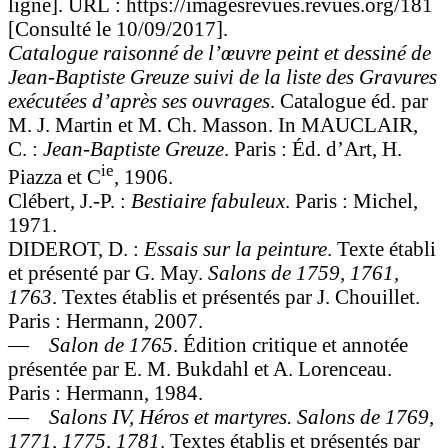
ligne]. URL : https://imagesrevues.revues.org/181
[Consulté le 10/09/2017].
Catalogue raisonné de l’œuvre peint et dessiné de
Jean-Baptiste Greuze suivi de la liste des Gravures
exécutées d’après ses ouvrages
. Catalogue éd. par
M. J. Martin et M. Ch. Masson. In MAUCLAIR,
C. :
Jean-Baptiste Greuze
. Paris : Éd. d’Art, H.
ie
Piazza et C
, 1906.
Clébert, J.-P. :
Bestiaire fabuleux
. Paris : Michel,
1971.
DIDEROT, D. :
Essais sur la peinture
. Texte établi
et présenté par G. May.
Salons de 1759, 1761,
1763
. Textes établis et présentés par J. Chouillet.
Paris : Hermann, 2007.
—
Salon de 1765
. Édition critique et annotée
présentée par E. M. Bukdahl et A. Lorenceau.
Paris : Hermann, 1984.
—
Salons IV, Héros et martyres. Salons de 1769,
1771, 1775, 1781
. Textes établis et présentés par