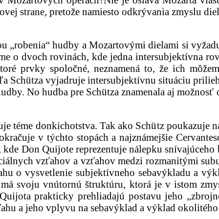
vej strane, pretože namiesto odkrývania zmyslu diel
ou „robenia“ hudby a Mozartovými dielami si vyžadu
me o dvoch rovinách, kde jedna intersubjektívna rov
ektoré prvky spoločné, neznamená to, že ich môž
Schütza vyjadruje intersubjektívnu situáciu prilieha
“ hudby. No hudba pre Schütza znamenala aj možnosť
je téme donkichotstva. Tak ako Schütz poukazuje na 
pokračuje v týchto stopách a najznámejšie Cervante
kde Don Quijote reprezentuje nálepku snívajúceho b
ciálnych vzťahov a vzťahov medzi rozmanitými subun
ahu o vysvetlenie subjektívneho sebavýkladu a výk
 má svoju vnútornú štruktúru, ktorá je v istom zmys
uijota prakticky prehliadajú postavu jeho „zbroj
hu a jeho vplyvu na sebavýklad a výklad okolitého 