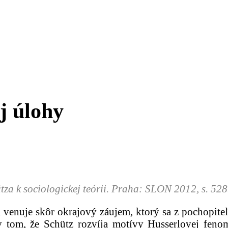
j úlohy
ütza k sociologickej teórii. Praha: SLON 2012, s. 528
a venuje skôr okrajový záujem, ktorý sa z pochopit
v tom, že Schütz rozvíja motívy Husserlovej fenom