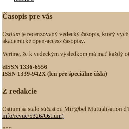
Časopis pre vás
Ostium
je recenzovaný vedecký časopis, ktorý vych
akademické open-access časopisy.
Veríme, že k vedeckým výsledkom má mať každý otv
eISSN 1336-6556
ISSN 1339­-942X (len pre špeciálne čísla)
Z redakcie
Ostium sa stalo súčasťou Mir@bel Mutualisation d'I
info/revue/5326
/Ostium
)
***