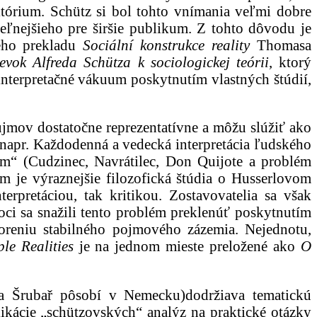
itórium. Schütz si bol tohto vnímania veľmi dobre
ľnejšieho pre širšie publikum. Z tohto dôvodu je
ého prekladu
Sociální konstrukce reality
Thomasa
evok Alfreda Schütza k sociologickej teórii
, ktorý
 interpretačné vákuum poskytnutím vlastných štúdií,
ujmov dostatočne reprezentatívne a môžu slúžiť ako
 (napr. Každodenná a vedecká interpretácia ľudského
zím“ (Cudzinec, Navrátilec, Don Quijote a problém
m je výraznejšie filozofická štúdia o Husserlovom
terpretáciou, tak kritikou. Zostavovatelia sa však
oci sa snažili tento problém preklenúť poskytnutím
voreniu stabilného pojmového zázemia. Nejednotu,
le Realities
je na jednom mieste preložené ako
O
lja Šrubař pôsobí v Nemecku)dodržiava tematickú
likácie „schützovských“ analýz na praktické otázky