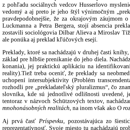
z pohľadu sociálnych vedcov Husserlovo myslenie 
vedomý a aj preto je jeho štýl výnimočným „prek
pravdepodobnejšie, že za okrajovým záujmom o
Luckmanna a Petra Bergera, stojí absencia prek
zostavili sociológovia Dilbar Alieva a Miroslav Tí
ale ponúka aj preklad kľúčových esejí.
Preklady, ktoré sa nachádzajú v druhej časti knih
základ pre hlbšie prenikanie do jeho diela. Nachád
konania), jej praktickú aplikáciu na identifikov
reality).Tiež treba oceniť, že preklady sa neobm
uchopení intersubjektivity (Problém transcendentá
rozhodli pre „prekladateľský pluralizmus“, čo zna
slovníka, kde sú jednotlivé odlišnosti uvedené,
tentoraz v názvoch Schützových textov, nachádzam
mnohonásobných realitách
, na inom však ako O
ro
Aj prvá časť
Príspevku
, pozostávajúca zo šiest
reprezentatívnosť. Svoje miesto tu nachádzajú pro