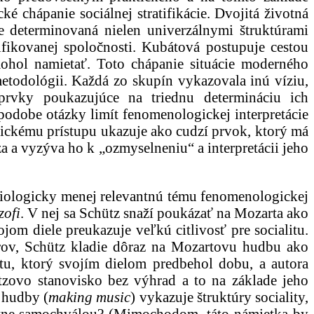
ké chápanie sociálnej stratifikácie. Dvojitá životná
je determinovaná nielen univerzálnymi štruktúrami
atifikovanej spoločnosti. Kubátová postupuje cestou
mohol namietať. Toto chápanie situácie moderného
etodológii. Každá zo skupín vykazovala inú víziu,
é prvky poukazujúce na triednu determináciu ich
podobe otázky limít fenomenologickej interpretácie
logickému prístupu ukazuje ako cudzí prvok, ktorý má
a a vyzýva ho k „ozmyselneniu“ a interpretácii jeho
ciologicky menej relevantnú tému fenomenologickej
zofi
. V nej sa Schütz snaží poukázať na Mozarta ako
om diele preukazuje veľkú citlivosť pre socialitu.
erov, Schütz kladie dôraz na Mozartovu hudbu ako
istu, ktorý svojím dielom predbehol dobu, a autora
tzovo stanovisko bez výhrad a to na základe jeho
 hudby (
making music
) vykazuje štruktúry sociality,
astne samochválou? (Mimochodom, táto námietka by