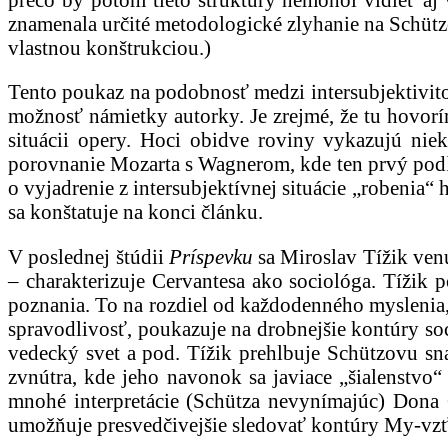
znamenala určité metodologické zlyhanie na Schützo
vlastnou konštrukciou.)
Tento poukaz na podobnosť medzi intersubjektivit
možnosť námietky autorky. Je zrejmé, že tu hovorí
situácii opery. Hoci obidve roviny vykazujú ni
porovnanie Mozarta s Wagnerom, kde ten prvý podľa 
o vyjadrenie z intersubjektívnej situácie „robenia
sa konštatuje na konci článku.
V poslednej štúdii
Príspevku
sa Miroslav Tížik venu
– charakterizuje Cervantesa ako sociológa. Tížik 
poznania. To na rozdiel od každodenného myslenia, 
spravodlivosť, poukazuje na drobnejšie kontúry so
vedecký svet a pod. Tížik prehlbuje Schützovu sn
zvnútra, kde jeho navonok sa javiace „šialenstvo“
mnohé interpretácie (Schütza nevynímajúc) Dona Q
umožňuje presvedčivejšie sledovať kontúry My-vzťa