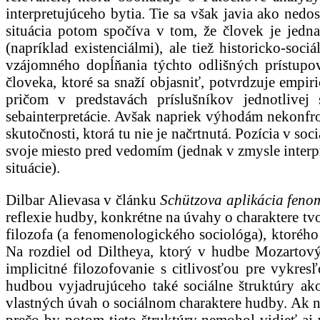
interpretujúceho bytia. Tie sa však javia ako nedos
situácia potom spočíva v tom, že človek je jedna
(napríklad existenciálmi), ale tiež historicko-soc
vzájomného dopĺňania týchto odlišných prístupov
človeka, ktoré sa snaží objasniť, potvrdzuje emp
pričom v predstavách príslušníkov jednotlivej 
sebainterpretácie. Avšak napriek výhodám nekonfro
skutočnosti, ktorá tu nie je načrtnutá. Pozícia v s
svoje miesto pred vedomím (jednak v zmysle interpr
situácie).
Dilbar Alievasa v článku
Schützova aplikácia feno
reflexie hudby, konkrétne na úvahy o charaktere tv
filozofa (a fenomenologického sociológa), ktorého
Na rozdiel od Diltheya, ktorý v hudbe Mozartový
implicitné filozofovanie s citlivosťou pre vykres
hudbou vyjadrujúceho také sociálne štruktúry ak
vlastných úvah o sociálnom charaktere hudby. Ak n
prečo by potom tieto štruktúry nemohol vidieť a