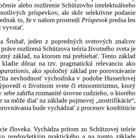
ročenie alebo rozšírenie Schützovho intelektuálneho
dnotlivých príspevkov, ale skôr selektívne podanie
jednak to, že v našom prostredí
Príspevok
predsa len
 vyvstať.
ja Šrubař, jeden z popredných svetových znalcov
práve rozšírená Schützova teória životného sveta je
utný základ, na ktorom má prebiehať. Tento základ
kladie dôraz na tzv. pragmatickú relevanciu ako
mparationis
, ako spoločný základ pre porovnávanie
vyčíta nevhodnosť východiska v podobe Husserlovej
ýpovedí o životnom svete či etnocentrizmus, ktorý
e v sebe zahŕňa rozmanité úrovne cudzieho, o ktorého
 sa môže diať na základe pojmovej „nostrifikácie“,
porovnávania bude vychádzať z procesov konštitúcie
ácie človeka. Vychádza pritom zo Schützovej teórie
ako predovšetkým praktického a na tomto základe