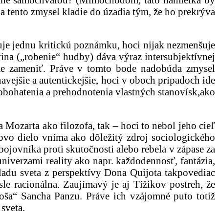
a tento zmysel kladie do úzadia tým, že ho prekrýva
je jednu kritickú poznámku, hoci nijak nezmenšuje
ina („robenie“ hudby) dáva výraz intersubjektívnej
eme zameniť. Práve v tomto bode nadobúda zmysel
vejšie a autentickejšie, hoci v oboch prípadoch ide
 obohatenia a prehodnotenia vlastných stanovísk,ako
Mozarta ako filozofa, tak – hoci to nebol jeho cieľ
sovo dielo vníma ako dôležitý zdroj sociologického
ojovníka proti skutočnosti alebo rebela v zápase za
iverzami reality ako napr. každodennosť, fantázia,
ladu sveta z perspektívy Dona Quijota takpovediac
le racionálna. Zaujímavý je aj Tížikov postreh, že
noša“ Sancha Panzu. Práve ich vzájomné puto totiž
sveta.