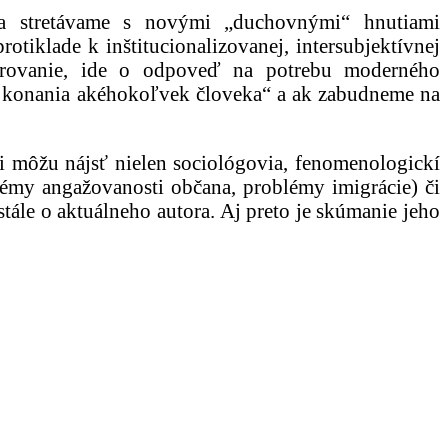
a stretávame s novými „duchovnými“ hnutiami
otiklade k inštitucionalizovanej, intersubjektívnej
zírovanie, ide o odpoveď na potrebu moderného
ou konania akéhokoľvek človeka“ a ak zabudneme na
 môžu nájsť nielen sociológovia, fenomenologickí
 (témy angažovanosti občana, problémy imigrácie) či
stále o aktuálneho autora. Aj preto je skúmanie jeho