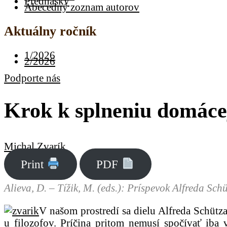
Prednášky
Abecedný zoznam autorov
Aktuálny ročník
1/2026
2/2026
Podporte nás
Krok k splneniu domáce
Michal Zvarík
Print
PDF
Alieva, D. – Tížik, M. (eds.): Príspevok Alfreda Sch
V našom prostredí sa dielu Alfreda Schütz
u filozofov. Príčina pritom nemusí spočívať iba 