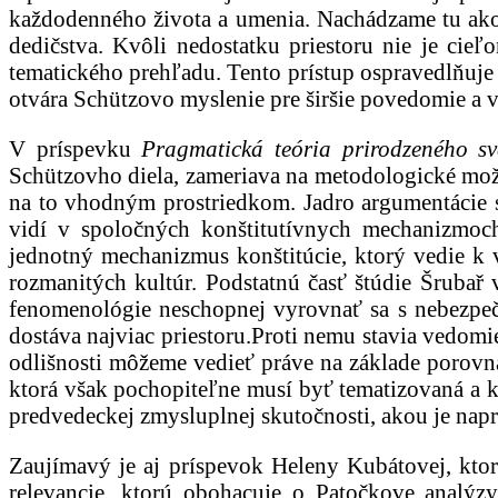
každodenného života a umenia. Nachádzame tu ako in
dedičstva. Kvôli nedostatku priestoru nie je cieľ
tematického prehľadu. Tento prístup ospravedlňuje j
otvára Schützovo myslenie pre širšie povedomie a v
V príspevku
Pragmatická teória prirodzeného sv
Schützovho diela, zameriava na metodologické možno
na to vhodným prostriedkom. Jadro argumentácie s
vidí v spoločných konštitutívnych mechanizmoch
jednotný mechanizmus konštitúcie, ktorý vedie k v
rozmanitých kultúr. Podstatnú časť štúdie Šrubař
fenomenológie neschopnej vyrovnať sa s nebezpeče
dostáva najviac priestoru.Proti nemu stavia vedomie
odlišnosti môžeme vedieť práve na základe porovná
ktorá však pochopiteľne musí byť tematizovaná a k
predvedeckej zmysluplnej skutočnosti, akou je napr
Zaujímavý je aj príspevok Heleny Kubátovej, ktorá
relevancie, ktorú obohacuje o Patočkove analýz