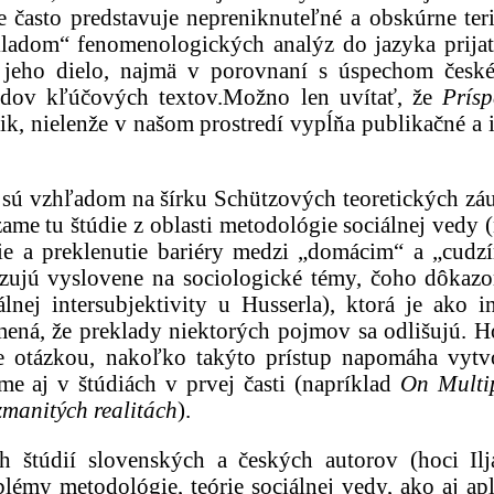
často predstavuje nepreniknuteľné a obskúrne ter
ladom“ fenomenologických analýz do jazyka prijate
 jeho dielo, najmä v porovnaní s úspechom česk
ladov kľúčových textov.Možno len uvítať, že
Prísp
žik, nielenže v našom prostredí vypĺňa publikačné a
y, sú vzhľadom na šírku Schützových teoretických zá
zame tu štúdie z oblasti metodológie sociálnej vedy
anie a preklenutie bariéry medzi „domácim“ a „cud
edzujú vyslovene na sociologické témy, čoho dôkazo
lnej intersubjektivity u Husserla), ktorá je ako in
mená, že preklady niektorých pojmov sa odlišujú. H
 je otázkou, nakoľko takýto prístup napomáha vyt
e aj v štúdiách v prvej časti (napríklad
On Multip
zmanitých realitách
).
ich štúdií slovenských a českých autorov (hoci I
blémy metodológie, teórie sociálnej vedy, ako aj ap