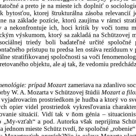
tatočné a preto je na mieste ich doplniť o sociologic
k bytosťou, ktorej štrukturálna zásoba relevancií 
iálne na základe pozície, ktorú zaujíma v rámci str
 a nekonfrontuje ich, hoci kritik by voči tomu 
irickým výskumom, ktorý sa zakladá na Schützovej m
sociálnej triedy boli badateľné určité spoločn
ntačného prístupu tu predsa len ostáva rezíduum v 
ociálne stratifikovanej spoločnosti sa voči fenomeno
etovaného objektu, ale aj tak, že vedomiu predchádz
menológie: prípad Mozart
zameriava na zdanlivo so
orby W. A. Mozarta v Schützovej štúdii
Mozart a filo
 vyjadrovacím prostriedkom je hudba a ktorý vo svoj
ch opier videl prostriedok vykresľovania charakt
ľovanie situácií. Vidí tak v ňom génia – situacion
o „My-vzťah“ a pod. Autorka však neprijíma Schü
a jednom mieste Schütz tvrdí, že spoločné „robenie“
j v Mozartových operách?Nie je oslava Mozarta vl