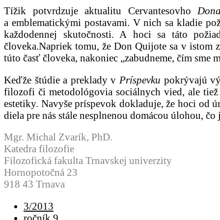
Tížik potvrdzuje aktualitu Cervantesovho
Dona
a emblematickými postavami. V nich sa kladie požia
každodennej skutočnosti. A hoci sa táto poži
človeka.Napriek tomu, že Don Quijote sa v istom 
túto časť človeka, nakoniec „zabudneme, čím sme m
Keďže štúdie a preklady v
Príspevku
pokrývajú vý
filozofi či metodológovia sociálnych vied, ale tie
estetiky. Navyše príspevok dokladuje, že hoci od úm
diela pre nás stále nesplnenou domácou úlohou, čo 
Mgr. Michal Zvarík, PhD.
Katedra filozofie
Filozofická fakulta Trnavskej univerzity
Hornopotočná 23
918 43 Trnava
3/2013
ročník 9