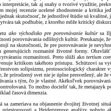
terpretácie, tak aj snahy o tvorivé využitie, prek
om mojej recenzie ucelené zhodnotenie a kritika je
ednak skutočnosť, že jednotlivé štúdie sú kvalitné, 
ytvára tak podhubie, z ktorého môže kritický diskurz
eta ako východisko pre porovnávanie kultúr
sa Il
sti porovnávania odlišných kultúr. Preukazuje, že 
tojí na skutočnosti, že pre porovnávanie je nevyhn
 generujúcich rozmanité životné formy. Obzvlášť 
ytváraniu rozmanitosti. Preto slúži ako
tertium co
 venuje kritikom takéhoto prístupu. Schützovi sa 
nstvom solipsizmu, protosociologický charakter v
, že prirodzený svet nie je úplne presvetlený, ale ž
vania s tým, čo je vlastné. Akékoľvek porovnávanie
ontrolovaná. To možno docieliť tak, že metajazyk 
íklad časová dimenzia.
 sa zameriava na objasnenie dvojitej životnej situ
y priestorovosti a Heideggerove analýzy pobytu 