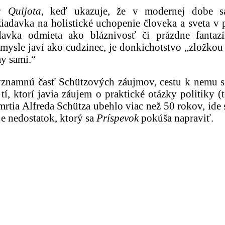
 Quijota
, keď ukazuje, že v modernej dobe s
davka na holistické uchopenie človeka a sveta v pr
adavka odmieta ako bláznivosť či prázdne fanta
zmysle javí ako cudzinec, je donkichotstvo „zložk
y sami.“
znamnú časť Schützových záujmov, cestu k nemu si
ž tí, ktorí javia záujem o praktické otázky politiky
rtia Alfreda Schütza ubehlo viac než 50 rokov, ide 
je nedostatok, ktorý sa
Príspevok
pokúša napraviť.