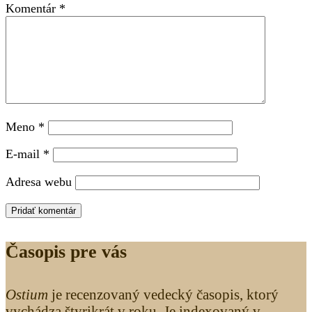
Komentár
*
Meno
*
E-mail
*
Adresa webu
Časopis pre vás
Ostium
je recenzovaný vedecký časopis, ktorý
vychádza štyrikrát v roku. Je indexovaný v