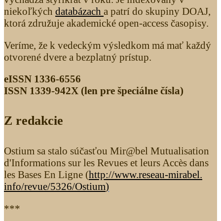
niekoľkých
databázach
a patrí do skupiny DOAJ,
ktorá združuje akademické open-access časopisy.
Veríme, že k vedeckým výsledkom má mať každý
otvorené dvere a bezplatný prístup.
eISSN 1336-6556
ISSN 1339­-942X (len pre špeciálne čísla)
Z redakcie
Ostium sa stalo súčasťou Mir@bel Mutualisation
d'Informations sur les Revues et leurs Accès dans
les Bases En Ligne (
http://www.reseau-mirabel.
info/revue/5326
/Ostium
)
***