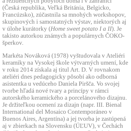
a rezidenčných pobytoch doma i v zahraničí
(Česká republika, Veľká Británia, Belgicko,
Francúzsko), zúčastnila sa mnohých workshopov,
skupinových i samostatných výstav, niektorých aj
v úlohe kurátorky (
Home sweet potato I a II
). Je
takisto autorkou známych a populárnych ČOKO-
šperkov.
Markéta Nováková (1978) vyštudovala v Ateliéri
keramiky na Vysokej škole výtvarných umení, kde
v roku 2014 získala aj titul Art. D. V rovnakom
ateliéri dnes pedagogicky pôsobí ako odborná
asistentka u vedúceho Daniela Piršča. Vo svojej
tvorbe hľadá nové tvary a princípy v rámci
autorského keramického a porcelánového dizajnu.
Je držiteľkou ocenení za dizajn (napr. III. Bienal
International del Mosaico Contemporáneo v
Buenos Aires, Argentína) a jej tvorba je zastúpená
aj v zbierkach na Slovensku (ÚĽUV), v Čechách