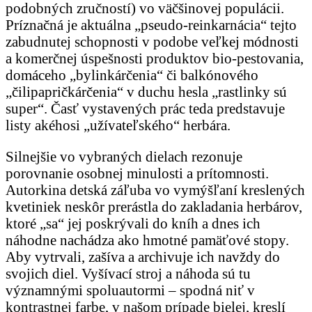
podobných zručností) vo väčšinovej populácii.
Príznačná je aktuálna „pseudo-reinkarnácia“ tejto
zabudnutej schopnosti v podobe veľkej módnosti
a komerčnej úspešnosti produktov bio-pestovania,
domáceho „bylinkárčenia“ či balkónového
„čilipapričkárčenia“ v duchu hesla „rastlinky sú
super“. Časť vystavených prác teda predstavuje
listy akéhosi „užívateľského“ herbára.
Silnejšie vo vybraných dielach rezonuje
porovnanie osobnej minulosti a prítomnosti.
Autorkina detská záľuba vo vymýšľaní kreslených
kvetiniek neskôr prerástla do zakladania herbárov,
ktoré „sa“ jej poskrývali do kníh a dnes ich
náhodne nachádza ako hmotné pamäťové stopy.
Aby vytrvali, zašíva a archivuje ich navždy do
svojich diel. Vyšívací stroj a náhoda sú tu
významnými spoluautormi – spodná niť v
kontrastnej farbe, v našom prípade bielej, kreslí