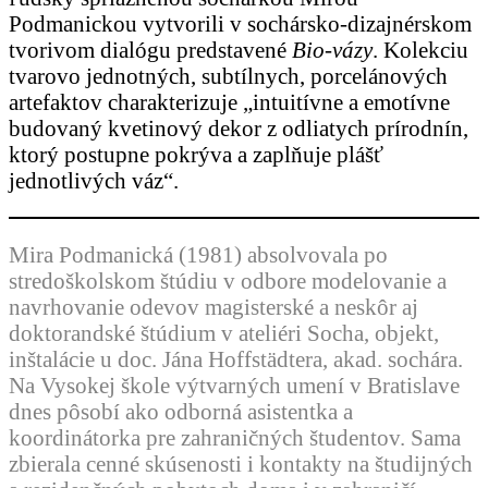
Podmanickou vytvorili v sochársko-dizajnérskom
tvorivom dialógu predstavené
Bio-vázy
. Kolekciu
tvarovo jednotných, subtílnych, porcelánových
artefaktov charakterizuje „intuitívne a emotívne
budovaný kvetinový dekor z odliatych prírodnín,
ktorý postupne pokrýva a zaplňuje plášť
jednotlivých váz“.
Mira Podmanická (1981) absolvovala po
stredoškolskom štúdiu v odbore modelovanie a
navrhovanie odevov magisterské a neskôr aj
doktorandské štúdium v ateliéri Socha, objekt,
inštalácie u doc. Jána Hoffstädtera, akad. sochára.
Na Vysokej škole výtvarných umení v Bratislave
dnes pôsobí ako odborná asistentka a
koordinátorka pre zahraničných študentov. Sama
zbierala cenné skúsenosti i kontakty na študijných