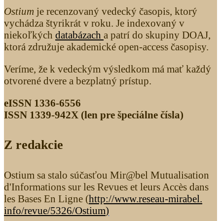
Ostium
je recenzovaný vedecký časopis, ktorý
vychádza štyrikrát v roku. Je indexovaný v
niekoľkých
databázach
a patrí do skupiny DOAJ,
ktorá združuje akademické open-access časopisy.
Veríme, že k vedeckým výsledkom má mať každý
otvorené dvere a bezplatný prístup.
eISSN 1336-6556
ISSN 1339­-942X (len pre špeciálne čísla)
Z redakcie
Ostium sa stalo súčasťou Mir@bel Mutualisation
d'Informations sur les Revues et leurs Accès dans
les Bases En Ligne (
http://www.reseau-mirabel.
info/revue/5326
/Ostium
)