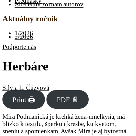
Prednášky
Abecedný zoznam autorov
Aktuálny ročník
1/2026
2/2026
Podporte nás
Herbáre
Silvia L. Čúzyová
Print 🖨
PDF 📄
Mira Podmanická je krehká žena-umelkyňa, má
blízko k textilu, šperku i kresbe, ku kvetom,
sneniu a spomienkam. Avšak Mira je aj bytostná