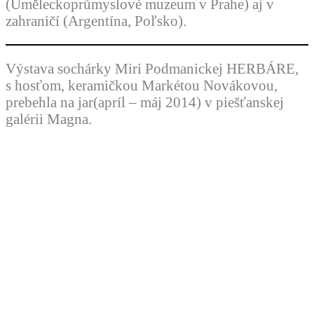
(Uměleckoprůmyslové muzeum v Prahe) aj v
zahraničí (Argentína, Poľsko).
Výstava sochárky Miri Podmanickej HERBÁRE,
s hosťom, keramičkou Markétou Novákovou,
prebehla na jar(apríl – máj 2014) v piešťanskej
galérii Magna.