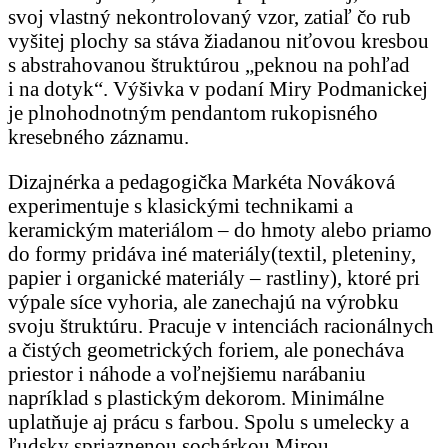
svoj vlastný nekontrolovaný vzor, zatiaľ čo rub
vyšitej plochy sa stáva žiadanou niťovou kresbou
s abstrahovanou štruktúrou „peknou na pohľad
i na dotyk“. Výšivka v podaní Miry Podmanickej
je plnohodnotným pendantom rukopisného
kresebného záznamu.
Dizajnérka a pedagogička Markéta Nováková
experimentuje s klasickými technikami a
keramickým materiálom – do hmoty alebo priamo
do formy pridáva iné materiály(textil, pleteniny,
papier i organické materiály – rastliny), ktoré pri
výpale síce vyhoria, ale zanechajú na výrobku
svoju štruktúru. Pracuje v intenciách racionálnych
a čistých geometrických foriem, ale ponecháva
priestor i náhode a voľnejšiemu narábaniu
napríklad s plastickým dekorom. Minimálne
uplatňuje aj prácu s farbou. Spolu s umelecky a
ľudsky spriaznenou sochárkou Mirou