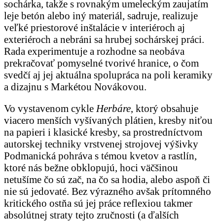
sochárka, takže s rovnakým umeleckým zaujatím
leje betón alebo iný materiál, sadruje, realizuje
veľké priestorové inštalácie v interiéroch aj
exteriéroch a nebráni sa hrubej sochárskej práci.
Rada experimentuje a rozhodne sa neobáva
prekračovať pomyselné tvorivé hranice, o čom
svedčí aj jej aktuálna spolupráca na poli keramiky
a dizajnu s Markétou Novákovou.
Vo vystavenom cykle
Herbáre
, ktorý obsahuje
viacero menších vyšívaných plátien, kresby niťou
na papieri i klasické kresby, sa prostredníctvom
autorskej techniky vrstvenej strojovej výšivky
Podmanická pohráva s témou kvetov a rastlín,
ktoré nás bežne obklopujú, hoci väčšinou
netušíme čo sú zač, na čo sa hodia, alebo aspoň či
nie sú jedovaté. Bez výrazného avšak prítomného
kritického ostňa sú jej práce reflexiou takmer
absolútnej straty tejto zručnosti (a ďalších