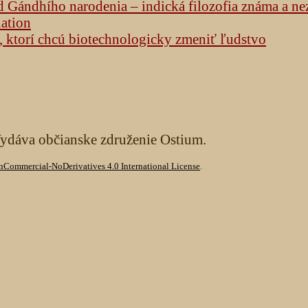
od Gándhího narodenia – indická filozofia známa a n
lation
h, ktorí chcú biotechnologicky zmeniť ľudstvo
Vydáva občianske združenie Ostium.
Commercial-NoDerivatives 4.0 International License
.