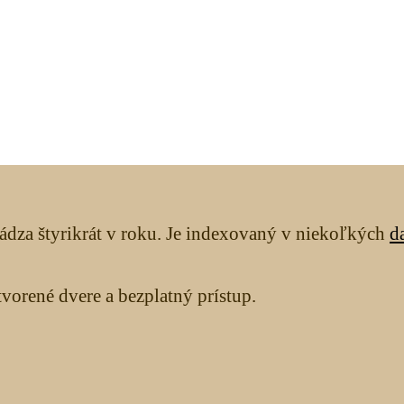
ádza štyrikrát v roku. Je indexovaný v niekoľkých
d
orené dvere a bezplatný prístup.