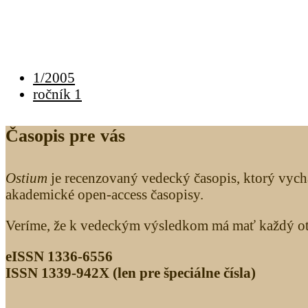
1/2005
ročník 1
Časopis pre vás
Ostium
je recenzovaný vedecký časopis, ktorý vych
akademické open-access časopisy.
Veríme, že k vedeckým výsledkom má mať každý otv
eISSN 1336-6556
ISSN 1339­-942X (len pre špeciálne čísla)