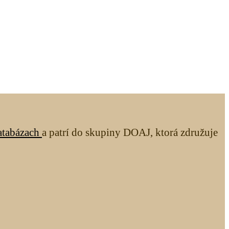
atabázach
a patrí do skupiny DOAJ, ktorá združuje