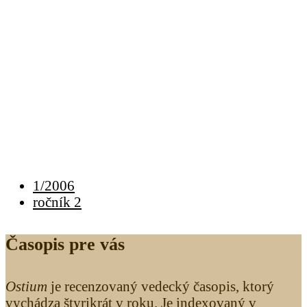
1/2006
ročník 2
Časopis pre vás
Ostium
je recenzovaný vedecký časopis, ktorý
vychádza štyrikrát v roku. Je indexovaný v