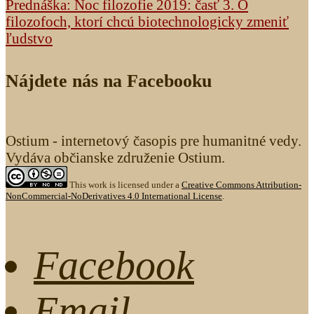
Prednáška: Noc filozofie 2019: časť 3. O
filozofoch, ktorí chcú biotechnologicky zmeniť
ľudstvo
Nájdete nás na Facebooku
Ostium - internetový časopis pre humanitné vedy.
Vydáva občianske združenie Ostium.
This work is licensed under a
Creative Commons Attribution-
NonCommercial-NoDerivatives 4.0 International License
.
Facebook
Email