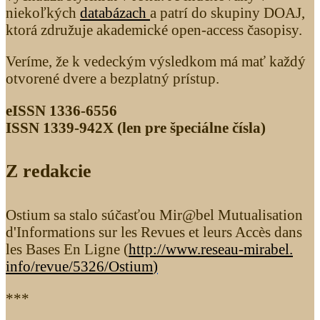
niekoľkých
databázach
a patrí do skupiny DOAJ,
ktorá združuje akademické open-access časopisy.
Veríme, že k vedeckým výsledkom má mať každý
otvorené dvere a bezplatný prístup.
eISSN 1336-6556
ISSN 1339­-942X (len pre špeciálne čísla)
Z redakcie
Ostium sa stalo súčasťou Mir@bel Mutualisation
d'Informations sur les Revues et leurs Accès dans
les Bases En Ligne (
http://www.reseau-mirabel.
info/revue/5326
/Ostium
)
***