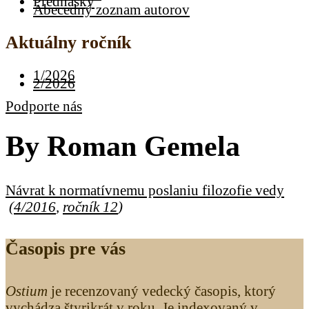
Prednášky
Abecedný zoznam autorov
Aktuálny ročník
1/2026
2/2026
Podporte nás
By
Roman Gemela
Návrat k normatívnemu poslaniu filozofie vedy
(
4/2016
,
ročník 12
)
Časopis pre vás
Ostium
je recenzovaný vedecký časopis, ktorý
vychádza štyrikrát v roku. Je indexovaný v