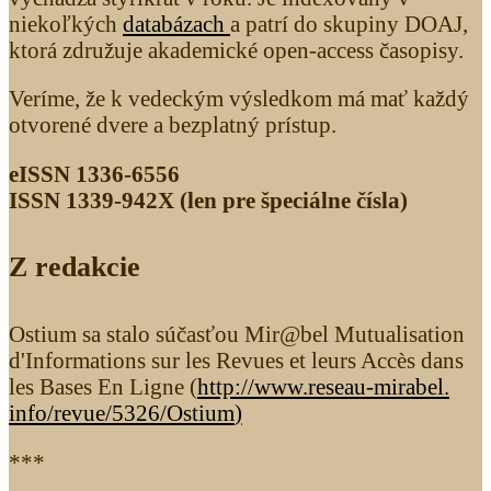
niekoľkých
databázach
a patrí do skupiny DOAJ,
ktorá združuje akademické open-access časopisy.
Veríme, že k vedeckým výsledkom má mať každý
otvorené dvere a bezplatný prístup.
eISSN 1336-6556
ISSN 1339­-942X (len pre špeciálne čísla)
Z redakcie
Ostium sa stalo súčasťou Mir@bel Mutualisation
d'Informations sur les Revues et leurs Accès dans
les Bases En Ligne (
http://www.reseau-mirabel.
info/revue/5326
/Ostium
)
***