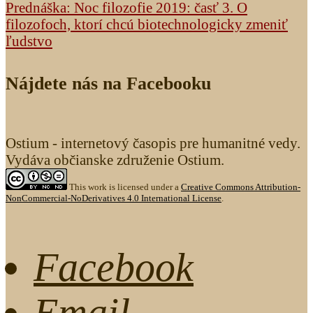
Prednáška: Noc filozofie 2019: časť 3. O
filozofoch, ktorí chcú biotechnologicky zmeniť
ľudstvo
Nájdete nás na Facebooku
Ostium - internetový časopis pre humanitné vedy.
Vydáva občianske združenie Ostium.
This work is licensed under a
Creative Commons Attribution-
NonCommercial-NoDerivatives 4.0 International License
.
Facebook
Email