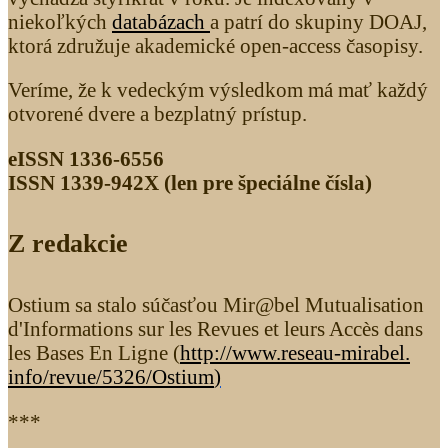
niekoľkých
databázach
a patrí do skupiny DOAJ,
ktorá združuje akademické open-access časopisy.
Veríme, že k vedeckým výsledkom má mať každý
otvorené dvere a bezplatný prístup.
eISSN 1336-6556
ISSN 1339­-942X (len pre špeciálne čísla)
Z redakcie
Ostium sa stalo súčasťou Mir@bel Mutualisation
d'Informations sur les Revues et leurs Accès dans
les Bases En Ligne (
http://www.reseau-mirabel.
info/revue/5326
/Ostium
)
***