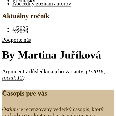
Prednášky
Abecedný zoznam autorov
Aktuálny ročník
1/2026
2/2026
Podporte nás
By
Martina Juříková
Argument z důsledku a jeho varianty
(
1/2016
,
ročník 12
)
Časopis pre vás
Ostium
je recenzovaný vedecký časopis, ktorý
vychádza štyrikrát v roku. Je indexovaný v