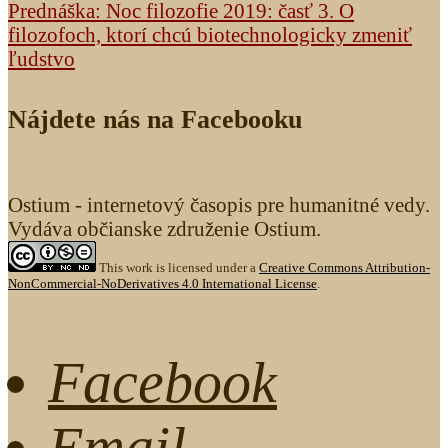
Prednáška: Noc filozofie 2019: časť 3. O
filozofoch, ktorí chcú biotechnologicky zmeniť
ľudstvo
Nájdete nás na Facebooku
Ostium - internetový časopis pre humanitné vedy.
Vydáva občianske združenie Ostium.
This work is licensed under a
Creative Commons Attribution-
NonCommercial-NoDerivatives 4.0 International License
.
Facebook
Email