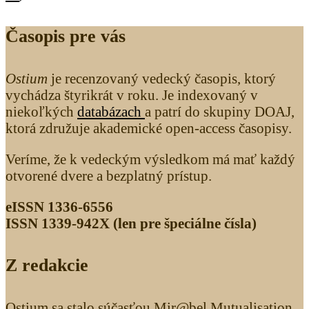
Časopis pre vás
Ostium
je recenzovaný vedecký časopis, ktorý
vychádza štyrikrát v roku. Je indexovaný v
niekoľkých
databázach
a patrí do skupiny DOAJ,
ktorá združuje akademické open-access časopisy.
Veríme, že k vedeckým výsledkom má mať každý
otvorené dvere a bezplatný prístup.
eISSN 1336-6556
ISSN 1339­-942X (len pre špeciálne čísla)
Z redakcie
Ostium sa stalo súčasťou Mir@bel Mutualisation