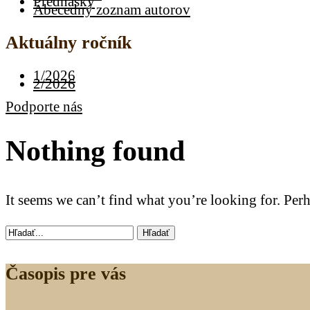
Prednášky
Abecedný zoznam autorov
Aktuálny ročník
1/2026
2/2026
Podporte nás
Nothing found
It seems we can’t find what you’re looking for. Per
Hľadať
Časopis pre vás