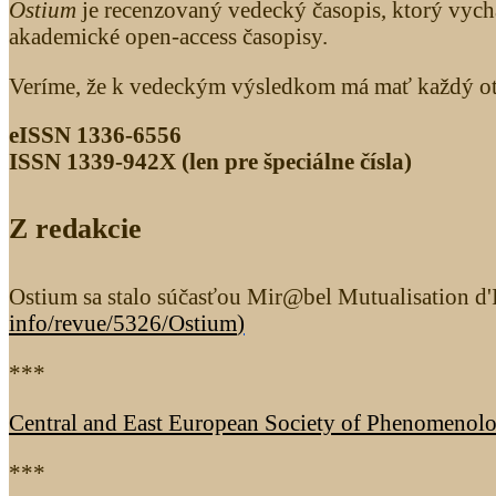
Ostium
je recenzovaný vedecký časopis, ktorý vych
akademické open-access časopisy.
Veríme, že k vedeckým výsledkom má mať každý otv
eISSN 1336-6556
ISSN 1339­-942X (len pre špeciálne čísla)
Z redakcie
Ostium sa stalo súčasťou Mir@bel Mutualisation d'I
info/revue/5326
/Ostium
)
***
Central and East European Society of Phenomenol
***