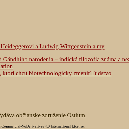
k Heideggerovi a Ludwig Wittgenstein a my
od Gándhího narodenia – indická filozofia známa a n
lation
h, ktorí chcú biotechnologicky zmeniť ľudstvo
Vydáva občianske združenie Ostium.
Commercial-NoDerivatives 4.0 International License
.