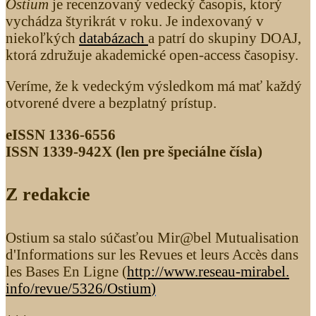
Ostium
je recenzovaný vedecký časopis, ktorý
vychádza štyrikrát v roku. Je indexovaný v
niekoľkých
databázach
a patrí do skupiny DOAJ,
ktorá združuje akademické open-access časopisy.
Veríme, že k vedeckým výsledkom má mať každý
otvorené dvere a bezplatný prístup.
eISSN 1336-6556
ISSN 1339­-942X (len pre špeciálne čísla)
Z redakcie
Ostium sa stalo súčasťou Mir@bel Mutualisation
d'Informations sur les Revues et leurs Accès dans
les Bases En Ligne (
http://www.reseau-mirabel.
info/revue/5326
/Ostium
)