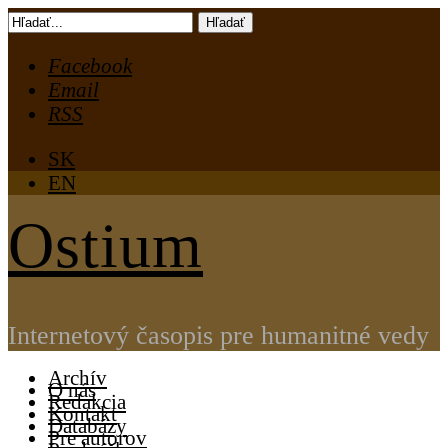
Skip
Hľadať
to
Facebook
content
Email
RSS
SK
EN
Ostium
Internetový časopis pre humanitné vedy
Archív
O nás
Redakcia
Kontakt
Databázy
Pre autorov