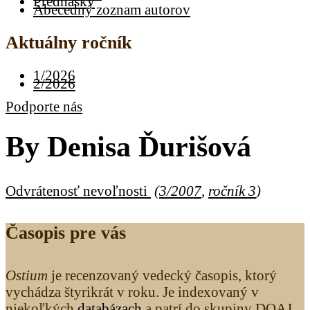
Prednášky
Abecedný zoznam autorov
Aktuálny ročník
1/2026
2/2026
Podporte nás
By
Denisa Ďurišová
Odvrátenosť nevoľnosti
(
3/2007
,
ročník 3
)
Časopis pre vás
Ostium
je recenzovaný vedecký časopis, ktorý
vychádza štyrikrát v roku. Je indexovaný v
niekoľkých
databázach
a patrí do skupiny DOAJ,