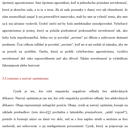
úprimný agnosticizmus. Sme úprimne agnostikmi, keď si jednoducho priznáme nevedomosť,
ktorá je skutočne naša, a to tu a teraz. Ak sú naše poznatky o danej veci tak obmedzené, že
nám neumožňujú zaujať k nej presvedčivé stanovisko, mali by sme sa vyhnúť tomu, aby sme
sa k nej záväzne vyslovili. Urobiť niečo iné by bolo intelektuálne nezodpovedné. Vyhýbavý
agnosticizmus je postoj, ktorý sa pokúša predostierať prekonateľnú nevedomosť tak, ako
keby bola neprekonateľná. Jedna vec je povedať „neviem“ po dlhom a usilovnom skúmaní
predmetu. Čosi celkom odlišné je povedať „neviem“, keď ste si ani nedali tú námahu, aby ste
sa pozreli na problém. Osoba, ktorá sa poddá vyhýbavému agnosticizmu, využíva
nevedomosť skô rako ospravedlnenie než ako dôvod. Takáto nevedomosť je výsledkom
ľahostajnosti alebo lenivosti.
3.Cynizmus a naivný optimizmus
Cynik je ten, kto robí empaticky negatívne odhady bez adekvátnych
dôkazov. Naivný optimista je zas ten, kto robí empaticky pozitívne odhady bez adekvátnych
dôkazov. Obaja reprezentujú nelogické pozície. Obaja, cynik aj naivný optimista, konajú na
základe predsudkov (toto slovo
[1]
pochádza z latinského
praejudicare
, „súdiť vopred“),
pretože si formujú názor na danú vec skôr, než sa s ňou naplno stretli a seriózne sa ňou
zaoberali, ani nehovoriac o jej inteligentnom porozumení. Cynik, ktorý sa pripravuje na