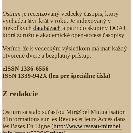
Ostium
je recenzovaný vedecký časopis, ktorý
vychádza štyrikrát v roku. Je indexovaný v
niekoľkých
databázach
a patrí do skupiny DOAJ,
ktorá združuje akademické open-access časopisy.
Veríme, že k vedeckým výsledkom má mať každý
otvorené dvere a bezplatný prístup.
eISSN 1336-6556
ISSN 1339­-942X (len pre špeciálne čísla)
Z redakcie
Ostium sa stalo súčasťou Mir@bel Mutualisation
d'Informations sur les Revues et leurs Accès dans
les Bases En Ligne (
http://www.reseau-mirabel.