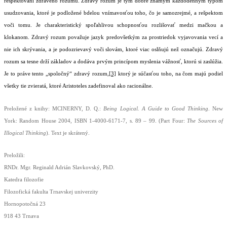
rešpektovaní zdravého rozumu. Zdravý rozum je tým dobre známym každodenným typom
usudzovania, ktoré je podložené bdelou vnímavosťou toho, čo je samozrejmé, a rešpektom
voči tomu. Je charakteristický spoľahlivou schopnosťou rozlišovať medzi mačkou a
klokanom. Zdravý rozum považuje jazyk predovšetkým za prostriedok vyjavovania vecí a
nie ich skrývania, a je podozrievavý voči slovám, ktoré viac oslňujú než označujú. Zdravý
rozum sa tesne drží základov a dodáva prvým princípom myslenia vážnosť, ktorú si zaslúžia.
Je to práve tento „spoločný“ zdravý rozum,
[3]
ktorý je súčasťou toho, na čom majú podiel
všetky tie zvieratá, ktoré Aristoteles zadefinoval ako racionálne.
Preložené z knihy: MCINERNY, D. Q.:
Being Logical. A Guide to Good Thinking
. New
York: Random House 2004, ISBN 1-4000-6171-7, s. 89 – 99. (Part Four:
The Sources of
Illogical Thinking
). Text je skrátený.
Preložili:
RNDr. Mgr. Reginald Adrián Slavkovský, PhD.
Katedra filozofie
Filozofická fakulta Trnavskej univerzity
Hornopotočná 23
918 43 Trnava