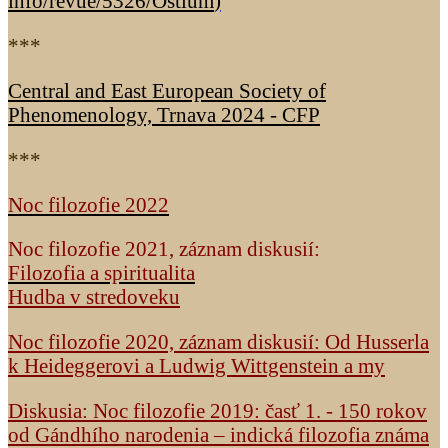
info/revue/5326
/Ostium
)
***
Central and East European Society of
Phenomenology, Trnava 2024 - CFP
***
Noc filozofie 2022
Noc filozofie 2021, záznam diskusií:
Filozofia a spiritualita
Hudba v stredoveku
Noc filozofie 2020, záznam diskusií: Od Husserla
k Heideggerovi a Ludwig Wittgenstein a my
Diskusia: Noc filozofie 2019: časť 1. - 150 rokov
od Gándhího narodenia – indická filozofia známa