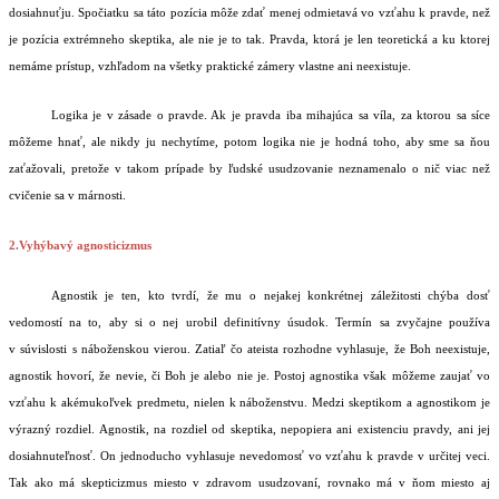
dosiahnuťju. Spočiatku sa táto pozícia môže zdať menej odmietavá vo vzťahu k pravde, než
je pozícia extrémneho skeptika, ale nie je to tak. Pravda, ktorá je len teoretická a ku ktorej
nemáme prístup, vzhľadom na všetky praktické zámery vlastne ani neexistuje.
Logika je v zásade o pravde. Ak je pravda iba mihajúca sa víla, za ktorou sa síce
môžeme hnať, ale nikdy ju nechytíme, potom logika nie je hodná toho, aby sme sa ňou
zaťažovali, pretože v takom prípade by ľudské usudzovanie neznamenalo o nič viac než
cvičenie sa v márnosti.
2.Vyhýbavý agnosticizmus
Agnostik je ten, kto tvrdí, že mu o nejakej konkrétnej záležitosti chýba dosť
vedomostí na to, aby si o nej urobil definitívny úsudok. Termín sa zvyčajne používa
v súvislosti s náboženskou vierou. Zatiaľ čo ateista rozhodne vyhlasuje, že Boh neexistuje,
agnostik hovorí, že nevie, či Boh je alebo nie je. Postoj agnostika však môžeme zaujať vo
vzťahu k akémukoľvek predmetu, nielen k náboženstvu. Medzi skeptikom a agnostikom je
výrazný rozdiel. Agnostik, na rozdiel od skeptika, nepopiera ani existenciu pravdy, ani jej
dosiahnuteľnosť. On jednoducho vyhlasuje nevedomosť vo vzťahu k pravde v určitej veci.
Tak ako má skepticizmus miesto v zdravom usudzovaní, rovnako má v ňom miesto aj