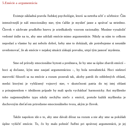
5.Emócie a argumentácia
Existuje základná pravda ľudskej psychológie, ktorú sa netreba učiť z učebnice: Čím
intenzívnejší je náš emocionálny stav, tým ťažšie je myslieť jasne a správať sa striedmo.
Človek v záchvate prudkého hnevu je zriedkakedy vzorom racionality. Musíme vynaložiť
vedomé úsilie na to, aby sme udržali emócie mimo argumentácie. Nikdy sa nám to celkom
nepodarí a vlastne by ani nebolo dobré, keby sme to dokázali, ale potrebujeme si neustále
uvedomovať, že ak emócie v nejakej situácii získajú prevahu, utrpí tým jasnosť myslenia.
Sme od prírody emocionálne bytosti a predstava, že by sme sa úplne zbavili emócií –
hoci aj dočasne, kým sme zaujatí argumentáciou –, by bola nerealistická. Hoci niektorí
starovekí filozofi sa na emócie a rozum pozerali tak, akoby patrili do oddelených oblastí,
medzi ktorými je vyhlásený vojnový stav, v skutočnosti patria do tej istej oblasti
a prinajmenšom v ideálnom prípade by mali spolu vychádzať harmonicky. Ani myšlienke
toho najjemnejšieho typu nikdy nechýba niečo z emócií, pretože každá myšlienka je
duchovným dieťaťom prirodzene emocionálneho tvora, akým je človek.
Takže napokon ide o to, aby sme dávali dôraz na rozum a nie aby sme sa pokúšali
úplne vylúčiť emócie. To, čo by malo pohnúť ľuďmi pri správnej argumentácii, je jej