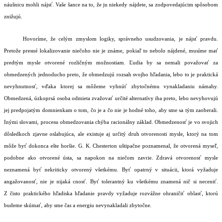
náušnicu mohli nájsť. Vaše šance na to, že ju niekedy nájdete, sa zodpovedajúcim spôsobom
znižujú.
Hovoríme, že celým zmyslom logiky, správneho usudzovania, je nájsť pravdu.
Pretože presné lokalizovanie niečoho nie je známe, pokiaľ to nebolo nájdené, musíme mať
predtým mysle otvorené rozličným možnostiam. Ľudia by sa nemali považovať za
obmedzených jednoducho preto, že obmedzujú rozsah svojho hľadania, lebo to je praktická
nevyhnutnosť, vďaka ktorej sa môžeme vyhnúť zbytočnému vynakladaniu námahy.
Obmedzená, úzkoprsá osoba odmieta zvažovať určité alternatívy iba preto, lebo nevyhovujú
jej predpojatým domnienkam o tom, čo je a čo nie je hodné toho, aby sme sa tým zaoberali.
Inými slovami, procesu obmedzovania chýba racionálny základ. Obmedzenosť je vo svojich
dôsledkoch zjavne oslabujúca, ale existuje aj určitý druh otvorenosti mysle, ktorý na tom
môže byť dokonca ešte horšie. G. K. Chesterton uštipačne poznamenal, že otvorená myseľ,
podobne ako otvorené ústa, sa napokon na niečom zavrie. Zdravá otvorenosť mysle
neznamená byť nekriticky otvorený všetkému. Byť opatrný v situácii, ktorá vyžaduje
angažovanosť, nie je nijaká cnosť. Byť tolerantný ku všetkému znamená nič si neceniť.
Z čisto praktického hľadiska hľadanie pravdy vyžaduje rozvážne ohraničiť oblasť, ktorú
budeme skúmať, aby sme čas a energiu nevynakladali zbytočne.