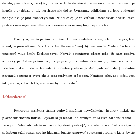
debatu, predpokladá, že a) to, o čom sa bude debatovať, je smiešne, b) jeho oponent je
hlupák a c) debata aj tak neprinesie nič dobré. Cynizmus, odhliadnuc od jeho vnútornej
nelogickosti, je problematický v tom, že nás oslepuje vo vzťahu k možnostiam a veľmi často
pretvára naše negatívne odhady a očakávania na sebanaplňujúce proroctvá.
Naivný optimista po tom, čo strávi hodinu s mladou ženou, s ktorou sa prvýkrát
stretol, je presvedčený, že má a) krásu Heleny trójskej, b) inteligenciu Madam Curie a c)
umelecký vkus Emily Dickinsonovej. Naivný optimizmus okrem toho, že nám podáva
skreslený pohľad na prítomnosť, nás pripravuje na budúce sklamanie, pretože veci sú len
zriedkavo takými, ako si ich naivný optimista predstavuje. Ani cynik ani naivný optimista
nevenujú pozornosť svetu okolo seba správnym spôsobom. Namiesto toho, aby videli veci
také, aké sú, vidia ich tak, ako sú náchylní ich vidieť.
4.Obmedzenosť
Rektorova manželka stratila perlovú náušnicu nevyčísliteľnej hodnoty niekde na
ploche futbalového ihriska. Chystáte sa ju hľadať. No predtým ste sa čisto náhodne rozhodli,
že sa pri hľadaní obmedzíte na pás široký desať yardov
[2]
v strede ihriska. Keďže ste týmto
spôsobom zúžili rozsah svojho hľadania, budete ignorovať 90 percent plochy, v ktorej by ste