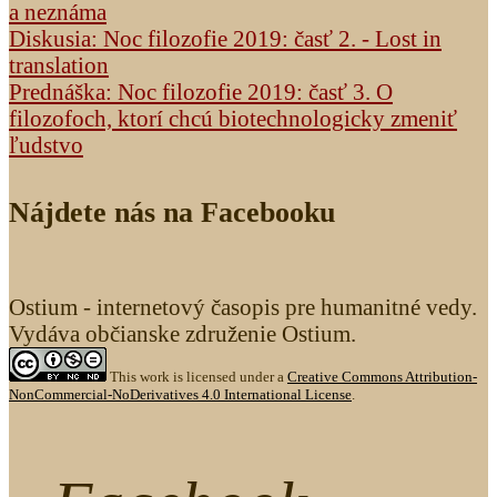
a neznáma
Diskusia: Noc filozofie 2019: časť 2. - Lost in
translation
Prednáška: Noc filozofie 2019: časť 3. O
filozofoch, ktorí chcú biotechnologicky zmeniť
ľudstvo
Nájdete nás na Facebooku
Ostium - internetový časopis pre humanitné vedy.
Vydáva občianske združenie Ostium.
This work is licensed under a
Creative Commons Attribution-
NonCommercial-NoDerivatives 4.0 International License
.