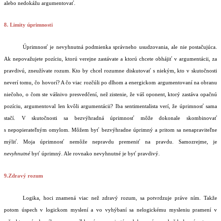
alebo nedokážu argumentovať.
8. Limity úprimnosti
Úprimnosť je nevyhnutná podmienka správneho usudzovania, ale nie postačujúca.
Ak nepovažujete pozíciu, ktorú verejne zastávate a ktorú chcete obhájiť v argumentácii, za
pravdivú, zneužívate rozum. Kto by chcel rozumne diskutovať s niekým, kto v skutočnosti
neverí tomu, čo hovorí? A čo viac rozčúli po dlhom a energickom argumentovaní na obranu
niečoho, o čom ste vášnivo presvedčení, než zistenie, že váš oponent, ktorý zastáva opačnú
pozíciu, argumentoval len kvôli argumentácii? Iba sentimentalista verí, že úprimnosť sama
stačí. V skutočnosti sa bezvýhradná úprimnosť môže dokonale skombinovať
s nepopierateľným omylom. Môžem byť bezvýhradne úprimný a pritom sa nenapraviteľne
mýliť. Moja úprimnosť nemôže nepravdu premeniť na pravdu. Samozrejme, je
nevyhnutné
byť úprimný. Ale rovnako nevyhnutné je byť pravdivý.
9.Zdravý rozum
Logika, hoci znamená viac než zdravý rozum, sa potvrdzuje práve ním. Takže
potom úspech v logickom myslení a vo vyhýbaní sa nelogickému mysleniu pramení v