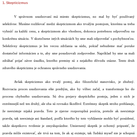
1. Skepticizmus
V správnom usudzovaní má miesto skepticizmus, no mal by byť používaný
selektívne. Musíme rozlišovať medzi skepticizmom ako trvalým postojom, ktorému sa treba
vyhnúť za každú cenu, a skepticizmom ako vhodnou, dokonca potrebnou odpoveďou na
konkrétnu situáciu. V skutočnene istých situáciách by sme mali odpovedať s pochybnosťou.
Selektívny skepticizmus je len vecou zdržania sa súdu, pokiaľ nebudeme mať poruke
dostatočné informácien a to, aby sme posudzovali zodpovedne. Napríklad by sme sa mali
zdráhať prijať záver úsudku, ktorého premisy sú z nejakého dôvodu otázne. Tento druh
zdravého skepticizmu je ochranou správneho usudzovania.
Avšak skepticizmus ako trvalý postoj, ako filozofické stanovisko, je zhubný.
Rozvracia proces usudzovania ešte predtým, ako by vôbec začal, a transformuje ho do
procesu chybného usudzovania. Sú dva prejavy skeptického postoja, jeden z nich je
extrémnejší než ten druhý, ale oba sú rovnako škodlivé. Extrémny skeptik stroho prehlasuje,
že neexistuje nijaká pravda. Toto je zjavne rozporuplná pozícia, pretože ak neexistuje
pravda, tak neexistuje ani štandard, podľa ktorého by toto vyhlásenie mohlo byť posúdené,
takže skeptikovo tvrdenie je zmysluprázdne. Umiernený skeptik je ochotný pripustiť, že
pravda môže existovať, ale trvá na tom, že ak aj existuje, tak ľudská myseľ nie je schopná