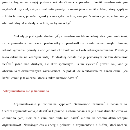
pretože logika vo svojej podstate má do činenia s pravdou. Použiť usudzovanie pre
akýkoľvek iný cieľ, než je dosiahnutie pravdy, znamená jeho zneužitie. Ideál, ktorý vyplýva
z tohto tvrdenia, je veľmi vysoký a náš výkaz o tom, ako podľa neho žijeme, vôbec nie je
obdivuhodný. Ale ideály sú o tom, čo by malo byť.
Niekedy je príliš jednoduché byť pri usudzovaní tak ovládaný vlastnými emóciami,
že argumentácia sa stáva predovšetkým prostriedkom ventilovania svojho hnevu,
sebaobhajovania, pomsty alebo jednoducho bodovania kvôli sebazvýznamneniu. Pravda je
takto odsunutá na vedľajšiu koľaj. V ideálnej debate nie je primárnym cieľom debatérov
zvíťaziť jeden nad druhým, ale skôr spoločným úsilím vysliediť pravdu tak, ako je
obsiahnutá v diskutovaných záležitostiach. A pokiaľ ide o víťazstvo za každú cenu? „Za
každú cenu“ je taká cena, ktorú si nikto nemôže dovoliť.
7.Argumentácia nie je hádanie sa
Argumentovanie je racionálna výpoveď. Nemožnoho zamieňať s hádaním sa.
Cieľom argumentovania je dostať sa k pravde. Cieľom hádania sa je dostať druhého človeka.
Je mnoho tých, ktorí sa s vami síce budú radi hádať, ale nie sú ochotní alebo schopní
argumentovať
. Nestrácajte čas a energiu pokusmi o argumentáciu s ľuďmi, ktorí nechcú,