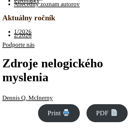
Prednášky
Abecedný zoznam autorov
Aktuálny ročník
1/2026
2/2026
Podporte nás
Zdroje nelogického
myslenia
Dennis Q. McInerny
Print
PDF