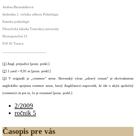
Andrea Bacmaňáková
študentka 2. ročníka odboru Politológia
Katedra politológie
Filozofická fakulta Trnavskej univerzity
Hornopotočná 23
918 43 Trnava
[1]
Angl.
prejudice
[pozn. prekl.].
[2]
1 yard = 0,91 m [pozn. prekl.].
[3]
V origináli je
„common“ sense
. Slovenský výraz „zdravý rozum“ je ekvivalentom
anglického spojenia
common sense
, ktorý Angličanovi napovedá, že ide o akýsi spoločný
(
common
) cit pre to, čo je rozumné [pozn. prekl.].
2/2009
ročník 5
Časopis pre vás