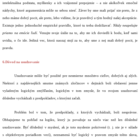
intelektuálna podstata, myšlienky a ich vzájomné prepojenie – a nie akékoľvek emočné
nádychy, ktoré argumentácia môže so sebou niesť. Záver by sme mali prijať nie preto, že z
neho máme dobrý pocit, ale preto, lebo vidíme, že je pravdivý a tým hodný našej akceptácie.
Existuje jedno jednoduché empirické pravidlo, ktoré tu treba dodržiavať:
Nikdy neapelujte
priamo na emócie ľudí
. Venujte svoje úsilie na to, aby ste ich doviedli k bodu, keď sami
uvidia, o čo ide. Jediná vec, ktorá naozaj stojí za to, aby sme z nej mali dobrý pocit, je
pravda.
6.Dôvod na usudzovanie
Usudzovanie môže byť použité pre nesmierne množstvo cieľov, dobrých aj zlých.
Niektorí z najslávnejších smutne známych zločincov v dejinách boli obdarení jemne
vyladeným logickým zmýšľaním, logickým v tom zmysle, že vo svojom usudzovaní
dôsledne vychádzali z predpokladov, s ktorými začali.
Problém bol v tom, že predpoklady, z ktorých vychádzali, boli nesprávne.
Obhajujeme tu pohľad na logiku, ktorý ju považuje za niečo viac než len dôsledné
usudzovanie. Byť dôsledný v myslení, ak je toto myslenie pokrivené (t. j. nie je v súlade
s objektívnym poriadkom vecí), neznamená byť logický v pravom zmysle tohto slova,