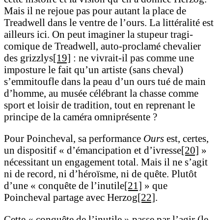
Mais il ne rejoue pas pour autant la place de
Treadwell dans le ventre de l’ours. La littéralité est
ailleurs ici. On peut imaginer la stupeur tragi-
comique de Treadwell, auto-proclamé chevalier
des grizzlys
[19]
: ne vivrait-il pas comme une
imposture le fait qu’un artiste (sans cheval)
s’emmitoufle dans la peau d’un ours tué de main
d’homme, au musée célébrant la chasse comme
sport et loisir de tradition, tout en reprenant le
principe de la caméra omniprésente ?
Pour Poincheval, sa performance
Ours
est, certes,
un dispositif « d’émancipation et d’ivresse
[20]
»
nécessitant un engagement total. Mais il ne s’agit
ni de record, ni d’héroïsme, ni de quête. Plutôt
d’une « conquête de l’inutile
[21]
» que
Poincheval partage avec Herzog
[22]
.
Cette « conquête de l’inutile » passe par l’agir (le