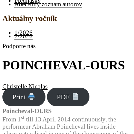
Prednášky
Abecedný zoznam autorov
Aktuálny ročník
1/2026
2/2026
Podporte nás
POINCHEVAL-OURS
Christelle Nicolas
Print
PDF
Poincheval-OURS
st
From 1
till 13 April 2014 continuously, the
performeur Abraham Poincheval lives inside
a bear naturalized in one of the showrooms of the