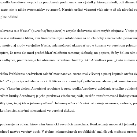
é podľa Arendtovej vypukli za podobných podmienok, no výsledky, ktoré priniesli, boli diametr
texte, nie je nikde systematicky vyjasnený. Napriek určitej vágnosti však nie je až tak náročné 
úplne odlišné.
ilovania sa o šťastie“ (
pursuit of happiness
) v zmysle sledovania súkromných záujmov. V tejto 
ania sa o súkromné blaho, čím Arendtová myslí oslobodenie sa od chudoby a nerovného postavenia
ho motívu aj motív verejného šťastia, teda možnosti ukazovať svoje konanie vo verejnom priesto
piera, že tento akt musí predchádzať založeniu samotnej slobody, no popiera, že by bol on sám sl
 nadbytku, pretože ten je len obrátenou stránkou chudoby. Ako Arendtová píše:
„Putá nutnosti 
o Prehlásenia nezávislosti založiť moc nanovo. Arendtová v štvrtej a piatej kapitole otvára úvahy
eľov“ v princípe oddelenia mocí. Politická moc nemá byť potlačovaná, ale naopak zmnožovaná, 
a. Vlastným cieľom Americkej revolúcie je preto podľa Arendtovej založenie trvalého politick
erčom kritiky Arendtovej je jeho predstava všeobecnej vôle, neskôr transformovaná Robespier
stability tým, že jej ide o jednomyseľnosť. Jednomyseľná vôľa však zabraňuje názorovej slobode, p
konfrontácii s inými mieneniami vo verejnej diskusii.
ová poukazuje na odkaz, ktorý nám Americká revolúcia zanechala. Konkretizuje mocenské jednotky
endtová nazýva verejný duch. V týchto „elementárnych republikách“ mal človek možnosť prezent