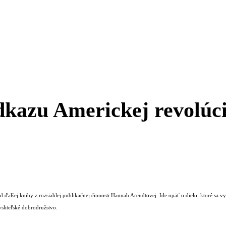
dkazu Americkej revolúc
 ďalšej knihy z rozsiahlej publikačnej činnosti Hannah Arendtovej. Ide opäť o dielo, ktoré s
sliteľské dobrodružstvo.