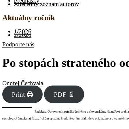
Prednášky
Abecedný zoznam autorov
Aktuálny ročník
1/2026
2/2026
Podporte nás
Po stopách strateného o
Ondrej Čechvala
Print 🖨
PDF 📄
Redakcia Oikoymenh prináša českému a slovenskému čitateľovi preklad
sociologickým,ako aj filozofickým spisom. Predovšetkým však ide o originálne a ojedinelé
my