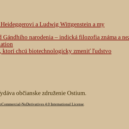
k Heideggerovi a Ludwig Wittgenstein a my
od Gándhího narodenia – indická filozofia známa a n
lation
h, ktorí chcú biotechnologicky zmeniť ľudstvo
Vydáva občianske združenie Ostium.
Commercial-NoDerivatives 4.0 International License
.