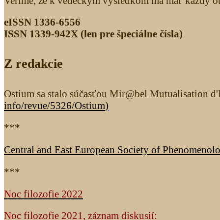
Veríme, že k vedeckým výsledkom má mať každý otv
eISSN 1336-6556
ISSN 1339­-942X (len pre špeciálne čísla)
Z redakcie
Ostium sa stalo súčasťou Mir@bel Mutualisation d'I
info/revue/5326
/Ostium
)
***
Central and East European Society of Phenomenol
***
Noc filozofie 2022
Noc filozofie 2021, záznam diskusií: