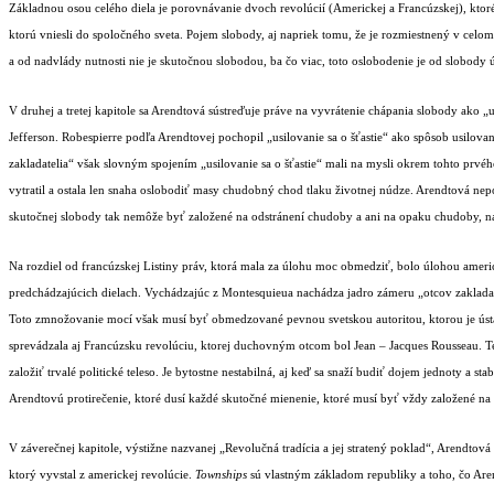
Základnou osou celého diela je porovnávanie dvoch revolúcií (Americkej a Francúzskej), ktor
ktorú vniesli do spoločného sveta. Pojem slobody, aj napriek tomu, že je rozmiestnený v celom 
a od nadvlády nutnosti nie je skutočnou slobodou, ba čo viac, toto oslobodenie je od slobody 
V druhej a tretej kapitole sa Arendtová sústreďuje práve na vyvrátenie chápania slobody ako „us
Jefferson. Robespierre podľa Arendtovej pochopil „usilovanie sa o šťastie“ ako spôsob usilov
zakladatelia“ však slovným spojením „usilovanie sa o šťastie“ mali na mysli okrem tohto prvé
vytratil a ostala len snaha oslobodiť masy chudobný chod tlaku životnej núdze. Arendtová nepo
skutočnej slobody tak nemôže byť založené na odstránení chudoby a ani na opaku chudoby, na
Na rozdiel od francúzskej Listiny práv, ktorá mala za úlohu moc obmedziť, bolo úlohou americkéh
predchádzajúcich dielach. Vychádzajúc z Montesquieua nachádza jadro zámeru „otcov zakladat
Toto zmnožovanie mocí však musí byť obmedzované pevnou svetskou autoritou, ktorou je ústav
sprevádzala aj Francúzsku revolúciu, ktorej duchovným otcom bol Jean – Jacques Rousseau. T
založiť trvalé politické teleso. Je bytostne nestabilná, aj keď sa snaží budiť dojem jednoty a 
Arendtovú protirečenie, ktoré dusí každé skutočné mienenie, ktoré musí byť vždy založené na 
V záverečnej kapitole, výstižne nazvanej „Revolučná tradícia a jej stratený poklad“, Arendt
ktorý vyvstal z americkej revolúcie.
Townships
sú vlastným základom republiky a toho, čo Ar