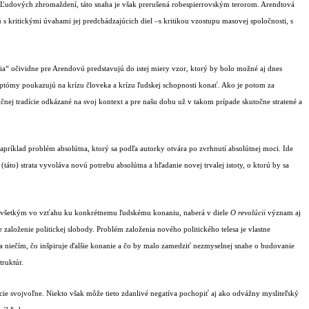
vni Ľudových zhromaždení, táto snaha je však prerušená robespierrovským terorom. Arendtová
 kritickými úvahami jej predchádzajúcich diel –s kritikou vzostupu masovej spoločnosti, s
lia“ očividne pre Arendovú predstavujú do istej miery vzor, ktorý by bolo možné aj dnes
mptómy poukazujú na krízu človeka a krízu ľudskej schopnosti konať. Ako je potom za
nej tradície odkázané na svoj kontext a pre našu dobu už v takom prípade skutočne stratené a
príklad problém absolútna, ktorý sa podľa autorky otvára po zvrhnutí absolútnej moci. Ide
áto) strata vyvoláva novú potrebu absolútna a hľadanie novej trvalej istoty, o ktorú by sa
ovšetkým vo vzťahu ku konkrétnemu ľudskému konaniu, naberá v diele
O revolúcii
význam aj
aloženie politickej slobody. Problém založenia nového politického telesa je vlastne
va niečím, čo inšpiruje ďalšie konanie a čo by malo zamedziť nezmyselnej snahe o budovanie
truktúr.
ie svojvoľne. Niekto však môže tieto zdanlivé negatíva pochopiť aj ako odvážny mysliteľský