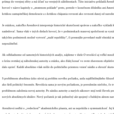
prístup do verejnej sféry a má účasť na verejných záležitostiach. Túto iniciatívu prikladá A
hovorí v názve kapitoly o „stratenom poklade“ preto, pretože v konečnom dôsledku ani Americ
kritikou zastupiteľskej demokracie a s kritikou chápania rovnosti ako rovnosti danej od narode
Je otázkou, nakoľko Arendtová interpretuje historické skutočnosti správne a nakoľko vykladá 
nasledovať. Sama však v iných dielach hovorí, že v podmienkach masovej spoločnosti sa vynár
takýchto podmienok možné vytvoriť „malé republiky“, či presnejšie povedané malé ohniská moc
nepoužiteľné.
Ak odhliadneme od samotných historických analýz, nájdeme v diele
O revolúcii
aj veľké množs
o krízu svetskej aj náboženskej autority a otázku, ako ďalej konať vo svete zbavenom objektívn
dalo oprieť. Každé absolútno však môže do politického priestoru vniesť násilie a ohroziť skut
S problémom absolútna úzko súvisí aj problém nového počiatku, azda najdôležitejšieho filoz
ako širší politický fenomén. Revolúcia sama je novým počiatkom, je prerušením niečoho, čo tr
problémom založenia novej autority. Po zániku autority a starých zákonov stojí totiž človek 
nových absolútnych ideálov. Nový počiatok je tak jedinečný akt spojený s ľudským aktom narod
Arendtová nedbá o „vedeckosť“ akademického písania, ani sa nepokúša o systematickosť. Jej 