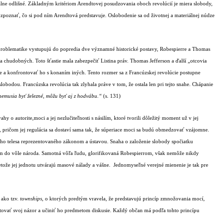
álne odlišné. Základným kritériom Arendtovej posudzovania oboch revolúcií je miera slobody,
rozpoznať, čo si pod ním Arendtová predstavuje. Oslobodenie sa od životnej a materiálnej núdze
problematike vystupujú do popredia dve významné historické postavy, Robespierre a Thomas
 chudobných. Toto šťastie mala zabezpečiť Listina práv. Thomas Jefferson a ďalší „otcovia
re a konfrontovať ho s konaním iných. Tento rozmer sa z Francúzskej revolúcie postupne
obodou. Francúzska revolúcia tak zlyhala práve v tom, že ostala len pri tejto snahe. Chápanie
nemusia byť železné, môžu byť aj z hodvábu.“
(s. 131)
 o autorite,moci a jej nezlučiteľnosti s násilím, ktoré tvorili dôležitý moment už v jej
pričom jej regulácia sa dostaví sama tak, že súperiace moci sa budú obmedzovať vzájomne.
ého telesa reprezentovaného zákonom a ústavou. Snaha o založenie slobody spočiatku
rom do vôle národa. Samotná vôľa ľudu, glorifikovaná Robespierrom, však nemôže nikdy
retože jej jednotu utvárajú masové nálady a vášne.
Jednomyseľné verejné mienenie je tak pre
 ako tzv.
townships
, o ktorých predtým vravela, že predstavujú princíp zmnožovania mocí,
ovať svoj názor a učiniť ho predmetom diskusie. Každý občan má podľa tohto princípu