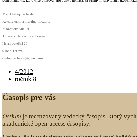
podnik autorky, ktorá chce uvažovať slobodne a neviazať sa strnulými pravidlami akademického
Mgr. Ondrej Čechvala
Katedra etiky a morálnej filozofie
Filozofická fakulta
Trnavská Univerzita v Trnave
Hornopotočná 23
91843 Trnava
ondrej.cechvala@gmail.com
4/2012
ročník 8
Časopis pre vás
Ostium
je recenzovaný vedecký časopis, ktorý vych
akademické open-access časopisy.