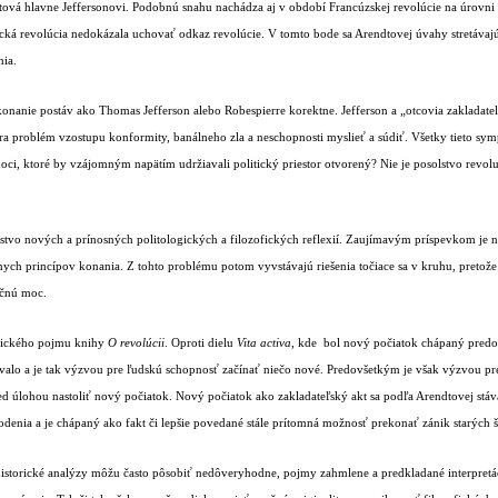
rendtová hlavne Jeffersonovi. Podobnú snahu nachádza aj v období Francúzskej revolúcie na úro
ká revolúcia nedokázala uchovať odkaz revolúcie. V tomto bode sa Arendtovej úvahy stretávajú s
nia.
konanie postáv ako Thomas Jefferson alebo Robespierre korektne. Jefferson a „otcovia zakladate
a problém vzostupu konformity, banálneho zla a neschopnosti myslieť a súdiť. Všetky tieto sy
i, ktoré by vzájomným napätím udržiavali politický priestor otvorený? Nie je posolstvo revoluč
tvo nových a prínosných politologických a filozofických reflexií. Zaujímavým príspevkom je na
ych princípov konania. Z tohto problému potom vyvstávajú riešenia točiace sa v kruhu, pretože (t
očnú moc.
ofického pojmu knihy
O revolúcii
. Oproti dielu
Vita activa
, kde
bol nový počiatok chápaný pred
valo a je tak výzvou pre ľudskú schopnosť začínať niečo nové. Predovšetkým je však výzvou pre z
pred úlohou nastoliť nový počiatok. Nový počiatok ako zakladateľský akt sa podľa Arendtovej stá
enia a je chápaný ako fakt či lepšie povedané stále prítomná možnosť prekonať zánik starých š
historické analýzy môžu často pôsobiť nedôveryhodne, pojmy zahmlene a predkladané interpretác