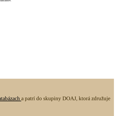
 náhľadov.
atabázach
a patrí do skupiny DOAJ, ktorá združuje