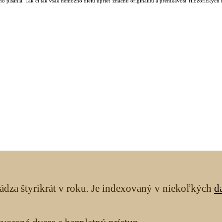
 písania. Tak či tak však nemožno dielu uprieť značnú originalitu a prenikavosť filozofických
ádza štyrikrát v roku. Je indexovaný v niekoľkých
d