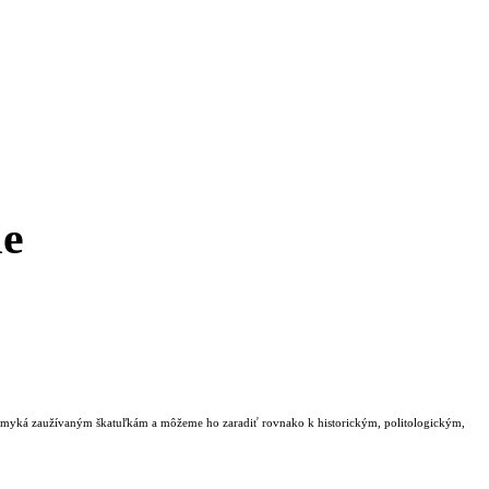
ie
a vymyká zaužívaným škatuľkám a môžeme ho zaradiť rovnako k historickým, politologickým,