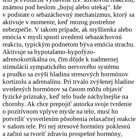
známou pod heslom „bojuj alebo utekaj“. Ide
v podstate o sebazáchovný mechanizmus, ktorý sa
aktivuje v momente, keď mozog postrehne
nebezpečie. V takom prípade, ak myšlienka alebo
emócia v mysli spustí uvedenú sebazáchovnú
reakciu, typickým podnetom býva emócia strachu.
Aktivuje sa hypotalamo-hypofýzo-
adrenokortikálna os, čím dôjde k nadmernej
stimulácii sympatického nervového systému
a prudko sa zvýši hladina stresových hormónov
kortizolu a adrenalínu. Pri trvalo zvýšenej hladine
uvedených hormónov sa časom môžu objaviť
fyzické príznaky, keď telo bude náchylnejšie na
choroby. Ak chce prepojiť autorka svoje tvrdenie
o pozitívnom vplyve mysle na telo, musí ho
potvrdiť vysvetlením pôsobenia relaxačnej reakcie
v našom tele. Pri nej stresové hormóny poklesnú
a začnú sa tvoriť zdraviu prospešné hormóny,