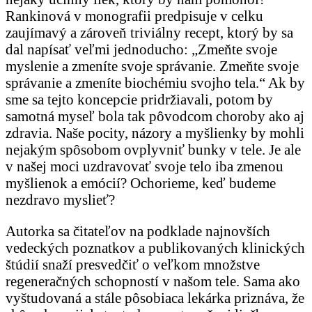
Rankinová v monografii predpisuje v celku
zaujímavý a zároveň triviálny recept, ktorý by sa
dal napísať veľmi jednoducho: „Zmeňte svoje
myslenie a zmeníte svoje správanie. Zmeňte svoje
správanie a zmeníte biochémiu svojho tela.“ Ak by
sme sa tejto koncepcie pridržiavali, potom by
samotná myseľ bola tak pôvodcom choroby ako aj
zdravia. Naše pocity, názory a myšlienky by mohli
nejakým spôsobom ovplyvniť bunky v tele. Je ale
v našej moci uzdravovať svoje telo iba zmenou
myšlienok a emócií? Ochorieme, keď budeme
nezdravo myslieť?
Autorka sa čitateľov na podklade najnovších
vedeckých poznatkov a publikovaných klinických
štúdií snaží presvedčiť o veľkom množstve
regeneračných schopností v našom tele. Sama ako
vyštudovaná a stále pôsobiaca lekárka priznáva, že