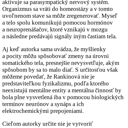
aktivuje sa parasympatický nervový systém.
Organizmus sa vráti do homeostázy a v tomto
uvoľnenom stave sa môže zregenerovať. Myseľ
a telo spolu komunikujú pomocou hormónov
a neuroprenášačov, ktoré vznikajú v mozgu
a následne predávajú signály iným častiam tela.
Aj keď autorka sama uvádza, že myšlienky
a pocity môžu spôsobovať zmeny na úrovni
somatického tela, presnejšie nevysvetľuje, akým
spôsobom by sa to malo diať. S určitosťou však
môžeme povedať, že Rankinová nie je
predstaviteľkou fyzikalizmu, podľa ktorého
neexistujú mentálne entity a mentálna činnosť by
bola plne vysvetlená iba v pomocou biologických
termínov neurónov a synáps a ich
elektrochemickými prepojeniami.
Cieľom autorky určite nie je vytvoriť