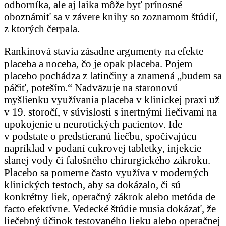
odborníka, ale aj laika môže byť prínosné
oboznámiť sa v závere knihy so zoznamom štúdií,
z ktorých čerpala.
Rankinová stavia zásadne argumenty na efekte
placeba a noceba, čo je opak placeba. Pojem
placebo pochádza z latinčiny a znamená „budem sa
páčiť, poteším.“ Nadväzuje na staronovú
myšlienku využívania placeba v klinickej praxi už
v 19. storočí, v súvislosti s inertnými liečivami na
upokojenie u neurotických pacientov. Ide
v podstate o predstieranú liečbu, spočívajúcu
napríklad v podaní cukrovej tabletky, injekcie
slanej vody či falošného chirurgického zákroku.
Placebo sa pomerne často využíva v moderných
klinických testoch, aby sa dokázalo, či sú
konkrétny liek, operačný zákrok alebo metóda de
facto efektívne. Vedecké štúdie musia dokázať, že
liečebný účinok testovaného lieku alebo operačnej