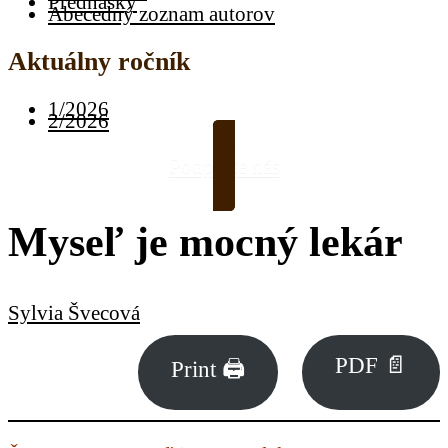
Prednášky
Abecedný zoznam autorov
Aktuálny ročník
1/2026
2/2026
Podporte nás
Myseľ je mocný lekár
Sylvia Švecová
PDF 📄
Print 🖨