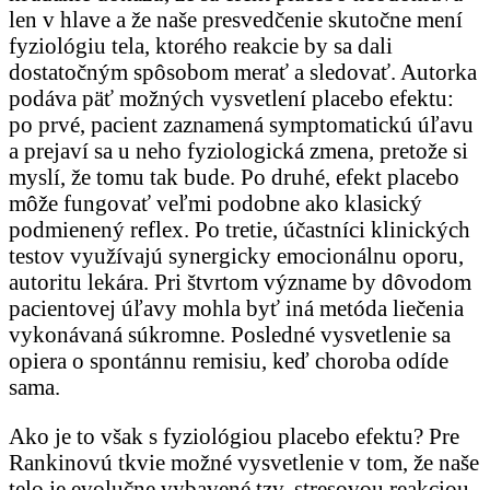
len v hlave a že naše presvedčenie skutočne mení
fyziológiu tela, ktorého reakcie by sa dali
dostatočným spôsobom merať a sledovať. Autorka
podáva päť možných vysvetlení placebo efektu:
po prvé, pacient zaznamená symptomatickú úľavu
a prejaví sa u neho fyziologická zmena, pretože si
myslí, že tomu tak bude. Po druhé, efekt placebo
môže fungovať veľmi podobne ako klasický
podmienený reflex. Po tretie, účastníci klinických
testov využívajú synergicky emocionálnu oporu,
autoritu lekára. Pri štvrtom význame by dôvodom
pacientovej úľavy mohla byť iná metóda liečenia
vykonávaná súkromne. Posledné vysvetlenie sa
opiera o spontánnu remisiu, keď choroba odíde
sama.
Ako je to však s fyziológiou placebo efektu? Pre
Rankinovú tkvie možné vysvetlenie v tom, že naše
telo je evolučne vybavené tzv. stresovou reakciou,