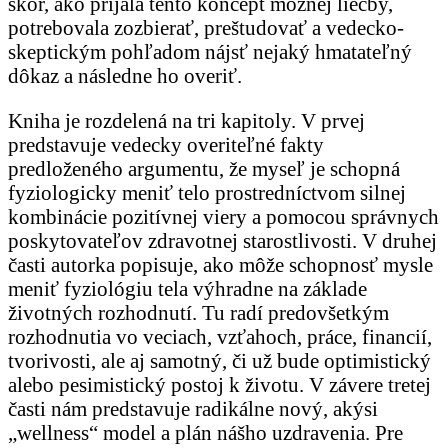
skôr, ako prijala tento koncept možnej liečby,
potrebovala zozbierať, preštudovať a vedecko-
skeptickým pohľadom nájsť nejaký hmatateľný
dôkaz a následne ho overiť.
Kniha je rozdelená na tri kapitoly. V prvej
predstavuje vedecky overiteľné fakty
predloženého argumentu, že myseľ je schopná
fyziologicky meniť telo prostredníctvom silnej
kombinácie pozitívnej viery a pomocou správnych
poskytovateľov zdravotnej starostlivosti. V druhej
časti autorka popisuje, ako môže schopnosť mysle
meniť fyziológiu tela výhradne na základe
životných rozhodnutí. Tu radí predovšetkým
rozhodnutia vo veciach, vzťahoch, práce, financií,
tvorivosti, ale aj samotný, či už bude optimistický
alebo pesimistický postoj k životu. V závere tretej
časti nám predstavuje radikálne nový, akýsi
„wellness“ model a plán nášho uzdravenia. Pre