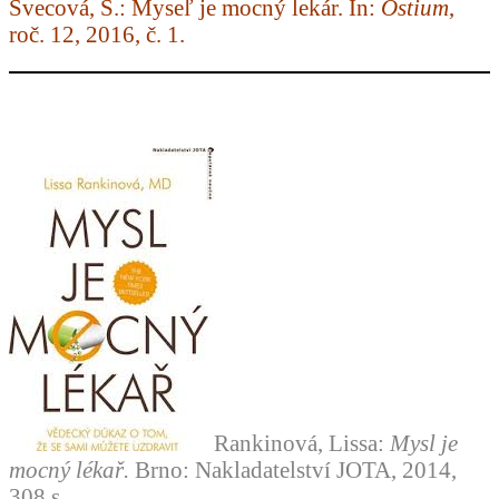
Švecová, S.: Myseľ je mocný lekár. In:
Ostium
,
roč. 12, 2016, č. 1.
Rankinová, Lissa:
Mysl je
mocný lékař.
Brno: Nakladatelství JOTA, 2014,
308 s.