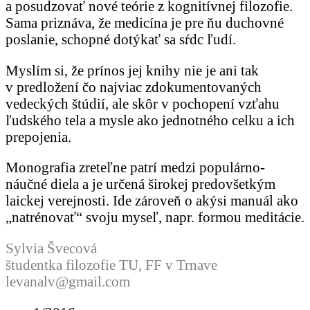
a posudzovať nové teórie z kognitívnej filozofie.
Sama priznáva, že medicína je pre ňu duchovné
poslanie, schopné dotýkať sa sŕdc ľudí.
Myslím si, že prínos jej knihy nie je ani tak
v predložení čo najviac zdokumentovaných
vedeckých štúdií, ale skôr v pochopení vzťahu
ľudského tela a mysle ako jednotného celku a ich
prepojenia.
Monografia zreteľne patrí medzi populárno-
náučné diela a je určená širokej predovšetkým
laickej verejnosti. Ide zároveň o akýsi manuál ako
„natrénovať“ svoju myseľ, napr. formou meditácie.
Sylvia Švecová
študentka filozofie TU, FF v Trnave
levanalv@gmail.com