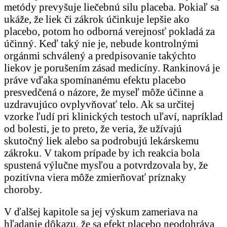
metódy prevyšuje liečebnú silu placeba. Pokiaľ sa
ukáže, že liek či zákrok účinkuje lepšie ako
placebo, potom ho odborná verejnosť pokladá za
účinný. Keď taký nie je, nebude kontrolnými
orgánmi schválený a predpisovanie takýchto
liekov je porušením zásad medicíny. Rankinová je
práve vďaka spomínanému efektu placebo
presvedčená o názore, že myseľ môže účinne a
uzdravujúco ovplyvňovať telo. Ak sa určitej
vzorke ľudí pri klinických testoch uľaví, napríklad
od bolesti, je to preto, že veria, že užívajú
skutočný liek alebo sa podrobujú lekárskemu
zákroku. V takom prípade by ich reakcia bola
spustená výlučne mysľou a potvrdzovala by, že
pozitívna viera môže zmierňovať príznaky
choroby.
V ďalšej kapitole sa jej výskum zameriava na
hľadanie dôkazu, že sa efekt placebo neodohráva