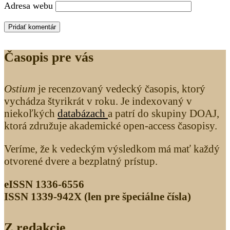
Adresa webu
Časopis pre vás
Ostium
je recenzovaný vedecký časopis, ktorý
vychádza štyrikrát v roku. Je indexovaný v
niekoľkých
databázach
a patrí do skupiny DOAJ,
ktorá združuje akademické open-access časopisy.
Veríme, že k vedeckým výsledkom má mať každý
otvorené dvere a bezplatný prístup.
eISSN 1336-6556
ISSN 1339­-942X (len pre špeciálne čísla)
Z redakcie