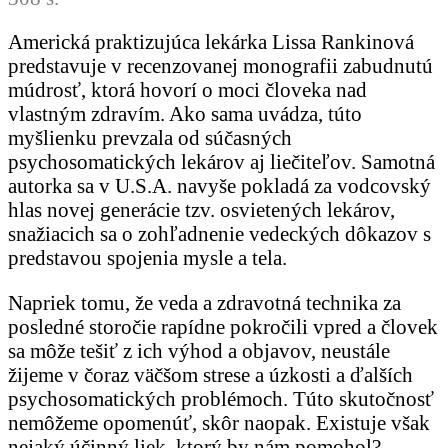
Americká praktizujúca lekárka Lissa Rankinová
predstavuje v recenzovanej monografii zabudnutú
múdrosť, ktorá hovorí o moci človeka nad
vlastným zdravím. Ako sama uvádza, túto
myšlienku prevzala od súčasných
psychosomatických lekárov aj liečiteľov. Samotná
autorka sa v U.S.A. navyše pokladá za vodcovský
hlas novej generácie tzv. osvietených lekárov,
snažiacich sa o zohľadnenie vedeckých dôkazov s
predstavou spojenia mysle a tela.
Napriek tomu, že veda a zdravotná technika za
posledné storočie rapídne pokročili vpred a človek
sa môže tešiť z ich výhod a objavov, neustále
žijeme v čoraz väčšom strese a úzkosti a ďalších
psychosomatických problémoch. Túto skutočnosť
nemôžeme opomenúť, skôr naopak. Existuje však
nejaký účinný liek, ktorý by nám pomohol?