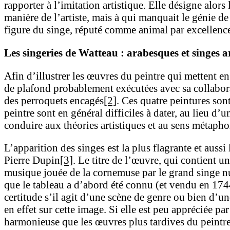
rapporter à l’imitation artistique. Elle désigne alor
manière de l’artiste, mais à qui manquait le génie d
figure du singe, réputé comme animal par excellence
Les singeries de Watteau : arabesques et singes ar
Afin d’illustrer les œuvres du peintre qui mettent e
de plafond probablement exécutées avec sa collabora
des perroquets encagés
[2]
. Ces quatre peintures sont
peintre sont en général difficiles à dater, au lieu d
conduire aux théories artistiques et au sens métapho
L’apparition des singes est la plus flagrante et aussi 
Pierre Dupin
[3]
. Le titre de l’œuvre, qui contient 
musique jouée de la cornemuse par le grand singe nu, 
que le tableau a d’abord été connu (et vendu en 1744)
certitude s’il agit d’une scène de genre ou bien d’un
en effet sur cette image. Si elle est peu appréciée pa
harmonieuse que les œuvres plus tardives du peintr