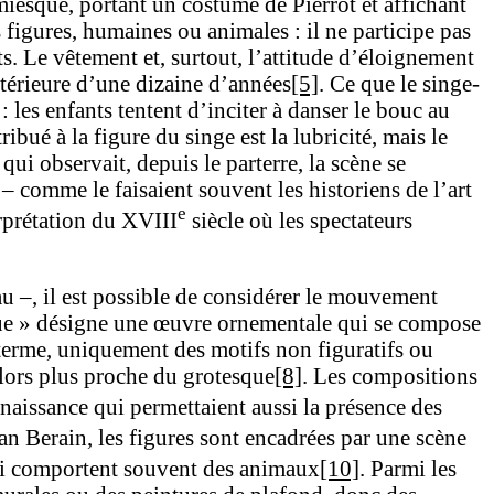
imiesque, portant un costume de Pierrot et affichant
s figures, humaines ou animales : il ne participe pas
ts. Le vêtement et, surtout, l’attitude d’éloignement
stérieure d’une dizaine d’années
[5]
. Ce que le singe-
 les enfants tentent d’inciter à danser le bouc au
ibué à la figure du singe est la lubricité, mais le
ui observait, depuis le parterre, la scène se
 – comme le faisaient souvent les historiens de l’art
e
erprétation du XVIII
siècle où les spectateurs
u –, il est possible de considérer le mouvement
que » désigne une œuvre ornementale qui se compose
u terme, uniquement des motifs non figuratifs ou
alors plus proche du grotesque
[8]
. Les compositions
enaissance qui permettaient aussi la présence des
ean Berain, les figures sont encadrées par une scène
ui comportent souvent des animaux
[10]
. Parmi les