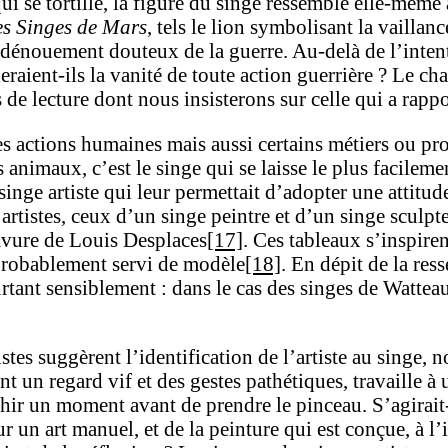
i se tortille, la figure du singe ressemble elle-même
es Singes de Mars
, tels le lion symbolisant la vailla
 au dénouement douteux de la guerre. Au-delà de l’inte
raient-ils la vanité de toute action guerrière ? Le cha
de lecture dont nous insisterons sur celle qui a rappor
actions humaines mais aussi certains métiers ou profe
nimaux, c’est le singe qui se laisse le plus facilem
inge artiste qui leur permettait d’adopter une attitude
artistes, ceux d’un singe peintre et d’un singe sculp
ravure de Louis Desplaces
[17]
. Ces tableaux s’inspiren
probablement servi de modèle
[18]
. En dépit de la res
urtant sensiblement : dans le cas des singes de Wattea
tes suggèrent l’identification de l’artiste au singe, 
nt un regard vif et des gestes pathétiques, travaille à
hir un moment avant de prendre le pinceau. S’agirait-i
r un art manuel, et de la peinture qui est conçue, à l’i