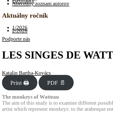
Prednášky
Abecedný zoznam autorov
Aktuálny ročník
1/2026
2/2026
Podporte nás
LES SINGES DE WAT
Katalin Bartha-Kovács
Print 🖨
PDF 📄
The monkeys of Watteau
The aim of this study is to examine different possibl
artist which represent monkeys: to the arabesque en