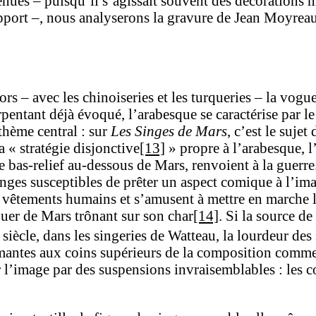
ues – puisqu’il s’agissait souvent des décorations m
pport –, nous analyserons la gravure de Jean Moyreau
lors – avec les chinoiseries et les turqueries – la vog
pentant déjà évoqué, l’arabesque se caractérise par le
thème central : sur
Les Singes de Mars
, c’est le sujet
a « stratégie disjonctive
[13]
» propre à l’arabesque, l’
le bas-relief au-dessous de Mars, renvoient à la guerre
nges susceptibles de prêter un aspect comique à l’ima
s vêtements humains et s’amusent à mettre en marche les
oquer de Mars trônant sur son char
[14]
. Si la source d
siècle, dans les singeries de Watteau, la lourdeur des
umantes aux coins supérieurs de la composition comme
r l’image par des suspensions invraisemblables : les