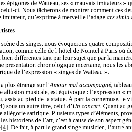
s les épigones de Watteau, ses « mauvais imitateurs » q
e celui-ci. Nous tâcherons de montrer comment ces deu
 imitateur, qu’exprime à merveille l’adage
ars simia
tistes
n scène des singes, nous évoquerons quatre compositio
tion, comme celle de l’hôtel de Nointel à Paris où de
 bien différentes tant par leur sujet que par la manière
’une présentation chronologique incertaine, nous les ab
rique de l’expression « singes de Watteau ».
la plus étrange sur l’
Amour mal accompagné
, tablea
une allusion musicale, est équivoque : l’expression «
assis au pied de la statue. À part la cornemuse, le vi
 sous un autre titre, celui d’
Un concert
. Quant au g
e allégorie satirique
.
Plusieurs types d’éléments, prov
r les historiens de l’art, c’est à cause de son aspect 
e
[4]
. De fait, à part le grand singe musicien, l’autre 