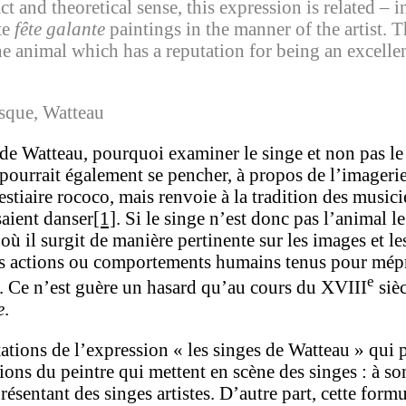
and theoretical sense, this expression is related – in 
te
fête galante
paintings in the manner of the artist.
the animal which has a reputation for being an excelle
esque, Watteau
de Watteau, pourquoi examiner le singe et non pas le 
pourrait également se pencher, à propos de l’imagerie
bestiaire rococo, mais renvoie à la tradition des musi
saient danser
[1]
. Si le singe n’est donc pas l’animal l
où il surgit de manière pertinente sur les images et le
tains actions ou comportements humains tenus pour mép
e
on. Ce n’est guère un hasard qu’au cours du XVIII
sièc
e
.
étations de l’expression « les singes de Watteau » qui
tions du peintre qui mettent en scène des singes : à s
résentant des singes artistes. D’autre part, cette for