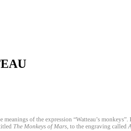
TEAU
e meanings of the expression “Watteau’s monkeys”. In i
titled
The Monkeys of Mars
, to the engraving called