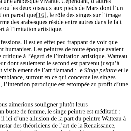
 à une arabesque vivante. Cependant, d’autres
nce ou les deux oiseaux aux pieds de Mars dont l’un
ntion parodique
[16]
, le rôle des singes sur l’image
rme des arabesques réside entre autres dans le fait
t à l’imitation artistique.
ssions. Il est en effet peu frappant de voir que
ent humaniser. Les peintres de toute époque avaient
 critique à l’égard de l’imitation artistique. Watteau
teur dont seulement le second est parvenu jusqu’à
t visiblement de l’art flamand : le
Singe peintre
et le
semblance, surtout en ce qui concerne les singes
u, l’intention parodique est estompée au profit d’une
nous aimerions souligner plutôt leurs
 un buste de femme, le singe peintre est méditatif :
l ici d’une allusion de la part du peintre Watteau à
nstar des théoriciens de l’art de la Renaissance,