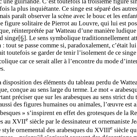
c une guirlande. C’est toutefois la troisième figure s
fois la plus inquiétante. Ce singe est séparé des autre
ais paraît observer la scène avec le bouc et les enfan
 figure solitaire de Pierrot au Louvre, qui lui est po
que, réinterprétée par Watteau d’une manière ludique :
d singe
[6]
. Le sens symbolique traditionnellement attr
: tout se passe comme si, paradoxalement, c’était lui q
it toutefois se garder de tenir l’isolement de ce singe
olique car ce serait aller à l’encontre du mode d’int
s.
 disposition des éléments du tableau perdu de Wattea
que, conçue au sens large du terme. Le mot « arabes
rtant préciser que sur les arabesques au sens strict d
 aussi des figures humaines ou animales, l’œuvre est 
abesques » s’inspirent en effet des grotesques de la R
e
es au XVII
siècle par le dessinateur et ornemaniste J
e
le style ornemental des arabesques du XVIII
siècle q