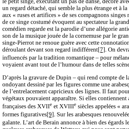
le petit singe, exécutant un pas de danse, décore ave
un regard détaché, qui semble la plus étrange et à la 
aux « ruses et artifices » de ses compagnons singes m
de ce singe costumé évoquent au spectateur la grande
comédien regarde est la parodie d’une allégorie anti
son de la musique jouée de la cornemuse par le gran
singe-Pierrot ne renoue guère avec cette connotation 
déroulant devant son regard indifférent
[7]
. On devra
influencés par la tradition romantique – pour mélanc
voyaient avant tout de l’humour dans de telles scène
D’après la gravure de Dupin – qui rend compte de la
ondoyant dessiné par les figures comme une arabes
de l’entrelacement capricieux des lignes. Il faut pou
végétaux pouvaient apparaître. Si elles contiennent
e
e
françaises des XVII
et XVIII
siècles appelées « ar
formes figuratives
[9]
. Sur les arabesques renouvelé
galante. L’art de Berain annonce à bien des égards 