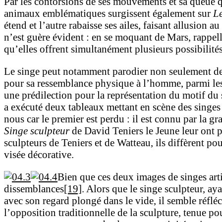
Par les contorsions de ses mouvements et sa queue qu
animaux emblématiques surgissent également sur
L
étend et l’autre rabaisse ses ailes, faisant allusion
n’est guère évident : en se moquant de Mars, rappelle
qu’elles offrent simultanément plusieurs possibilités 
Le singe peut notamment parodier non seulement des 
pour sa ressemblance physique à l’homme, parmi les a
une prédilection pour la représentation du motif du s
a exécuté deux tableaux mettant en scène des singes 
nous car le premier est perdu : il est connu par la g
Singe sculpteur
de David Teniers le Jeune leur ont 
sculpteurs de Teniers et de Watteau, ils diffèrent po
visée décorative.
Bien que ces deux images de singes artis
dissemblances
[19]
. Alors que le singe sculpteur, aya
avec son regard plongé dans le vide, il semble réfléc
l’opposition traditionnelle de la sculpture, tenue pou