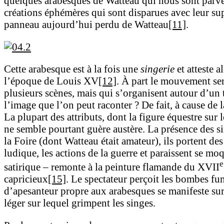
quelques arabesques de Watteau qui nous sont parven
créations éphémères qui sont disparues avec leur su
panneau aujourd’hui perdu de Watteau
[11]
.
Cette arabesque est à la fois une
singerie
et atteste a
l’époque de Louis XV
[12]
. À part le mouvement ser
plusieurs scènes, mais qui s’organisent autour d’un 
l’image que l’on peut raconter ? De fait, à cause de l
La plupart des attributs, dont la figure équestre sur 
ne semble pourtant guère austère. La présence des si
la Foire (dont Watteau était amateur), ils portent de
ludique, les actions de la guerre et paraissent se m
e
satirique – remonte à la peinture flamande du XVII
capricieux
[15]
. Le spectateur perçoit les bombes f
d’apesanteur propre aux arabesques se manifeste su
léger sur lequel grimpent les singes.