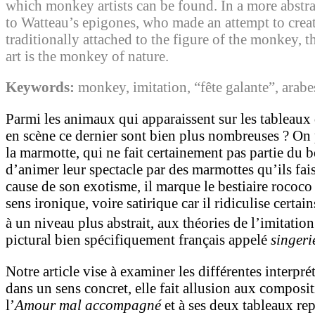
which monkey artists can be found. In a more abstract 
to Watteau’s epigones, who made an attempt to crea
traditionally attached to the figure of the monkey, 
art is the monkey of nature.
Keywords:
monkey, imitation, “fête galante”, arab
Parmi les animaux qui apparaissent sur les tableaux 
en scène ce dernier sont bien plus nombreuses ? On 
la marmotte, qui ne fait certainement pas partie du 
d’animer leur spectacle par des marmottes qu’ils fai
cause de son exotisme, il marque le bestiaire rococo 
sens ironique, voire satirique car il ridiculise cer
à un niveau plus abstrait, aux théories de l’imitati
pictural bien spécifiquement français appelé
singeri
Notre article vise à examiner les différentes interpr
dans un sens concret, elle fait allusion aux composi
l’
Amour mal accompagné
et à ses deux tableaux rep