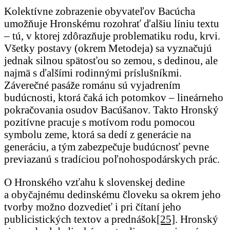
Kolektívne zobrazenie obyvateľov Bacúcha
umožňuje Hronskému rozohrať ďalšiu líniu textu
– tú, v ktorej zdôrazňuje problematiku rodu, krvi.
Všetky postavy (okrem Metodeja) sa vyznačujú
jednak silnou spätosťou so zemou, s dedinou, ale
najmä s ďalšími rodinnými príslušníkmi.
Záverečné pasáže románu sú vyjadrením
budúcnosti, ktorá čaká ich potomkov – lineárneho
pokračovania osudov Bacúšanov. Takto Hronský
pozitívne pracuje s motívom rodu pomocou
symbolu zeme, ktorá sa dedí z generácie na
generáciu, a tým zabezpečuje budúcnosť pevne
previazanú s tradíciou poľnohospodárskych prác.
O Hronského vzťahu k slovenskej dedine
a obyčajnému dedinskému človeku sa okrem jeho
tvorby možno dozvedieť i pri čítaní jeho
publicistických textov a prednášok
[25]
. Hronský