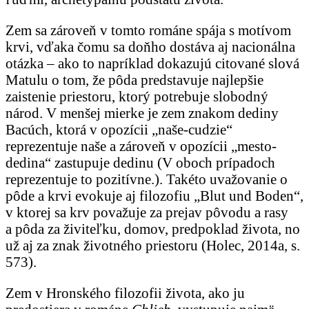
Zem sa zároveň v tomto románe spája s motívom
krvi, vďaka čomu sa doňho dostáva aj nacionálna
otázka – ako to napríklad dokazujú citované slová
Matulu o tom, že pôda predstavuje najlepšie
zaistenie priestoru, ktorý potrebuje slobodný
národ. V menšej mierke je zem znakom dediny
Bacúch, ktorá v opozícii „naše-cudzie“
reprezentuje naše a zároveň v opozícii „mesto-
dedina“ zastupuje dedinu (V oboch prípadoch
reprezentuje to pozitívne.). Takéto uvažovanie o
pôde a krvi evokuje aj filozofiu „Blut und Boden“,
v ktorej sa krv považuje za prejav pôvodu a rasy
a pôda za živiteľku, domov, predpoklad života, no
už aj za znak životného priestoru (Holec, 2014a, s.
573).
Zem v Hronského filozofii života, ako ju