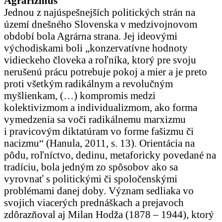
Agrarizmus
Jednou z najúspešnejších politických strán na
území dnešného Slovenska v medzivojnovom
období bola Agrárna strana. Jej ideovými
východiskami boli „konzervatívne hodnoty
vidieckeho človeka a roľníka, ktorý pre svoju
nerušenú prácu potrebuje pokoj a mier a je preto
proti všetkým radikálnym a revolučným
myšlienkam, (…) kompromis medzi
kolektivizmom a individualizmom, ako forma
vymedzenia sa voči radikálnemu marxizmu
i pravicovým diktatúram vo forme fašizmu či
nacizmu“ (Hanula, 2011, s. 13). Orientácia na
pôdu, roľníctvo, dedinu, metaforicky povedané na
tradíciu, bola jedným zo spôsobov ako sa
vyrovnať s politickými či spoločenskými
problémami danej doby. Význam sedliaka vo
svojich viacerých prednáškach a prejavoch
zdôrazňoval aj Milan Hodža (1878 – 1944), ktorý