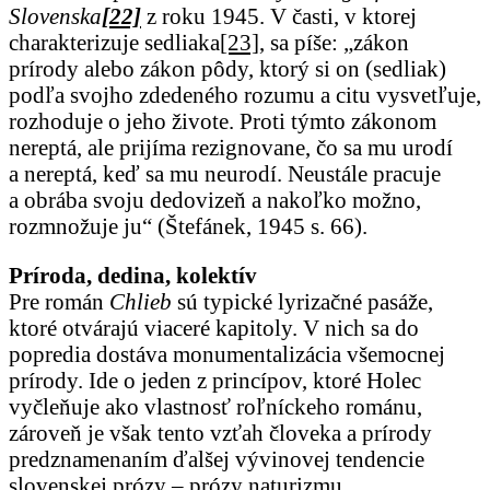
Slovenska
[22]
z roku 1945. V časti, v ktorej
charakterizuje sedliaka
[23]
, sa píše: „zákon
prírody alebo zákon pôdy, ktorý si on (sedliak)
podľa svojho zdedeného rozumu a citu vysvetľuje,
rozhoduje o jeho živote. Proti týmto zákonom
nereptá, ale prijíma rezignovane, čo sa mu urodí
a nereptá, keď sa mu neurodí. Neustále pracuje
a obrába svoju dedovizeň a nakoľko možno,
rozmnožuje ju“ (Štefánek, 1945 s. 66).
Príroda, dedina, kolektív
Pre román
Chlieb
sú typické lyrizačné pasáže,
ktoré otvárajú viaceré kapitoly. V nich sa do
popredia dostáva monumentalizácia všemocnej
prírody. Ide o jeden z princípov, ktoré Holec
vyčleňuje ako vlastnosť roľníckeho románu,
zároveň je však tento vzťah človeka a prírody
predznamenaním ďalšej vývinovej tendencie
slovenskej prózy – prózy naturizmu.