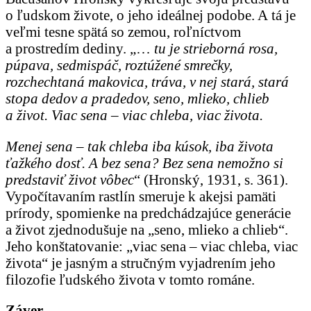
o ľudskom živote, o jeho ideálnej podobe. A tá je
veľmi tesne spätá so zemou, roľníctvom
a prostredím dediny. „…
tu je strieborná rosa,
púpava, sedmispáč, roztúžené smrečky,
rozchechtaná makovica, tráva, v nej stará, stará
stopa dedov a pradedov, seno, mlieko, chlieb
a život. Viac sena – viac chleba, viac života.
Menej sena – tak chleba iba kúsok, iba života
ťažkého dosť. A bez sena? Bez sena nemožno si
predstaviť život vôbec
“ (Hronský, 1931, s. 361).
Vypočítavaním rastlín smeruje k akejsi pamäti
prírody, spomienke na predchádzajúce generácie
a život zjednodušuje na „seno, mlieko a chlieb“.
Jeho konštatovanie: „viac sena – viac chleba, viac
života“ je jasným a stručným vyjadrením jeho
filozofie ľudského života v tomto románe.
Záver