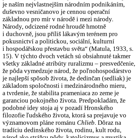
je naším nejvlastnejším národním podnikáním,
duševno vesničanovo je cennou operační
základnou pro mír v národě i mezi národy.
Národy, odcizené rodné hroudě hmotně
i duchovně, jsou příliš lákavým terénem pro
pokusnictví a politickou, sociální, kulturní
i hospodářskou přestavbu světa“ (Matula, 1933, s.
15). V týchto dvoch vetách sú obsiahnuté takmer
všetky základné atribúty ruralizmu – presvedčenie,
že pôda vymedzuje národ, že poľnohospodárstvo
je najlepší spôsob života, že dedinčan (sedliak) je
základom spoločnosti i medzinárodného mieru,
a tvrdenie, že stabilita prameniaca zo zeme je
garanciou pokojného života. Predpokladám, že
podobné idey stoja aj v pozadí Hronského
filozofie ľudského života, ktorá sa prejavuje vo
významovom pláne románu
Chlieb
. Dôraz na
tradíciu dedinského života, rodinu, kult rodu,
národ ako strážcu pôdy, katolicizmus a mystika