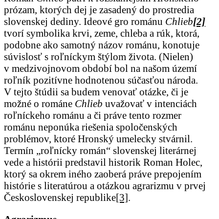
prózam, ktorých dej je zasadený do prostredia
slovenskej dediny. Ideové gro románu
Chlieb
[2]
tvorí symbolika krvi, zeme, chleba a rúk, ktorá,
podobne ako samotný názov románu, konotuje
súvislosť s roľníckym štýlom života. (Nielen)
v medzivojnovom období bol na našom území
roľník pozitívne hodnotenou súčasťou národa.
V tejto štúdii sa budem venovať otázke, či je
možné o románe
Chlieb
uvažovať v intenciách
roľníckeho románu a či práve tento rozmer
románu neponúka riešenia spoločenských
problémov, ktoré Hronský umelecky stvárnil.
Termín „roľnícky román“ slovenskej literárnej
vede a histórii predstavil historik Roman Holec,
ktorý sa okrem iného zaoberá práve prepojením
histórie s literatúrou a otázkou agrarizmu v prvej
Československej republike
[3]
.