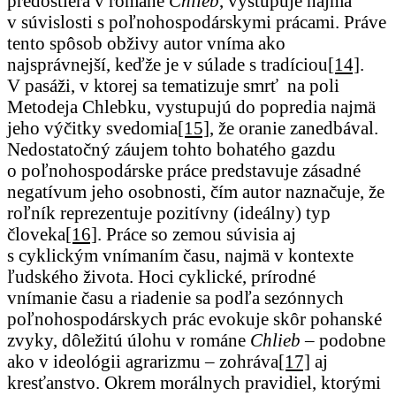
predostiera v románe
Chlieb
, vystupuje najmä
v súvislosti s poľnohospodárskymi prácami. Práve
tento spôsob obživy autor vníma ako
najsprávnejší, keďže je v súlade s tradíciou
[14]
.
V pasáži, v ktorej sa tematizuje smrť na poli
Metodeja Chlebku, vystupujú do popredia najmä
jeho výčitky svedomia
[15]
, že oranie zanedbával.
Nedostatočný záujem tohto bohatého gazdu
o poľnohospodárske práce predstavuje zásadné
negatívum jeho osobnosti, čím autor naznačuje, že
roľník reprezentuje pozitívny (ideálny) typ
človeka
[16]
. Práce so zemou súvisia aj
s cyklickým vnímaním času, najmä v kontexte
ľudského života. Hoci cyklické, prírodné
vnímanie času a riadenie sa podľa sezónnych
poľnohospodárskych prác evokuje skôr pohanské
zvyky, dôležitú úlohu v románe
Chlieb
– podobne
ako v ideológii agrarizmu – zohráva
[17]
aj
kresťanstvo. Okrem morálnych pravidiel, ktorými