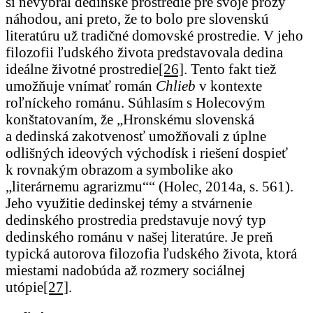
si nevybral dedinské prostredie pre svoje prózy
náhodou, ani preto, že to bolo pre slovenskú
literatúru už tradičné domovské prostredie. V jeho
filozofii ľudského života predstavovala dedina
ideálne životné prostredie
[26]
. Tento fakt tiež
umožňuje vnímať román
Chlieb
v kontexte
roľníckeho románu. Súhlasím s Holecovým
konštatovaním, že „Hronskému slovenská
a dedinská zakotvenosť umožňovali z úplne
odlišných ideových východísk i riešení dospieť
k rovnakým obrazom a symbolike ako
„literárnemu agrarizmu““ (Holec, 2014a, s. 561).
Jeho využitie dedinskej témy a stvárnenie
dedinského prostredia predstavuje nový typ
dedinského románu v našej literatúre. Je preň
typická autorova filozofia ľudského života, ktorá
miestami nadobúda až rozmery sociálnej
utópie
[27]
.