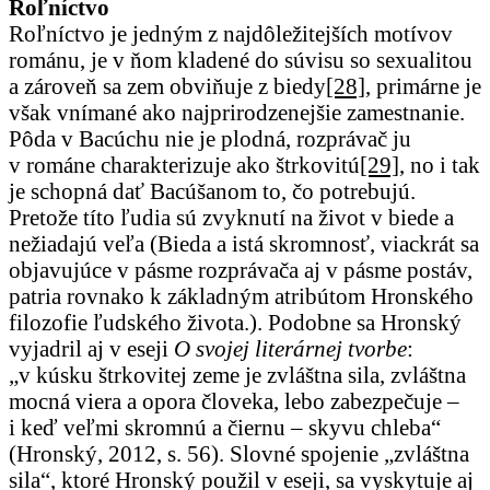
Roľníctvo
Roľníctvo je jedným z najdôležitejších motívov
románu, je v ňom kladené do súvisu so sexualitou
a zároveň sa zem obviňuje z biedy
[28]
, primárne je
však vnímané ako najprirodzenejšie zamestnanie.
Pôda v Bacúchu nie je plodná, rozprávač ju
v románe charakterizuje ako štrkovitú
[29]
, no i tak
je schopná dať Bacúšanom to, čo potrebujú.
Pretože títo ľudia sú zvyknutí na život v biede a
nežiadajú veľa (Bieda a istá skromnosť, viackrát sa
objavujúce v pásme rozprávača aj v pásme postáv,
patria rovnako k základným atribútom Hronského
filozofie ľudského života.). Podobne sa Hronský
vyjadril aj v eseji
O svojej literárnej tvorbe
:
„v kúsku štrkovitej zeme je zvláštna sila, zvláštna
mocná viera a opora človeka, lebo zabezpečuje –
i keď veľmi skromnú a čiernu – skyvu chleba“
(Hronský, 2012, s. 56). Slovné spojenie „zvláštna
sila“, ktoré Hronský použil v eseji, sa vyskytuje aj