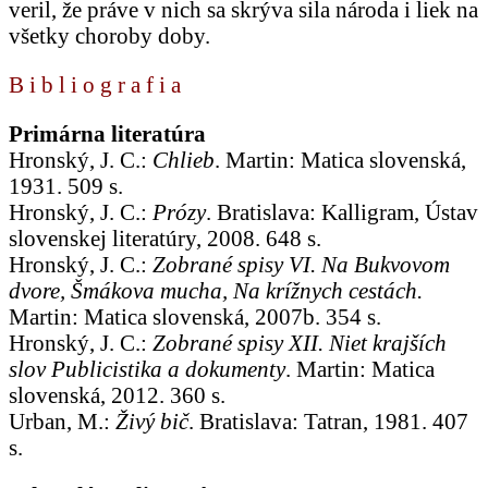
veril, že práve v nich sa skrýva sila národa i liek na
všetky choroby doby.
B i b l i o g r a f i a
Primárna literatúra
Hronský, J. C.:
Chlieb
. Martin: Matica slovenská,
1931. 509 s.
Hronský, J. C.:
Prózy
. Bratislava: Kalligram, Ústav
slovenskej literatúry, 2008. 648 s.
Hronský, J. C.:
Zobrané spisy VI. Na Bukvovom
dvore, Šmákova mucha, Na krížnych cestách.
Martin: Matica slovenská, 2007b. 354 s.
Hronský, J. C.:
Zobrané spisy XII. Niet krajších
slov Publicistika a dokumenty
. Martin: Matica
slovenská, 2012. 360 s.
Urban, M.:
Živý bič
. Bratislava: Tatran, 1981. 407
s.