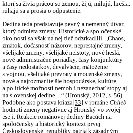
ktorí sa živia prácou so zemou, žijú, milujú, hrešia,
rúhajú sa a prosia o odpustenie.
Dedina teda predstavuje pevný a nemenný útvar,
ktorý odmieta zmeny. Historické a spoločenské
okolnosti sa však na nej tiež odzrkadlili. „Chaos,
zmätok, dočasnosť názorov, neprestajné zmeny,
všelijaké zmeny, všelijaké neistoty, nové heslá,
nové administračné poriadky, časy konjunktúry
a časy nedostatkov, devalvácie, mátoženie
s vojnou, všelijaké prevraty a mocenské zmeny,
nové a najrozmanitejšie hospodárske, kultúre
a politické možnosti nemohli nezanechať stopy aj
na slovenskej dedine…“ (Hronský, 2012, s. 56).
Podobne ako postava kňaza
[33]
v románe
Chlieb
hodnotí zmeny negatívne aj Hronský vo svojej
eseji. Reakcie románovej dediny Bacúch na
spoločenský a historický kontext prvej
Československej republiky patria k zásadným