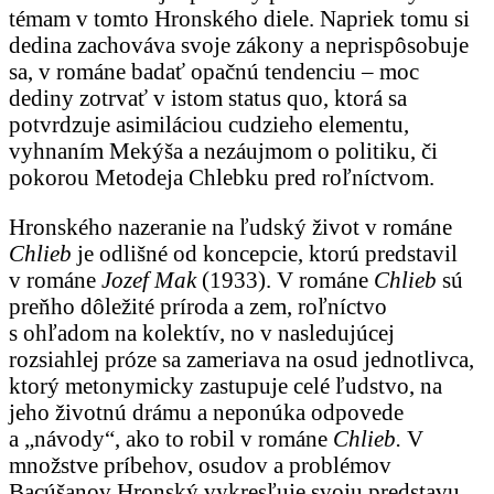
témam v tomto Hronského diele. Napriek tomu si
dedina zachováva svoje zákony a neprispôsobuje
sa, v románe badať opačnú tendenciu – moc
dediny zotrvať v istom status quo, ktorá sa
potvrdzuje asimiláciou cudzieho elementu,
vyhnaním Mekýša a nezáujmom o politiku, či
pokorou Metodeja Chlebku pred roľníctvom.
Hronského nazeranie na ľudský život v románe
Chlieb
je odlišné od koncepcie, ktorú predstavil
v románe
Jozef Mak
(1933). V románe
Chlieb
sú
preňho dôležité príroda a zem, roľníctvo
s ohľadom na kolektív, no v nasledujúcej
rozsiahlej próze sa zameriava na osud jednotlivca,
ktorý metonymicky zastupuje celé ľudstvo, na
jeho životnú drámu a neponúka odpovede
a „návody“, ako to robil v románe
Chlieb.
V
množstve príbehov, osudov a problémov
Bacúšanov Hronský vykresľuje svoju predstavu