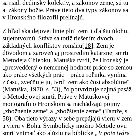
sa riadi dedinský kolektív, a zákonov zeme, sú tu
aj zákony božie. Práve tieto dva typy zákonov sa
v Hronského filozofii prelínajú.
Z hľadiska dejovej línie plní zem i ďalšiu úlohu,
sujetotvornú. Stáva sa totiž riešením dvoch
základných konfliktov románu
[18]
. Zem je
dôvodom a zároveň aj prostredím katarznej smrti
Metodeja Chlebku. Matuška tvrdí, že Hronský je
„presvedčený o nemennej hodnote práce so zemou
ako práce všetkých prác – prácu roľníka vyníma
z času, zvečňuje ju, tvrdí zem ako čosi absolútne“
(Matuška, 1970, s. 53), čo potvrdzuje najmä pasáž
o Metodejovej smrti. Práve v Matuškovej
monografii o Hronskom sa nachádzajú pojmy
„zbožnenie zeme“ a „zbožštenie zeme“ (Tamže, s.
58). Oba tieto výrazy v sebe prepájajú vieru v zem
a vieru v Boha. Symbolicky možno Metodejovu
smrť vnímať ako alúziu na biblické
„V pote tváre