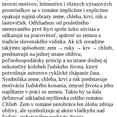
úrovni motívov, leitmotívu i rôznych výrazových
prostriedkov sa v románe implicitne i explicitne
opakujú najmä obrazy zeme, chleba, krvi, rúk a
lastovičiek. Odhliadnuc od posledného
menovaného prvé štyri spolu úzko súvisia a
odkazujú na pracovitosť, spätosť so zemou a
tradície slovenského vidieka. Ak ich zoradíme
takýmto spôsobom: zem → ruky → krv → chlieb,
predstavujú na jednej strane obživu,
poľnohospodársky princíp a na strane druhej aj
nekonečný kolobeh ľudského života, ktorý
potvrdzuje autorovo cyklické chápanie času.
Symbolika zeme, chleba, krvi a rúk predstavuje
motiváciu ľudského konania, zmysel života a jeho
napĺňanie v práci so zemou. Takto by sa dala
definovať základná myšlienka celého románu
Chlieb
. Zem v románe nezohráva len úlohu zdroja
obživy, ale symbolizuje aj akúsi vládkyňu nad
ľuďmi, archetypálnu podstatu života.