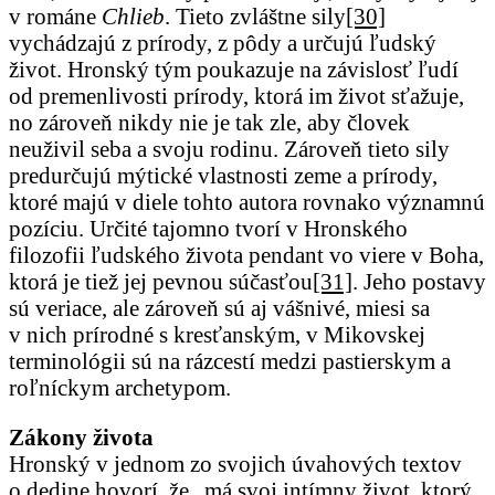
v románe
Chlieb
. Tieto zvláštne sily
[30]
vychádzajú z prírody, z pôdy a určujú ľudský
život. Hronský tým poukazuje na závislosť ľudí
od premenlivosti prírody, ktorá im život sťažuje,
no zároveň nikdy nie je tak zle, aby človek
neuživil seba a svoju rodinu. Zároveň tieto sily
predurčujú mýtické vlastnosti zeme a prírody,
ktoré majú v diele tohto autora rovnako významnú
pozíciu. Určité tajomno tvorí v Hronského
filozofii ľudského života pendant vo viere v Boha,
ktorá je tiež jej pevnou súčasťou
[31]
. Jeho postavy
sú veriace, ale zároveň sú aj vášnivé, miesi sa
v nich prírodné s kresťanským, v Mikovskej
terminológii sú na rázcestí medzi pastierskym a
roľníckym archetypom.
Zákony života
Hronský v jednom zo svojich úvahových textov
o dedine hovorí, že „má svoj intímny život, ktorý