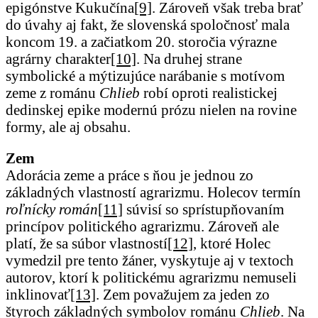
epigónstve Kukučína
[9]
. Zároveň však treba brať
do úvahy aj fakt, že slovenská spoločnosť mala
koncom 19. a začiatkom 20. storočia výrazne
agrárny charakter
[10]
. Na druhej strane
symbolické a mýtizujúce narábanie s motívom
zeme z románu
Chlieb
robí oproti realistickej
dedinskej epike modernú prózu nielen na rovine
formy, ale aj obsahu.
Zem
Adorácia zeme a práce s ňou je jednou zo
základných vlastností agrarizmu. Holecov termín
roľnícky román
[11]
súvisí so sprístupňovaním
princípov politického agrarizmu. Zároveň ale
platí, že sa súbor vlastností
[12]
, ktoré Holec
vymedzil pre tento žáner, vyskytuje aj v textoch
autorov, ktorí k politickému agrarizmu nemuseli
inklinovať
[13]
. Zem považujem za jeden zo
štyroch základných symbolov románu
Chlieb
. Na