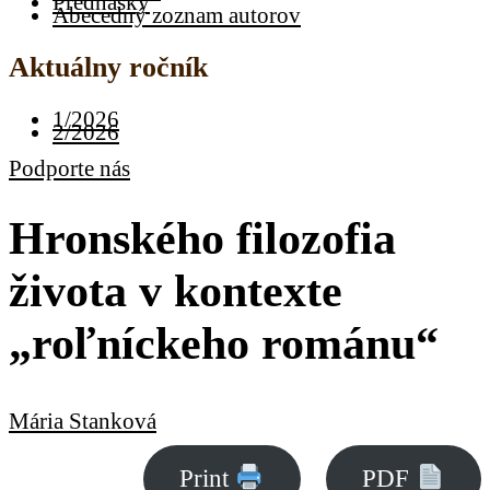
Prednášky
Abecedný zoznam autorov
Aktuálny ročník
1/2026
2/2026
Podporte nás
Hronského filozofia
života v kontexte
„roľníckeho románu“
Mária Stanková
Print
PDF