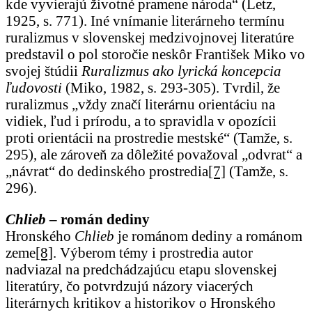
kde vyvierajú životné pramene národa“ (Letz,
1925, s. 771). Iné vnímanie literárneho termínu
ruralizmus v slovenskej medzivojnovej literatúre
predstavil o pol storočie neskôr František Miko vo
svojej štúdii
Ruralizmus ako lyrická koncepcia
ľudovosti
(Miko, 1982, s. 293-305). Tvrdil, že
ruralizmus „vždy značí literárnu orientáciu na
vidiek, ľud i prírodu, a to spravidla v opozícii
proti orientácii na prostredie mestské“ (Tamže, s.
295), ale zároveň za dôležité považoval „odvrat“ a
„návrat“ do dedinského prostredia
[7]
(Tamže, s.
296).
Chlieb
– román dediny
Hronského
Chlieb
je románom dediny a románom
zeme
[8]
. Výberom témy i prostredia autor
nadviazal na predchádzajúcu etapu slovenskej
literatúry, čo potvrdzujú názory viacerých
literárnych kritikov a historikov o Hronského