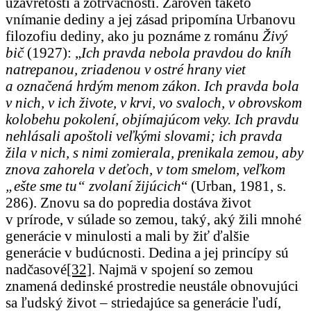
uzavretosti a zotrvačnosti. Zároveň takéto
vnímanie dediny a jej zásad pripomína Urbanovu
filozofiu dediny, ako ju poznáme z románu
Živý
bič
(1927): „
Ich pravda nebola pravdou do kníh
natrepanou, zriadenou v ostré hrany viet
a označená hrdým menom zákon. Ich pravda bola
v nich, v ich živote, v krvi, vo svaloch, v obrovskom
kolobehu pokolení, objímajúcom veky. Ich pravdu
nehlásali apoštoli veľkými slovami; ich pravda
žila v nich, s nimi zomierala, prenikala zemou, aby
znova zahorela v deťoch, v tom smelom, veľkom
„ešte sme tu“ zvolaní žijúcich
“ (Urban, 1981, s.
286). Znovu sa do popredia dostáva život
v prírode, v súlade so zemou, taký, aký žili mnohé
generácie v minulosti a mali by žiť ďalšie
generácie v budúcnosti. Dedina a jej princípy sú
nadčasové
[32]
. Najmä v spojení so zemou
znamená dedinské prostredie neustále obnovujúci
sa ľudský život – striedajúce sa generácie ľudí,