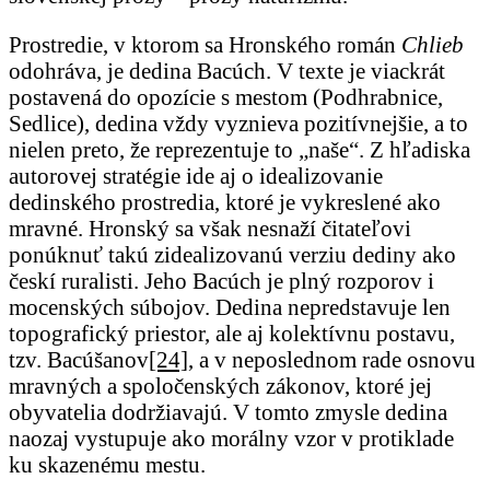
Prostredie, v ktorom sa Hronského román
Chlieb
odohráva, je dedina Bacúch. V texte je viackrát
postavená do opozície s mestom (Podhrabnice,
Sedlice), dedina vždy vyznieva pozitívnejšie, a to
nielen preto, že reprezentuje to „naše“. Z hľadiska
autorovej stratégie ide aj o idealizovanie
dedinského prostredia, ktoré je vykreslené ako
mravné. Hronský sa však nesnaží čitateľovi
ponúknuť takú zidealizovanú verziu dediny ako
českí ruralisti. Jeho Bacúch je plný rozporov i
mocenských súbojov. Dedina nepredstavuje len
topografický priestor, ale aj kolektívnu postavu,
tzv. Bacúšanov
[24]
, a v neposlednom rade osnovu
mravných a spoločenských zákonov, ktoré jej
obyvatelia dodržiavajú. V tomto zmysle dedina
naozaj vystupuje ako morálny vzor v protiklade
ku skazenému mestu.