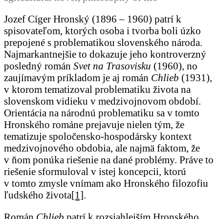
Jozef Cíger Hronský (1896 – 1960) patrí k
spisovateľom, ktorých osoba i tvorba boli úzko
prepojené s problematikou slovenského národa.
Najmarkantnejšie to dokazuje jeho kontroverzný
posledný román
Svet na Trasovisku
(1960), no
zaujímavým príkladom je aj román
Chlieb
(1931),
v ktorom tematizoval problematiku života na
slovenskom vidieku v medzivojnovom období.
Orientácia na národnú problematiku sa v tomto
Hronského románe prejavuje nielen tým, že
tematizuje spoločensko-hospodársky kontext
medzivojnového obdobia, ale najmä faktom, že
v ňom ponúka riešenie na dané problémy. Práve to
riešenie sformuloval v istej koncepcii, ktorú
v tomto zmysle vnímam ako Hronského filozofiu
ľudského života
[1]
.
Román
Chlieb
patrí k rozsiahlejším Hronského