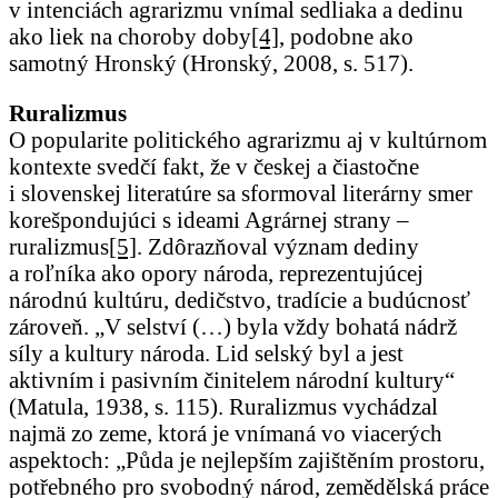
v intenciách agrarizmu vnímal sedliaka a dedinu
ako liek na choroby doby
[4]
, podobne ako
samotný Hronský (Hronský, 2008, s. 517).
Ruralizmus
O popularite politického agrarizmu aj v kultúrnom
kontexte svedčí fakt, že v českej a čiastočne
i slovenskej literatúre sa sformoval literárny smer
korešpondujúci s ideami Agrárnej strany –
ruralizmus
[5]
. Zdôrazňoval význam dediny
a roľníka ako opory národa, reprezentujúcej
národnú kultúru, dedičstvo, tradície a budúcnosť
zároveň. „V selství (…) byla vždy bohatá nádrž
síly a kultury národa. Lid selský byl a jest
aktivním i pasivním činitelem národní kultury“
(Matula, 1938, s. 115). Ruralizmus vychádzal
najmä zo zeme, ktorá je vnímaná vo viacerých
aspektoch: „Půda je nejlepším zajištěním prostoru,
potřebného pro svobodný národ, zemědělská práce