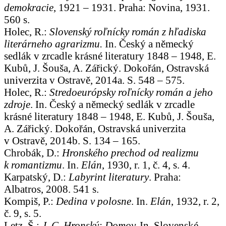
demokracie
, 1921 – 1931. Praha: Novina, 1931.
560 s.
Holec, R.:
Slovenský roľnícky román z hľadiska
literárneho agrarizmu.
In. Český a německý
sedlák v zrcadle krásné literatury 1848 – 1948, E.
Kubů, J. Šouša, A. Zářický. Dokořán, Ostravská
univerzita v Ostravě, 2014a. S. 548 – 575.
Holec, R.:
Stredoeurópsky roľnícky román a jeho
zdroje
. In. Český a německý sedlák v zrcadle
krásné literatury 1848 – 1948, E. Kubů, J. Šouša,
A. Zářický. Dokořán, Ostravská univerzita
v Ostravě, 2014b. S. 134 – 165.
Chrobák, D.:
Hronského prechod od realizmu
k romantizmu
. In.
Elán
, 1930, r. 1, č. 4, s. 4.
Karpatský, D.:
Labyrint literatury
. Praha:
Albatros, 2008. 541 s.
Kompiš, P.:
Dedina v polosne
. In.
Elán
, 1932, r. 2,
č. 9, s. 5.
Letz, Š.:
J. C. Hronský: Domov.
In. Slovenské