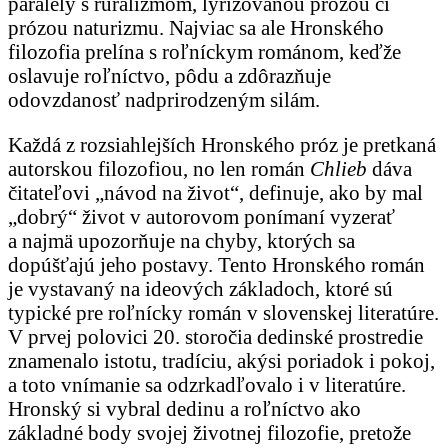
paralely s ruralizmom, lyrizovanou prózou či
prózou naturizmu. Najviac sa ale Hronského
filozofia prelína s roľníckym románom, keďže
oslavuje roľníctvo, pôdu a zdôrazňuje
odovzdanosť nadprirodzeným silám.
Každá z rozsiahlejších Hronského próz je pretkaná
autorskou filozofiou, no len román
Chlieb
dáva
čitateľovi „návod na život“, definuje, ako by mal
„dobrý“ život v autorovom ponímaní vyzerať
a najmä upozorňuje na chyby, ktorých sa
dopúšťajú jeho postavy. Tento Hronského román
je vystavaný na ideových základoch, ktoré sú
typické pre roľnícky román v slovenskej literatúre.
V prvej polovici 20. storočia dedinské prostredie
znamenalo istotu, tradíciu, akýsi poriadok i pokoj,
a toto vnímanie sa odzrkadľovalo i v literatúre.
Hronský si vybral dedinu a roľníctvo ako
základné body svojej životnej filozofie, pretože