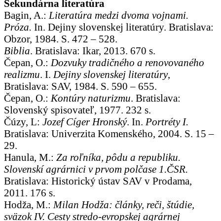
Sekundárna literatúra
Bagin, A.:
Literatúra medzi dvoma vojnami.
Próza.
In. Dejiny slovenskej literatúry. Bratislava:
Obzor, 1984. S. 472 – 528.
Biblia
. Bratislava: Ikar, 2013. 670 s.
Čepan, O.:
Dozvuky tradičného a renovovaného
realizmu
. I.
Dejiny slovenskej literatúry
,
Bratislava: SAV, 1984. S. 590 – 655.
Čepan, O.:
Kontúry naturizmu
. Bratislava:
Slovenský spisovateľ, 1977. 232 s.
Čúzy, L:
Jozef Cíger Hronský
. In.
Portréty I.
Bratislava: Univerzita Komenského, 2004. S. 15 –
29.
Hanula, M.:
Za roľníka, pôdu a republiku.
Slovenskí agrárnici v prvom polčase 1.ČSR.
Bratislava: Historický ústav SAV v Prodama,
2011. 176 s.
Hodža, M.:
Milan Hodža: články, reči, štúdie,
sväzok IV. Cesty stredo-evropskej agrárnej