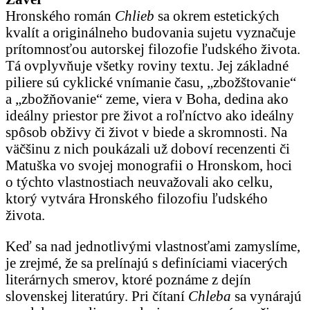
Hronského román
Chlieb
sa okrem estetických
kvalít a originálneho budovania sujetu vyznačuje
prítomnosťou autorskej filozofie ľudského života.
Tá ovplyvňuje všetky roviny textu. Jej základné
piliere sú cyklické vnímanie času, „zbožštovanie“
a „zbožňovanie“ zeme, viera v Boha, dedina ako
ideálny priestor pre život a roľníctvo ako ideálny
spôsob obživy či život v biede a skromnosti. Na
väčšinu z nich poukázali už doboví recenzenti či
Matuška vo svojej monografii o Hronskom, hoci
o týchto vlastnostiach neuvažovali ako celku,
ktorý vytvára Hronského filozofiu ľudského
života.
Keď sa nad jednotlivými vlastnosťami zamyslíme,
je zrejmé, že sa prelínajú s definíciami viacerých
literárnych smerov, ktoré poznáme z dejín
slovenskej literatúry. Pri čítaní
Chleba
sa vynárajú