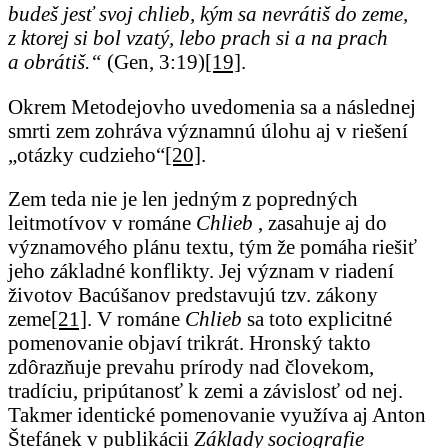
budeš jesť svoj chlieb, kým sa nevrátiš do zeme,
z ktorej si bol vzatý, lebo prach si a na prach
a obrátiš.“
(Gen, 3:19)
[19]
.
Okrem Metodejovho uvedomenia sa a následnej
smrti zem zohráva významnú úlohu aj v riešení
„otázky cudzieho“
[20]
.
Zem teda nie je len jedným z popredných
leitmotívov v románe
Chlieb
, zasahuje aj do
významového plánu textu, tým že pomáha riešiť
jeho základné konflikty. Jej význam v riadení
životov Bacúšanov predstavujú tzv. zákony
zeme
[21]
. V románe
Chlieb
sa toto explicitné
pomenovanie objaví trikrát. Hronský takto
zdôrazňuje prevahu prírody nad človekom,
tradíciu, pripútanosť k zemi a závislosť od nej.
Takmer identické pomenovanie využíva aj Anton
Štefánek v publikácii
Základy sociografie