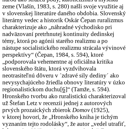
zeme (Vlašín, 1983, s. 280) našli svoje využitie aj
v slovenskej literatúre daného obdobia. Slovenský
literárny vedec a historik Oskár Čepan ruralizmus
charakterizuje ako „náhradné východisko pri
nadväzovaní pretrhnutej kontinuity dedinskej
témy, ktorá po agónii starého realizmu a po
nástupe socialistického realizmu strácala vývinové
perspektívy“ (Čepan, 1984, s. 594), ktoré
„podporovala vehementne aj oficiálna kritika
slovenského štátu, ktorá vyzdvihovala
neotrasiteľnú dôveru v ´zdravé sily dediny´ ako
nevysychajúceho žriedla obnovy literatúry v úzko
regionalistickom duchu
[6]
“ (Tamže, s. 594).
Hronského tvorbu ako ruralistickú charakterizoval
už Štefan Letz v recenzii jednej z autorových
prvých prozaických zbierok
Domov
(1925),
v ktorej hovorí, že „Hronského kniha je tichým
vyznaním tejto rodolásky“, že autor „vedel utrafiť,