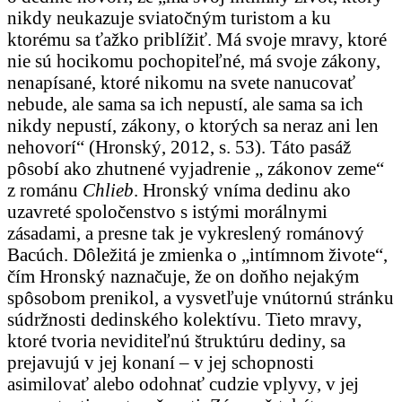
nikdy neukazuje sviatočným turistom a ku
ktorému sa ťažko priblížiť. Má svoje mravy, ktoré
nie sú hocikomu pochopiteľné, má svoje zákony,
nenapísané, ktoré nikomu na svete nanucovať
nebude, ale sama sa ich nepustí, ale sama sa ich
nikdy nepustí, zákony, o ktorých sa neraz ani len
nehovorí“ (Hronský, 2012, s. 53). Táto pasáž
pôsobí ako zhutnené vyjadrenie „ zákonov zeme“
z románu
Chlieb
. Hronský vníma dedinu ako
uzavreté spoločenstvo s istými morálnymi
zásadami, a presne tak je vykreslený románový
Bacúch. Dôležitá je zmienka o „intímnom živote“,
čím Hronský naznačuje, že on doňho nejakým
spôsobom prenikol, a vysvetľuje vnútornú stránku
súdržnosti dedinského kolektívu. Tieto mravy,
ktoré tvoria neviditeľnú štruktúru dediny, sa
prejavujú v jej konaní – v jej schopnosti
asimilovať alebo odohnať cudzie vplyvy, v jej