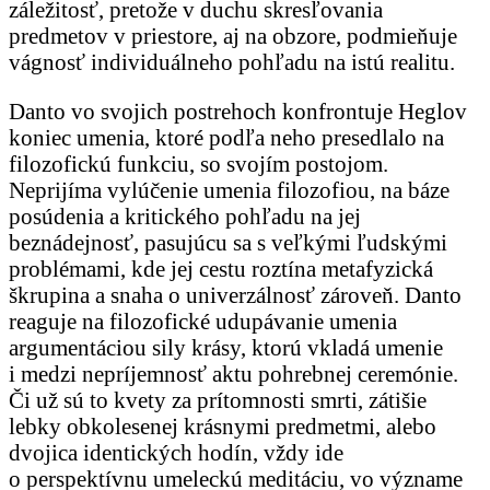
záležitosť, pretože v duchu skresľovania
predmetov v priestore, aj na obzore, podmieňuje
vágnosť individuálneho pohľadu na istú realitu.
Danto vo svojich postrehoch konfrontuje Heglov
koniec umenia, ktoré podľa neho presedlalo na
filozofickú funkciu, so svojím postojom.
Neprijíma vylúčenie umenia filozofiou, na báze
posúdenia a kritického pohľadu na jej
beznádejnosť, pasujúcu sa s veľkými ľudskými
problémami, kde jej cestu roztína metafyzická
škrupina a snaha o univerzálnosť zároveň. Danto
reaguje na filozofické udupávanie umenia
argumentáciou sily krásy, ktorú vkladá umenie
i medzi nepríjemnosť aktu pohrebnej ceremónie.
Či už sú to kvety za prítomnosti smrti, zátišie
lebky obkolesenej krásnymi predmetmi, alebo
dvojica identických hodín, vždy ide
o perspektívnu umeleckú meditáciu, vo význame