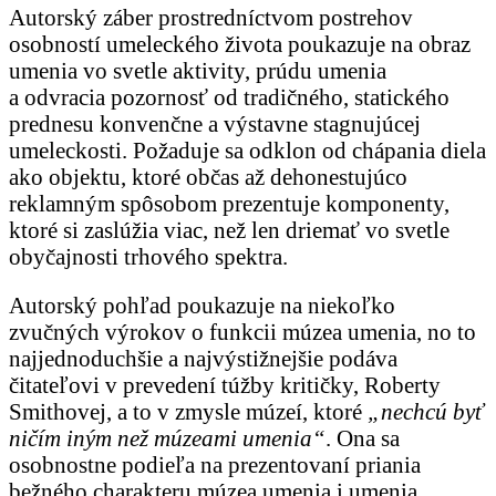
Autorský záber prostredníctvom postrehov
osobností umeleckého života poukazuje na obraz
umenia vo svetle aktivity, prúdu umenia
a odvracia pozornosť od tradičného, statického
prednesu konvenčne a výstavne stagnujúcej
umeleckosti. Požaduje sa odklon od chápania diela
ako objektu, ktoré občas až dehonestujúco
reklamným spôsobom prezentuje komponenty,
ktoré si zaslúžia viac, než len driemať vo svetle
obyčajnosti trhového spektra.
Autorský pohľad poukazuje na niekoľko
zvučných výrokov o funkcii múzea umenia, no to
najjednoduchšie a najvýstižnejšie podáva
čitateľovi v prevedení túžby kritičky, Roberty
Smithovej, a to v zmysle múzeí, ktoré
„nechcú byť
ničím iným než múzeami umenia“
. Ona sa
osobnostne podieľa na prezentovaní priania
bežného charakteru múzea umenia i umenia