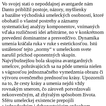
Vo svojej stati o nepoddajnej avantgarde nám
Danto priblížil postoje, názory, myšlienky
a bazálne východiská umeleckých osobností, ktoré
obohatil o vlastné postrehy a záznamy
systematickej analýzy komponentov, vnímaných
vďaka rozličnosti ideí arbitrárne, no v konkrétnom
prevedení dominantne a presvedčivo. Dynamika
umenia kráčala ruka v ruke s estetickosťou. Istú
ustálenosť tejto „normy“ v umeleckom svete
narušil príchod oponentných skupín.
Najvýbušnejšou bola skupina avantgardných
umelcov, pohrávajúcich sa na pôde umenia nielen
s vágnosťou jednoznačného vymedzenia obrazu či
výtvoru ovenčeného prednosťou krásy. Upozornili
na to, že cesty krásy a umenia nejdú vždy
rovnakým smerom, čo zároveň potvrdzovali
nekonvenčným, až zhýralým spôsobom života.
Sféru umeleckej existencie prepojili
s jednoduchým i dehonestujúcim spôsobom