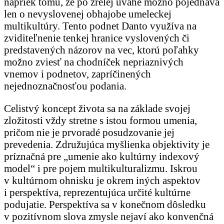
napriek tomu, že po zrelej úvahe možno pojednáva
len o nevyslovenej obhajobe umeleckej
multikultúry. Tento podnet Danto využíva na
zviditeľnenie tenkej hranice vyslovených či
predstavených názorov na vec, ktorú poľahky
možno zviesť na chodníček nepriaznivých
vnemov i podnetov, zapríčinených
nejednoznačnosťou podania.
Celistvý koncept života sa na základe svojej
zložitosti vždy stretne s istou formou umenia,
pričom nie je prvoradé posudzovanie jej
prevedenia. Združujúca myšlienka objektivity je
príznačná pre „umenie ako kultúrny indexový
model“ i pre pojem multikulturalizmu. Iskrou
v kultúrnom ohnisku je okrem iných aspektov
i perspektíva, reprezentujúca určité kultúrne
podujatie. Perspektíva sa v konečnom dôsledku
v pozitívnom slova zmysle nejaví ako konvenčná