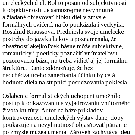
umeleckých diel. Bol to posun od subjektívnosti
k objektívnosti. Je samozrejmé nevyhnutné
a žiadané objavovať hĺbku diel v zmysle
formálnych cvičení, na čo poukázala i vedkyňa,
Rosalind Kraussová. Predniesla svoje umelecké
postrehy do jazyka laikov a poznamenala, že
obsažnosť akejkoľvek básne môže subjektívne,
romanticky i poeticky poznačiť vnímateľovu
pozorovaciu bázu, no treba vidieť aj jej formálnu
štruktúru. Danto zdôrazňuje, že bez
nadchádzajúceho zanechania účinku by celá
hodnota diela na stupnici posudzovania poklesla.
Oslabenie formalistických uchopení umožnilo
postup k odkazovaniu a vyjadrovaniu vnútorného
života kultúry. Autor na báze príkladov
kontroverznosti umeleckých výstav danej doby
poukazuje na nevyhnutnosť objasňovať pátranie
po zmysle múzea umenia. Zároveň zachytáva ideu