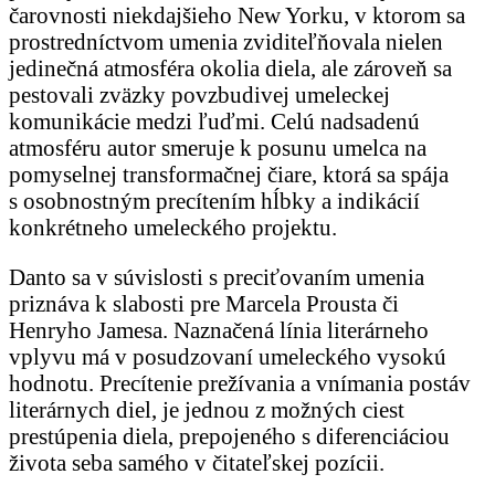
čarovnosti niekdajšieho New Yorku, v ktorom sa
prostredníctvom umenia zviditeľňovala nielen
jedinečná atmosféra okolia diela, ale zároveň sa
pestovali zväzky povzbudivej umeleckej
komunikácie medzi ľuďmi. Celú nadsadenú
atmosféru autor smeruje k posunu umelca na
pomyselnej transformačnej čiare, ktorá sa spája
s osobnostným precítením hĺbky a indikácií
konkrétneho umeleckého projektu.
Danto sa v súvislosti s preciťovaním umenia
priznáva k slabosti pre Marcela Prousta či
Henryho Jamesa. Naznačená línia literárneho
vplyvu má v posudzovaní umeleckého vysokú
hodnotu. Precítenie prežívania a vnímania postáv
literárnych diel, je jednou z možných ciest
prestúpenia diela, prepojeného s diferenciáciou
života seba samého v čitateľskej pozícii.