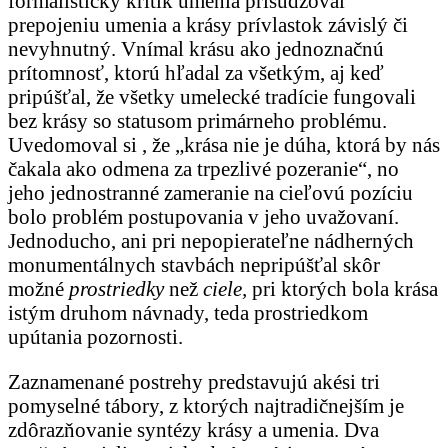
formalistický kritik umenia prisudzoval
prepojeniu umenia a krásy prívlastok závislý či
nevyhnutný. Vnímal krásu ako jednoznačnú
prítomnosť, ktorú hľadal za všetkým, aj keď
pripúšťal, že všetky umelecké tradície fungovali
bez krásy so statusom primárneho problému.
Uvedomoval si , že „krása nie je dúha, ktorá by nás
čakala ako odmena za trpezlivé pozeranie“, no
jeho jednostranné zameranie na cieľovú pozíciu
bolo problém postupovania v jeho uvažovaní.
Jednoducho, ani pri nepopierateľne nádherných
monumentálnych stavbách nepripúšťal skôr
možné
prostriedky
než
ciele,
pri ktorých bola krása
istým druhom návnady, teda prostriedkom
upútania pozornosti.
Zaznamenané postrehy predstavujú akési tri
pomyselné tábory, z ktorých najtradičnejším je
zdôrazňovanie syntézy krásy a umenia. Dva