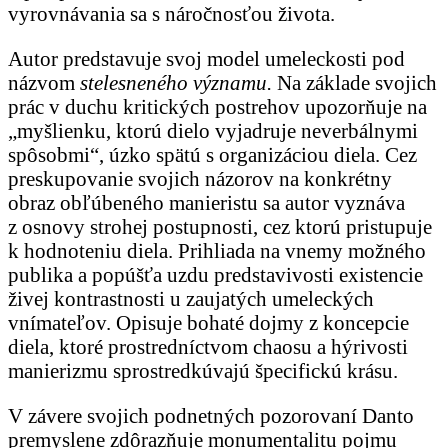
vyrovnávania sa s náročnosťou života.
Autor predstavuje svoj model umeleckosti pod
názvom
stelesneného významu.
Na základe svojich
prác v duchu kritických postrehov upozorňuje na
„myšlienku, ktorú dielo vyjadruje neverbálnymi
spôsobmi“, úzko spätú s organizáciou diela. Cez
preskupovanie svojich názorov na konkrétny
obraz obľúbeného manieristu sa autor vyznáva
z osnovy strohej postupnosti, cez ktorú pristupuje
k hodnoteniu diela. Prihliada na vnemy možného
publika a popúšťa uzdu predstavivosti existencie
živej kontrastnosti u zaujatých umeleckých
vnímateľov. Opisuje bohaté dojmy z koncepcie
diela, ktoré prostredníctvom chaosu a hýrivosti
manierizmu sprostredkúvajú špecifickú krásu.
V závere svojich podnetných pozorovaní Danto
premyslene zdôrazňuje monumentalitu pojmu