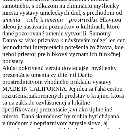
samotného, s odkazom na elimináciu myšlienky
miesta výstavy umeleckých diel, s prechodom od
umenia – cieľa
k
umeniu – prostriedku
. Hlavnou
ideou je nasávanie poznatkov o kultúrach, ktoré
dané pozorované umenie vytvorili. Samotný
Danto sa však priznáva k návštevám múzeí len cez
jednoduchú interpretáciu potešenia zo života, kde
nebol priestor pre hĺbkový význam ich funkčnej
podstaty.
Akúsi pokrivenú verziu dovtedajšej myšlienky
prezentácie umenia zviditeľnil Danto
prostredníctvom vhodného príkladu výstavy
MADE IN CALIFORNIA. Jej idea sa ťahá cestou
rozrušenia zakorenených predstáv o krajine, ktorá
sa na základe ozvláštnenej a lokálne
špecifikovanej prezentácie javí ako úplne iné
miesto. Daná skutočnosť by mohla byť chápaná
v útočnom a nepriaznivom zmysle slova, aj