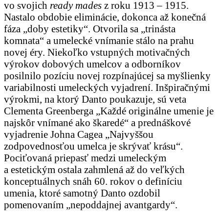
vo svojich
ready mades
z roku 1913 – 1915.
Nastalo obdobie eliminácie, dokonca až konečná
fáza „doby estetiky“. Otvorila sa „trinásta
komnata“ a umelecké vnímanie stálo na prahu
novej éry. Niekoľko vstupných motivačných
výrokov dobových umelcov a odborníkov
posilnilo pozíciu novej rozpínajúcej sa myšlienky
variabilnosti umeleckých vyjadrení. Inšpiračnými
výrokmi, na ktorý Danto poukazuje, sú veta
Clementa Greenberga „Každé originálne umenie je
najskôr vnímané ako škaredé“ a prednáškové
vyjadrenie Johna Cagea „Najvyššou
zodpovednosťou umelca je skrývať krásu“.
Pociťovaná priepasť medzi umeleckým
a estetickým ostala zahmlená až do veľkých
konceptuálnych snáh 60. rokov o definíciu
umenia, ktoré samotný Danto ozdobil
pomenovaním „nepoddajnej avantgardy“.