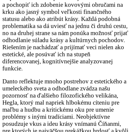
a pochopiť ich zdobenie kovovými obručami na
krku ako jasný symbol veľkosti finančného
statusu alebo ako atribút krásy. Každá podobná
problematika sa dá uviesť na jednu či druhú cestu,
no na druhej strane sa nám ponúka možnosť prijať
odhodlanie súladu krásy a kultúrnych pochodov.
Riešením je nachádzať a prijímať veci nielen ako
estetické, ale posúvať ich na stupeň
diferencovanej, kognitívnejšie analyzovanej
funkcie.
Danto reflektuje mnoho postrehov z estetického a
umeleckého sveta a odhodlane zvádza našu
pozornosť na ďalšieho filozofického velikána,
Hegla, ktorý mal napriek hlbokému cíteniu pre
maľbu a hudbu a kritickému oku pre umenie
problémy s inými tradíciami. Neobjektívne
posudzuje vkus a ideu krásy vnímanú Číňanmi,
pre ktorých je najväčšou prekážkou hrdosť a kvôli