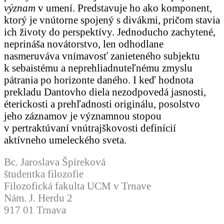
význam
v umení. Predstavuje ho ako komponent,
ktorý je vnútorne spojený s divákmi, pričom stavia
ich životy do perspektívy. Jednoducho zachytené,
neprináša novátorstvo, len odhodlane
nasmeruváva vnímavosť zanieteného subjektu
k sebaistému a neprehliadnuteľnému zmyslu
pátrania po horizonte daného. I keď hodnota
prekladu Dantovho diela nezodpovedá jasnosti,
éterickosti a prehľadnosti originálu, posolstvo
jeho záznamov je významnou stopou
v pertraktúvaní vnútrajškovosti definícií
aktívneho umeleckého sveta.
Bc. Jaroslava Špíreková
študentka filozofie
Filozofická fakulta UCM v Trnave
Nám. J. Herdu 2
917 01 Trnava