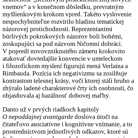
vnemov“ a v konečnom dôsledku, prevratným
myšlienkovým krokom vpred. Takéto vyslovenie
nespochybniteľne rozvírilo hladinu tematickej
názorovej protichodnosti. Reprezentantmi
búrlivých pokrokových názorov boli bohémi,
zoskupujúci sa pod názvom Ničomní dobráci.
V popredí novovzniknutého zámeru krokovito
atakovať dovtedajšie konvencie v umeleckom
i filozofickom myslení figurujú mená Verlaina a
Rimbauda. Pozícia ich negativizmu sa zosilňuje
kontrastom telesnej krásy, voči ktorej stáli hrubo a
zhýralo ladené charakterové črty ich osobností, čo
objasňovala aj bazálnosť dobovej maľby.
Danto už v prvých riadkoch kapitoly
O nepoddajnej avantgarde
doslova útočí na
čitateľovo asociatívne i kognitívne vnímanie, a to
prostredníctvom jednotlivých odkazov, ktoré sú