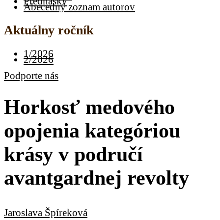
Prednášky
Abecedný zoznam autorov
Aktuálny ročník
1/2026
2/2026
Podporte nás
Horkosť medového
opojenia kategóriou
krásy v područí
avantgardnej revolty
Jaroslava Špíreková