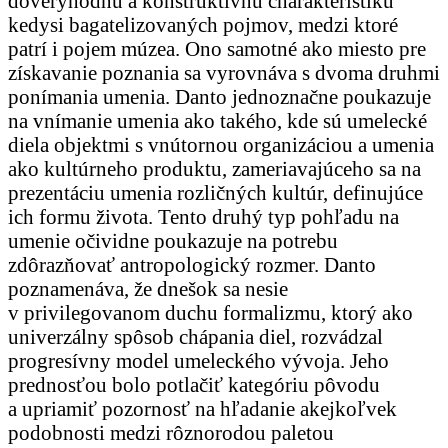
dôveryhodnú a konštruktívnu charakteristiku
kedysi bagatelizovaných pojmov, medzi ktoré
patrí i pojem múzea. Ono samotné ako miesto pre
získavanie poznania sa vyrovnáva s dvoma druhmi
ponímania umenia. Danto jednoznačne poukazuje
na vnímanie umenia ako takého, kde sú umelecké
diela objektmi s vnútornou organizáciou a umenia
ako kultúrneho produktu, zameriavajúceho sa na
prezentáciu umenia rozličných kultúr, definujúce
ich formu života. Tento druhý typ pohľadu na
umenie očividne poukazuje na potrebu
zdôrazňovať antropologický rozmer. Danto
poznamenáva, že dnešok sa nesie
v privilegovanom duchu formalizmu, ktorý ako
univerzálny spôsob chápania diel, rozvádzal
progresívny model umeleckého vývoja. Jeho
prednosťou bolo potlačiť kategóriu pôvodu
a upriamiť pozornosť na hľadanie akejkoľvek
podobnosti medzi rôznorodou paletou