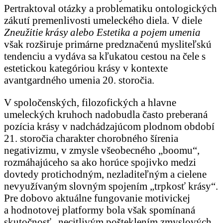
Pertraktoval otázky a problematiku ontologických
zákutí premenlivosti umeleckého diela. V diele
Zneužitie krásy
alebo Estetika a pojem umenia
však rozširuje primárne predznačenú mysliteľskú
tendenciu a vydáva sa kľukatou cestou na čele s
estetickou kategóriou krásy v kontexte
avantgardného umenia 20. storočia.
V spoločenských, filozofických a hlavne
umeleckých kruhoch nadobudla často preberaná
pozícia krásy v nadchádzajúcom plodnom období
21. storočia charakter chorobného šírenia
negativizmu, v zmysle všeobecného „boomu“,
rozmáhajúceho sa ako horúce spojivko medzi
dovtedy protichodným, nezladiteľným a cielene
nevyužívaným slovným spojením „trpkosť krásy“.
Pre dobovo aktuálne fungovanie motivickej
a hodnotovej platformy bola však spomínaná
skutočnosť „necitlivým pošteklením zmyslových