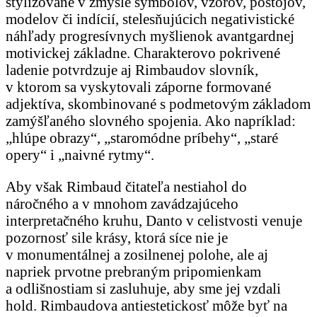
štylizované v zmysle symbolov, vzorov, postojov,
modelov či indícií, stelesňujúcich negativistické
náhľady progresívnych myšlienok avantgardnej
motivickej základne. Charakterovo pokrivené
ladenie potvrdzuje aj Rimbaudov slovník,
v ktorom sa vyskytovali záporne formované
adjektíva, skombinované s podmetovým základom
zamýšľaného slovného spojenia. Ako napríklad:
„hlúpe obrazy“, „staromódne príbehy“, „staré
opery“ i „naivné rytmy“.
Aby však Rimbaud čitateľa nestiahol do
náročného a v mnohom zavádzajúceho
interpretačného kruhu, Danto v celistvosti venuje
pozornosť sile krásy, ktorá síce nie je
v monumentálnej a zosilnenej polohe, ale aj
napriek prvotne prebraným pripomienkam
a odlišnostiam si zasluhuje, aby sme jej vzdali
hold. Rimbaudova antiestetickosť môže byť na