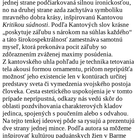
jednej strane podčiarkovaná silnou ironickosťou,
no na druhej strane azda zachytáva symboliku
mravného dobra krásy, inšpirovanú Kantovou
Kritikou súdnosti
. Podľa Kantových slov krásne
„poskytuje záľubu s nárokom na súhlas každého“
a táto širokospektrálnosť zamestnáva samotnú
myseľ, ktorá prekonáva pocit záľuby so
zdôraznením zváženej maximy posúdenia.
Z kantovského uhla pohľadu je technika tetovania
tela akousi formou ornamentu, pričom nepripúšťa
možnosť jeho existencie len v kontúrach určitej
predstavy sveta či vymedzenia svojského postoja
človeka. Cesta estetického uspokojenia je v tomto
prípade neprípustná, odkazy nás vedú skôr do
oblasti pozdvihovania charakterových kladov
jedinca, spojených s poučením alebo s odvahou.
Na tejto tenkej ideovej pôde sa rysujú a prezentujú
dve strany jednej mince. Podľa autora sa môžeme
inšpirovať kultúrou paduánskych žien v Barme