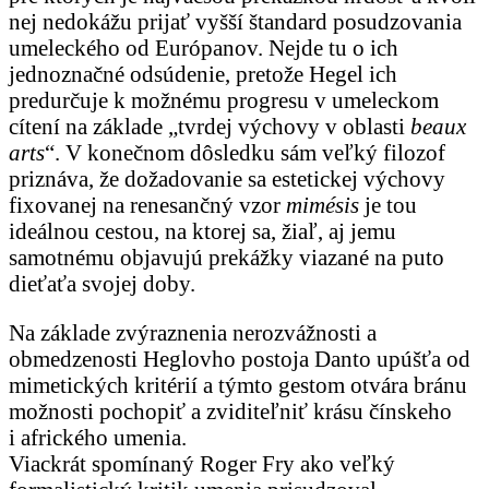
nej nedokážu prijať vyšší štandard posudzovania
umeleckého od Európanov. Nejde tu o ich
jednoznačné odsúdenie, pretože Hegel ich
predurčuje k možnému progresu v umeleckom
cítení na základe „tvrdej výchovy v oblasti
beaux
arts
“. V konečnom dôsledku sám veľký filozof
priznáva, že dožadovanie sa estetickej výchovy
fixovanej na renesančný vzor
mimésis
je tou
ideálnou cestou, na ktorej sa, žiaľ, aj jemu
samotnému objavujú prekážky viazané na puto
dieťaťa svojej doby.
Na základe zvýraznenia nerozvážnosti a
obmedzenosti Heglovho postoja Danto upúšťa od
mimetických kritérií a týmto gestom otvára bránu
možnosti pochopiť a zviditeľniť krásu čínskeho
i afrického umenia.
Viackrát spomínaný Roger Fry ako veľký