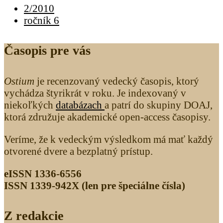
2/2010
ročník 6
Časopis pre vás
Ostium
je recenzovaný vedecký časopis, ktorý
vychádza štyrikrát v roku. Je indexovaný v
niekoľkých
databázach
a patrí do skupiny DOAJ,
ktorá združuje akademické open-access časopisy.
Veríme, že k vedeckým výsledkom má mať každý
otvorené dvere a bezplatný prístup.
eISSN 1336-6556
ISSN 1339­-942X (len pre špeciálne čísla)
Z redakcie