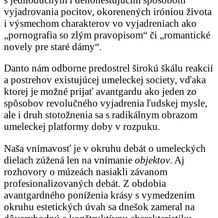
vyjadrovania pocitov, okorenených iróniou života
i výsmechom charakterov vo vyjadreniach ako
„pornografia so zlým pravopisom“ či „romantické
novely pre staré dámy“.
Danto nám odborne predostrel širokú škálu reakcií
a postrehov existujúcej umeleckej society, vďaka
ktorej je možné prijať avantgardu ako jeden zo
spôsobov revolučného vyjadrenia ľudskej mysle,
ale i druh stotožnenia sa s radikálnym obrazom
umeleckej platformy doby v rozpuku.
Naša vnímavosť je v okruhu debát o umeleckých
dielach zúžená len na vnímanie
objektov
. Aj
rozhovory o múzeách nasiakli závanom
profesionalizovaných debát. Z obdobia
avantgardného poníženia krásy s vymedzením
okruhu estetických úvah sa dnešok zameral na