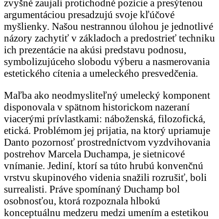
zvyšné zaujali protichodné pozície a presýtenou
argumentáciou presadzujú svoje kľúčové
myšlienky. Našou nestrannou úlohou je jednotlivé
názory zachytiť v základoch a predostrieť techniku
ich prezentácie na akúsi predstavu podnosu,
symbolizujúceho slobodu výberu a nasmerovania
estetického cítenia a umeleckého presvedčenia.
Maľba ako neodmysliteľný umelecký komponent
disponovala v spätnom historickom nazeraní
viacerými prívlastkami: náboženská, filozofická,
etická. Problémom jej prijatia, na ktorý upriamuje
Danto pozornosť prostredníctvom vyzdvihovania
postrehov Marcela Duchampa, je sietnicové
vnímanie. Jediní, ktorí sa túto hrubú konvenčnú
vrstvu skupinového videnia snažili rozrušiť, boli
surrealisti. Práve spomínaný Duchamp bol
osobnosťou, ktorá rozpoznala hlbokú
konceptuálnu medzeru medzi umením a estetikou