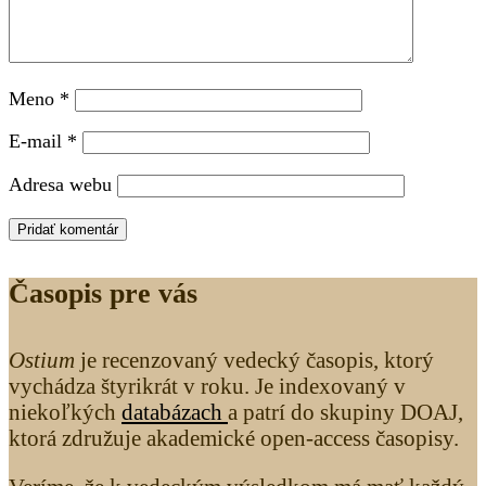
Meno
*
E-mail
*
Adresa webu
Časopis pre vás
Ostium
je recenzovaný vedecký časopis, ktorý
vychádza štyrikrát v roku. Je indexovaný v
niekoľkých
databázach
a patrí do skupiny DOAJ,
ktorá združuje akademické open-access časopisy.