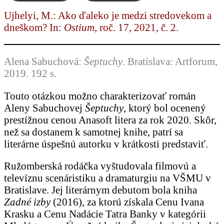
Ujhelyi, M.: Ako ďaleko je medzi stredovekom a
dneškom? In:
Ostium
, roč. 17, 2021, č. 2.
Alena Sabuchová:
Šeptuchy
. Bratislava: Artforum,
2019. 192 s.
Touto otázkou možno charakterizovať román
Aleny Sabuchovej
Šeptuchy
, ktorý bol ocenený
prestížnou cenou Anasoft litera za rok 2020. Skôr,
než sa dostanem k samotnej knihe, patrí sa
literárne úspešnú autorku v krátkosti predstaviť.
Ružomberská rodáčka vyštudovala filmovú a
televíznu scenáristiku a dramaturgiu na VŠMU v
Bratislave. Jej literárnym debutom bola kniha
Zadné izby
(2016), za ktorú získala Cenu Ivana
Krasku a Cenu Nadácie Tatra Banky v kategórii