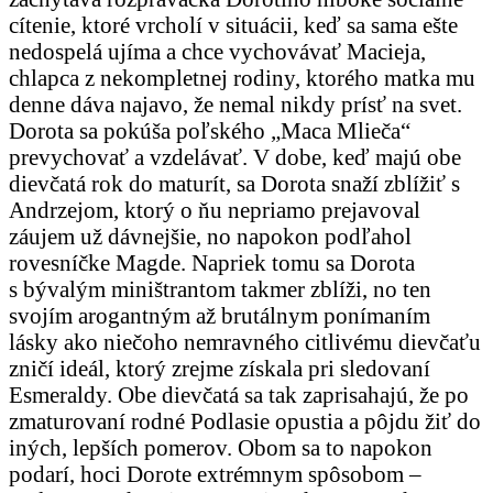
cítenie, ktoré vrcholí v situácii, keď sa sama ešte
nedospelá ujíma a chce vychovávať Macieja,
chlapca z nekompletnej rodiny, ktorého matka mu
denne dáva najavo, že nemal nikdy prísť na svet.
Dorota sa pokúša poľského „Maca Mlieča“
prevychovať a vzdelávať. V dobe, keď majú obe
dievčatá rok do maturít, sa Dorota snaží zblížiť s
Andrzejom, ktorý o ňu nepriamo prejavoval
záujem už dávnejšie, no napokon podľahol
rovesníčke Magde. Napriek tomu sa Dorota
s bývalým miništrantom takmer zblíži, no ten
svojím arogantným až brutálnym ponímaním
lásky ako niečoho nemravného citlivému dievčaťu
zničí ideál, ktorý zrejme získala pri sledovaní
Esmeraldy. Obe dievčatá sa tak zaprisahajú, že po
zmaturovaní rodné Podlasie opustia a pôjdu žiť do
iných, lepších pomerov. Obom sa to napokon
podarí, hoci Dorote extrémnym spôsobom –