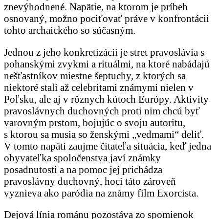
znevýhodnené. Napätie, na ktorom je príbeh
osnovaný, možno pociťovať práve v konfrontácii
tohto archaického so súčasným.
Jednou z jeho konkretizácii je stret pravoslávia s
pohanskými zvykmi a rituálmi, na ktoré nabádajú
nešťastníkov miestne šeptuchy, z ktorých sa
niektoré stali až celebritami známymi nielen v
Poľsku, ale aj v rôznych kútoch Európy. Aktivity
pravoslávnych duchovných proti nim chcú byť
varovným prstom, bojujúc o svoju autoritu,
s ktorou sa musia so ženskými „vedmami“ deliť.
V tomto napätí zaujme čitateľa situácia, keď jedna
obyvateľka spoločenstva javí známky
posadnutosti a na pomoc jej prichádza
pravoslávny duchovný, hoci táto zároveň
vyznieva ako paródia na známy film Exorcista.
Dejová línia románu pozostáva zo spomienok