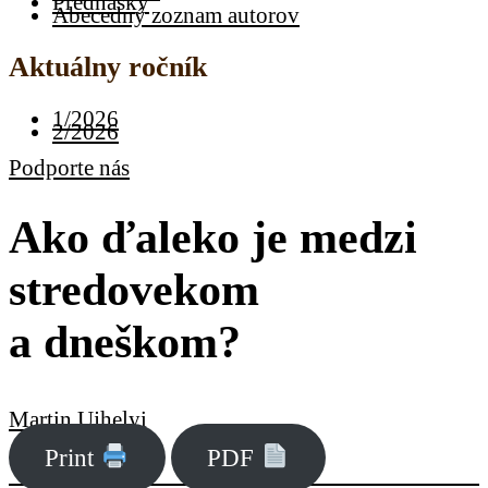
Prednášky
Abecedný zoznam autorov
Aktuálny ročník
1/2026
2/2026
Podporte nás
Ako ďaleko je medzi
stredovekom
a dneškom?
Martin Ujhelyi
Print
PDF