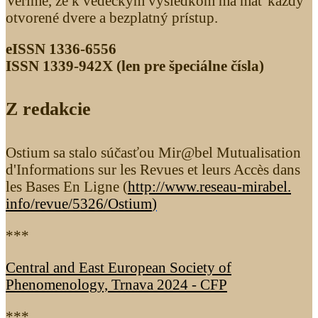
Veríme, že k vedeckým výsledkom má mať každý
otvorené dvere a bezplatný prístup.
eISSN 1336-6556
ISSN 1339­-942X (len pre špeciálne čísla)
Z redakcie
Ostium sa stalo súčasťou Mir@bel Mutualisation
d'Informations sur les Revues et leurs Accès dans
les Bases En Ligne (
http://www.reseau-mirabel.
info/revue/5326
/Ostium
)
***
Central and East European Society of
Phenomenology, Trnava 2024 - CFP
***