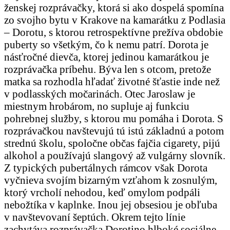
ženskej rozprávačky, ktorá si ako dospelá spomína
zo svojho bytu v Krakove na kamarátku z Podlasia
– Dorotu, s ktorou retrospektívne prežíva obdobie
puberty so všetkým, čo k nemu patrí. Dorota je
násťročné dievča, ktorej jedinou kamarátkou je
rozprávačka príbehu. Býva len s otcom, pretože
matka sa rozhodla hľadať životné šťastie inde než
v podlasských močarinách. Otec Jaroslaw je
miestnym hrobárom, no supluje aj funkciu
pohrebnej služby, s ktorou mu pomáha i Dorota. S
rozprávačkou navštevujú tú istú základnú a potom
strednú školu, spoločne občas fajčia cigarety, pijú
alkohol a používajú slangový až vulgárny slovník.
Z typických pubertálnych rámcov však Dorota
vyčnieva svojím bizarným vzťahom k zosnulým,
ktorý vrcholí nehodou, keď omylom podpáli
nebožtíka v kaplnke. Inou jej obsesiou je obľuba
v navštevovaní šeptúch. Okrem tejto línie
zachytáva rozprávačka Dorotino hlboké sociálne