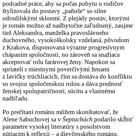
podradné práce, aby sa počas pobytu u rodičov
štylizovala do postavy „paňuše“ so silne
odrodilskými sklonmi. Z plejády postáv, ktorými
je román možno až nadbytočne zaľudnený, zaujme
tiež Aleksandra, manželka pravoslávneho
duchovného, vysokoškolsky vzdelaná, pôvodom
z Krakova, disponovaná výrazne progresívnym
chápaním spoločnosti, no zároveň sa snažiaca
akceptovať rolu farárovej ženy. Napokon sa
spriatelí s miestnymi poverčivými ženami
z lavičky trúchliacich, čím sa dostáva do konfliktu
so svojou spoločenskou rolou a dáva prednosť
ženskej spolupatričnosti, súcitu a vlastnému
nadhľadu.
Po prečítaní románu môžem skonštatovať, že
Alene Sabuchovej sa v
Šeptuchách
podarilo skĺbiť
parametre vysokej literatúry s posolstvom
nútiacim k reflexii – a dievčenského románu,