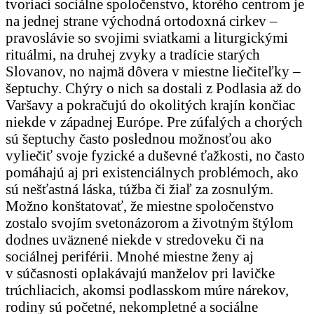
tvoriaci sociálne spoločenstvo, ktorého centrom je
na jednej strane východná ortodoxná cirkev –
pravoslávie so svojimi sviatkami a liturgickými
rituálmi, na druhej zvyky a tradície starých
Slovanov, no najmä dôvera v miestne liečiteľky –
šeptuchy. Chýry o nich sa dostali z Podlasia až do
Varšavy a pokračujú do okolitých krajín končiac
niekde v západnej Európe. Pre zúfalých a chorých
sú šeptuchy často poslednou možnosťou ako
vyliečiť svoje fyzické a duševné ťažkosti, no často
pomáhajú aj pri existenciálnych problémoch, ako
sú nešťastná láska, túžba či žiaľ za zosnulým.
Možno konštatovať, že miestne spoločenstvo
zostalo svojím svetonázorom a životným štýlom
dodnes uväznené niekde v stredoveku či na
sociálnej periférii. Mnohé miestne ženy aj
v súčasnosti oplakávajú manželov pri lavičke
trúchliacich, akomsi podlasskom múre nárekov,
rodiny sú početné, nekompletné a sociálne