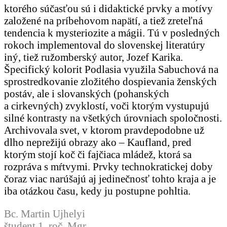
ktorého súčasťou sú i didaktické prvky a motívy
založené na príbehovom napätí, a tiež zreteľná
tendencia k mysteriozite a mágii. Tú v posledných
rokoch implementoval do slovenskej literatúry
iný, tiež ružomberský autor, Jozef Karika.
Špecifický kolorit Podlasia využila Sabuchová na
sprostredkovanie zložitého dospievania ženských
postáv, ale i slovanských (pohanských
a cirkevných) zvyklostí, voči ktorým vystupujú
silné kontrasty na všetkých úrovniach spoločnosti.
Archivovala svet, v ktorom pravdepodobne už
dlho neprežijú obrazy ako – Kaufland, pred
ktorým stojí koč či fajčiaca mládež, ktorá sa
rozpráva s mŕtvymi. Prvky technokratickej doby
čoraz viac narúšajú aj jedinečnosť tohto kraja a je
iba otázkou času, kedy ju postupne pohltia.
Bc. Martin Ujhelyi
študent 1. roč. Mgr.