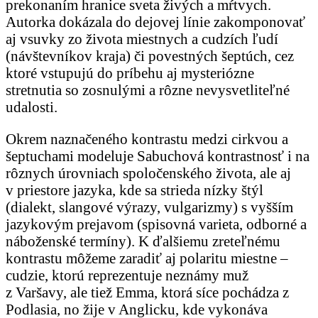
prekonaním hranice sveta živých a mŕtvych.
Autorka dokázala do dejovej línie zakomponovať
aj vsuvky zo života miestnych a cudzích ľudí
(návštevníkov kraja) či povestných šeptúch, cez
ktoré vstupujú do príbehu aj mysteriózne
stretnutia so zosnulými a rôzne nevysvetliteľné
udalosti.
Okrem naznačeného kontrastu medzi cirkvou a
šeptuchami modeluje Sabuchová kontrastnosť i na
rôznych úrovniach spoločenského života, ale aj
v priestore jazyka, kde sa strieda nízky štýl
(dialekt, slangové výrazy, vulgarizmy) s vyšším
jazykovým prejavom (spisovná varieta, odborné a
náboženské termíny). K ďalšiemu zreteľnému
kontrastu môžeme zaradiť aj polaritu miestne –
cudzie, ktorú reprezentuje neznámy muž
z Varšavy, ale tiež Emma, ktorá síce pochádza z
Podlasia, no žije v Anglicku, kde vykonáva