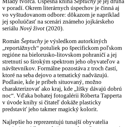
Mladý tvorca. Úspešná kniha
Šeptuchy
je jej druhá
v poradí. Okrem literárnych úspechov je činná aj
vo vyštudovanom odbore: dôkazom je napríklad
jej spoluúčasť na scenári známeho jojkárskeho
seriálu
Nový život
(2020).
Román
Šeptuchy
je výsledkom autorkiných
„reportážnych“ potuliek po špecifickom poľskom
regióne na bielorusko-litovskom pohraničí a jej
stretnutí so širokým spektrom jeho obyvateľov a
návštevníkov. Formálne pozostáva z troch častí,
ktoré na seba dejovo a tematický nadväzujú.
Podlasie, kde je príbeh situovaný, možno
charakterizovať ako kraj, kde „líšky dávajú dobrú
noc“. Vďaka bohatej fotogalérii Róberta Tapperta
v úvode knihy si čitateľ dokáže plasticky
predstaviť jeho takmer magický kolorit.
Najlepšie ho reprezentujú tunajší obyvatelia