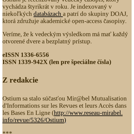
vychádza štyrikrát v roku. Je indexovaný v
niekoľkých
databázach
a patrí do skupiny DOAJ,
ktorá združuje akademické open-access časopisy.
Veríme, že k vedeckým výsledkom má mať každý
otvorené dvere a bezplatný prístup.
eISSN 1336-6556
ISSN 1339­-942X (len pre špeciálne čísla)
Z redakcie
Ostium sa stalo súčasťou Mir@bel Mutualisation
d'Informations sur les Revues et leurs Accès dans
les Bases En Ligne (
http://www.reseau-mirabel.
info/revue/5326
/Ostium
)
***