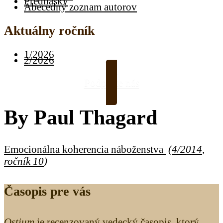
Prednášky
Abecedný zoznam autorov
Aktuálny ročník
1/2026
2/2026
Podporte nás
By
Paul Thagard
Emocionálna koherencia náboženstva
(
4/2014
,
ročník 10
)
Časopis pre vás
Ostium
je recenzovaný vedecký časopis, ktorý