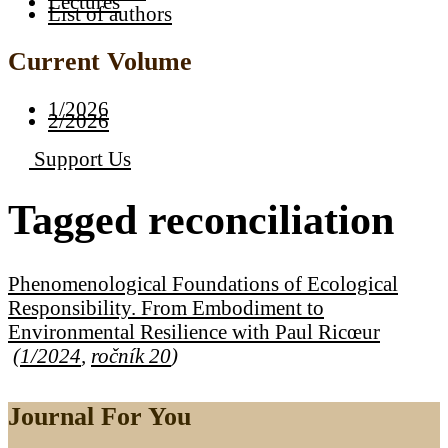
Lectures
List of authors
Current Volume
1/2026
2/2026
Support Us
Tagged
reconciliation
Phenomenological Foundations of Ecological
Responsibility. From Embodiment to
Environmental Resilience with Paul Ricœur
(
1/2024
,
ročník 20
)
Journal For You