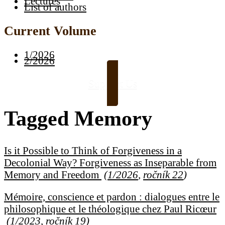
Lectures
List of authors
Current Volume
1/2026
2/2026
Support Us
Tagged
Memory
Is it Possible to Think of Forgiveness in a
Decolonial Way? Forgiveness as Inseparable from
Memory and Freedom
(
1/2026
,
ročník 22
)
Mémoire, conscience et pardon : dialogues entre le
philosophique et le théologique chez Paul Ricœur
(
1/2023
,
ročník 19
)