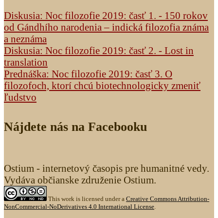
Diskusia: Noc filozofie 2019: časť 1. - 150 rokov
od Gándhího narodenia – indická filozofia známa
a neznáma
Diskusia: Noc filozofie 2019: časť 2. - Lost in
translation
Prednáška: Noc filozofie 2019: časť 3. O
filozofoch, ktorí chcú biotechnologicky zmeniť
ľudstvo
Nájdete nás na Facebooku
Ostium - internetový časopis pre humanitné vedy.
Vydáva občianske združenie Ostium.
This work is licensed under a
Creative Commons Attribution-
NonCommercial-NoDerivatives 4.0 International License
.