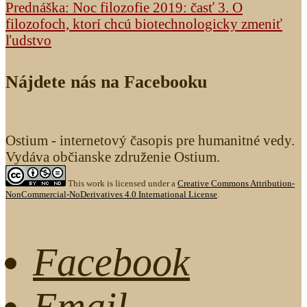
Prednáška: Noc filozofie 2019: časť 3. O
filozofoch, ktorí chcú biotechnologicky zmeniť
ľudstvo
Nájdete nás na Facebooku
Ostium - internetový časopis pre humanitné vedy.
Vydáva občianske združenie Ostium.
This work is licensed under a
Creative Commons Attribution-
NonCommercial-NoDerivatives 4.0 International License
.
Facebook
Email