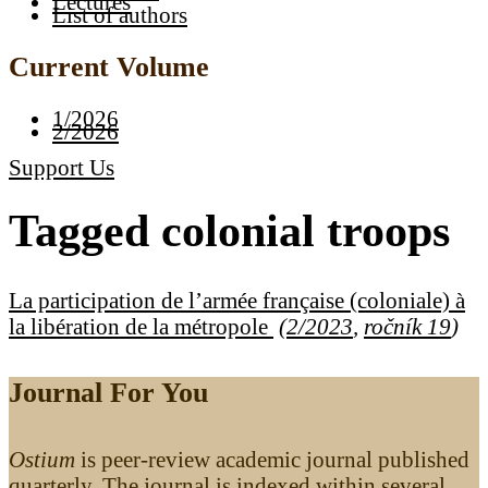
Lectures
List of authors
Current Volume
1/2026
2/2026
Support Us
Tagged
colonial troops
La participation de l’armée française (coloniale) à
la libération de la métropole
(
2/2023
,
ročník 19
)
Journal For You
Ostium
is peer-review academic journal published
quarterly. The journal is indexed within several