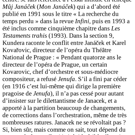
Můj Janáček
(
Mon Janáček
) qui a d’abord été
publié en 1991 sous le titre « La recherche du
temps perdu » dans la revue
Infini
, puis en 1993 a
été inclus comme cinquième chapitre dans
Les
Testaments trahis
(1993). Dans la section 9,
Kundera raconte le conflit entre Janáček et Karel
Kovařovic, directeur de l’opéra du Théâtre
National de Prague : « Pendant quatorze ans le
directeur de l’opéra de Prague, un certain
Kovarovic, chef d’orchestre et sous-médiocre
compositeur, a refusé
Jenufa
. S’il a fini par céder
(en 1916 c’est lui-même qui dirige la première
pragoise de
Jenufa
), il n’a pas cessé pour autant
d’insister sur le dilettantisme de Janacek, et a
apporté à la partition beaucoup de changements,
de corrections dans l’orchestration, même de très
nombreuses ratures. Janacek ne se révoltait pas ?
Si, bien sûr, mais comme on sait, tout dépend du