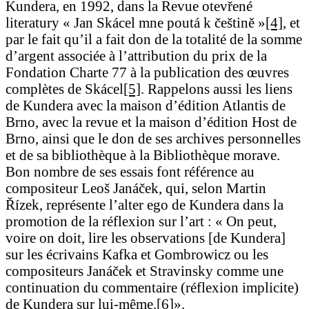
Kundera, en 1992, dans la Revue otevřené
literatury « Jan Skácel mne poutá k češtině »
[4]
, et
par le fait qu’il a fait don de la totalité de la somme
d’argent associée à l’attribution du prix de la
Fondation Charte 77 à la publication des œuvres
complètes de Skácel
[5]
. Rappelons aussi les liens
de Kundera avec la maison d’édition Atlantis de
Brno, avec la revue et la maison d’édition Host de
Brno, ainsi que le don de ses archives personnelles
et de sa bibliothèque à la Bibliothèque morave.
Bon nombre de ses essais font référence au
compositeur Leoš Janáček, qui, selon Martin
Řízek, représente l’alter ego de Kundera dans la
promotion de la réflexion sur l’art : « On peut,
voire on doit, lire les observations [de Kundera]
sur les écrivains Kafka et Gombrowicz ou les
compositeurs Janáček et Stravinsky comme une
continuation du commentaire (réflexion implicite)
de Kundera sur lui-même.
[6]
».