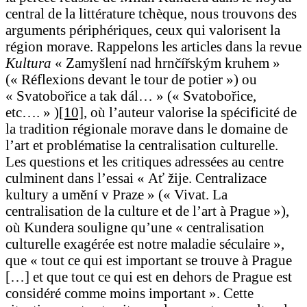
central de la littérature tchèque, nous trouvons des
arguments périphériques, ceux qui valorisent la
région morave. Rappelons les articles dans la revue
Kultura
« Zamyšlení nad hrnčířským kruhem »
(« Réflexions devant le tour de potier ») ou
« Svatobořice a tak dál… » (« Svatobořice,
etc…. » )
[10]
, où l’auteur valorise la spécificité de
la tradition régionale morave dans le domaine de
l’art et problématise la centralisation culturelle.
Les questions et les critiques adressées au centre
culminent dans l’essai « Ať žije. Centralizace
kultury a umění v Praze » (« Vivat. La
centralisation de la culture et de l’art à Prague »),
où Kundera souligne qu’une « centralisation
culturelle exagérée est notre maladie séculaire »,
que « tout ce qui est important se trouve à Prague
[…] et que tout ce qui est en dehors de Prague est
considéré comme moins important ». Cette