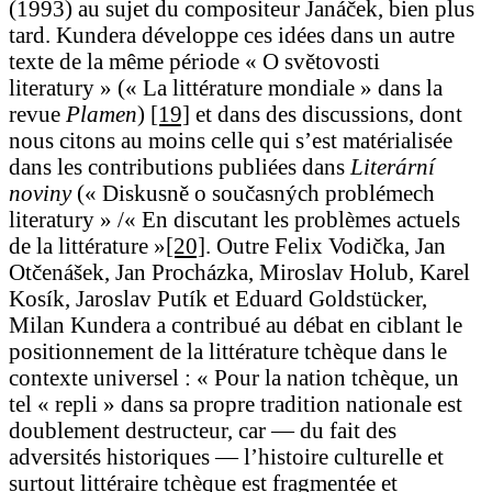
(1993) au sujet du compositeur Janáček, bien plus
tard. Kundera développe ces idées dans un autre
texte de la même période « O světovosti
literatury » (« La littérature mondiale » dans la
revue
Plamen
)
[19]
et dans des discussions, dont
nous citons au moins celle qui s’est matérialisée
dans les contributions publiées dans
Literární
noviny
(« Diskusně o současných problémech
literatury » /« En discutant les problèmes actuels
de la littérature »
[20]
. Outre Felix Vodička, Jan
Otčenášek, Jan Procházka, Miroslav Holub, Karel
Kosík, Jaroslav Putík et Eduard Goldstücker,
Milan Kundera a contribué au débat en ciblant le
positionnement de la littérature tchèque dans le
contexte universel : « Pour la nation tchèque, un
tel « repli » dans sa propre tradition nationale est
doublement destructeur, car — du fait des
adversités historiques — l’histoire culturelle et
surtout littéraire tchèque est fragmentée et