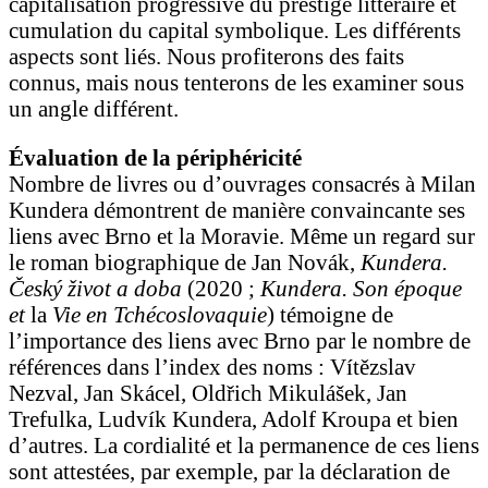
capitalisation progressive du prestige littéraire et
cumulation du capital symbolique. Les différents
aspects sont liés. Nous profiterons des faits
connus, mais nous tenterons de les examiner sous
un angle différent.
Évaluation de la périphéricité
Nombre de livres ou d’ouvrages consacrés à Milan
Kundera démontrent de manière convaincante ses
liens avec Brno et la Moravie. Même un regard sur
le roman biographique de Jan Novák,
Kundera.
Český život a doba
(2020 ;
Kundera. Son époque
et
la
Vie en Tchécoslovaquie
) témoigne de
l’importance des liens avec Brno par le nombre de
références dans l’index des noms : Vítězslav
Nezval, Jan Skácel, Oldřich Mikulášek, Jan
Trefulka, Ludvík Kundera, Adolf Kroupa et bien
d’autres. La cordialité et la permanence de ces liens
sont attestées, par exemple, par la déclaration de