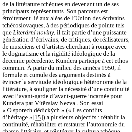
de la littérature tchèques en devenant un de ses
principaux représentants. Son parcours est
étroitement lié aux aléas de l’Union des écrivains
tchécoslovaques, à des périodiques de pointe tels
que
Literární noviny
, il fait partie d’une puissante
génération d’écrivains, de critiques, de réalisateurs,
de musiciens et d’artistes cherchant à rompre avec
le dogmatisme et la rigidité idéologique de la
décennie précédente. Kundera participe à cet ethos
commun. À partir du milieu des années 1950, il
formule et cumule des arguments destinés à
évincer la servitude idéologique hétéronome de la
littérature, à souligner la nécessité d’une continuité
avec l’avant-garde d’avant-guerre incarnée pour
Kundera par Vítězslav Nezval. Son essai
« O sporech dědických » (« Les conflits
d’héritage »
[15]
) a plusieurs objectifs : rétablir la
continuité, réhabiliter et restaurer l’autonomie du
champ littéraire, et réintégrer la culture tchèque