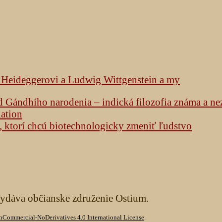
k Heideggerovi a Ludwig Wittgenstein a my
od Gándhího narodenia – indická filozofia známa a n
lation
h, ktorí chcú biotechnologicky zmeniť ľudstvo
Vydáva občianske združenie Ostium.
Commercial-NoDerivatives 4.0 International License
.