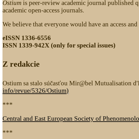
Ostium
is peer-review academic journal published q
academic open-access journals.
We believe that everyone would have an access and 
eISSN 1336-6556
ISSN 1339­-942X (only for special issues)
Z redakcie
Ostium sa stalo súčasťou Mir@bel Mutualisation d'I
info/revue/5326
/Ostium
)
***
Central and East European Society of Phenomenol
***