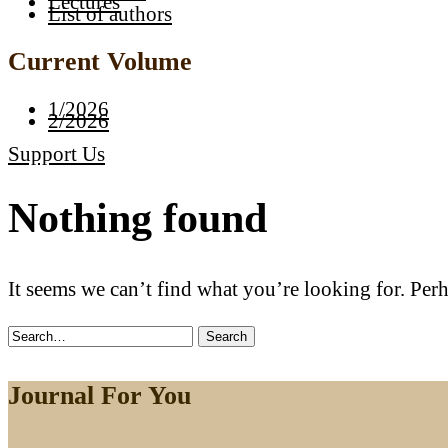
Lectures
List of authors
Current Volume
1/2026
2/2026
Support Us
Nothing found
It seems we can’t find what you’re looking for. Per
Search
for:
Journal For You