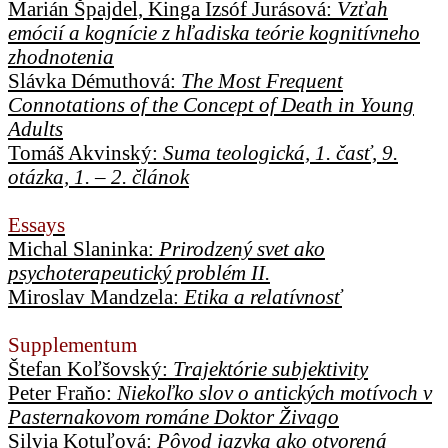
Marián Špajdel, Kinga Izsóf Jurásová:
Vzťah
emócií a kognície z hľadiska teórie kognitívneho
zhodnotenia
Slávka Démuthová:
The Most Frequent
Connotations of the Concept of Death in Young
Adults
Tomáš Akvinský:
Suma teologická, 1. časť, 9.
otázka, 1. – 2. článok
Essays
Michal Slaninka:
Prirodzený svet ako
psychoterapeutický problém II.
Miroslav Mandzela:
Etika a relatívnosť
Supplementum
Štefan Koľšovský:
Trajektórie subjektivity
Peter Fraňo:
Niekoľko slov o antických motívoch v
Pasternakovom románe Doktor Živago
Silvia Kotuľová:
Pôvod jazyka ako otvorená