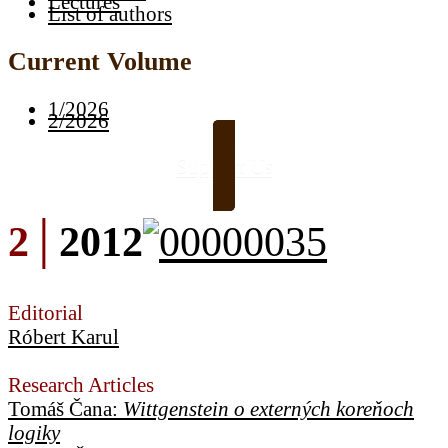
Lectures
List of authors
Current Volume
1/2026
2/2026
Support Us
2│
2012
Editorial
Róbert Karul
Research Articles
Tomáš Čana:
Wittgenstein o externých koreňoch
logiky