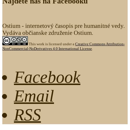
Nájdete nás na Facebooku
Ostium - internetový časopis pre humanitné vedy.
Vydáva občianske združenie Ostium.
This work is licensed under a
Creative Commons Attribution-
NonCommercial-NoDerivatives 4.0 International License
.
Facebook
Email
RSS